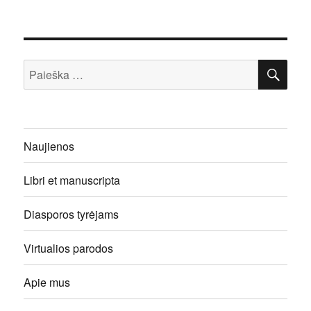
IEŠ
Ieškoti:
Naujienos
Libri et manuscripta
Diasporos tyrėjams
Virtualios parodos
Apie mus