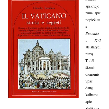
apskriejo
žinia apie
popiežiau
s
Benedikt
o XVI
atsistatydi
nimą.
Todėl
šiomis
dienomis
ypač
daug
kalbama
apie
Vatikaną.