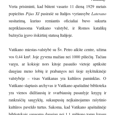
Verta prisiminti, kad būtent vasario 11 dieną 1929 metais
popiežius
Pijus XI
pasirašė su Italijos vyriausybe
Laterano
susitarimą, kuriuo remiantis oficialiai buvo sukurta
nepriklausoma Vatikano valstybė, ir Romos katalikų
bažnyčia įgavo išskirtinį statusą Italijoje.
Vatikano miestas-valstybė su Šv. Petro aikšte centre, užima
vos 0,44 km². Joje gyvena mažiau nei 1000 piliečių. Tačiau
vargu, ar kokioje nors kitoje pasaulio vietoje aptiksite
daugiau meno lobių ir prabangos nei šioje nykštukinėje
valstybėje – visas Vatikanas yra kultūros paminklas. O
Vatikano slaptasis archyvas ir Vatikano apaštalinė biblioteka
yra vienos didžiausių ir svarbiausių pasaulyje knygų ir
rankraščių saugyklų, sukaupusių neįkainojamus rašytinio
kultūros paveldo turtus. Sakoma, kad Vatikano apaštalinėje
bibliotekoje saugoma daugiau nei 1,1 milijono tomų knygų