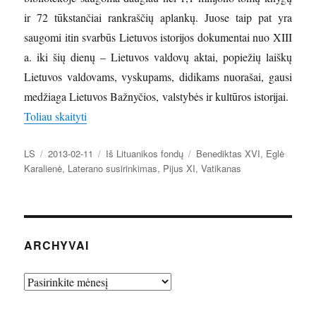
ir 72 tūkstančiai rankraščių aplankų. Juose taip pat yra
saugomi itin svarbūs Lietuvos istorijos dokumentai nuo XIII
a. iki šių dienų – Lietuvos valdovų aktai, popiežių laiškų
Lietuvos valdovams, vyskupams, didikams nuorašai, gausi
medžiaga Lietuvos Bažnyčios, valstybės ir kultūros istorijai.
„Istorinių įvykių atspindžiai Lituanikos fondo dok
Toliau skaityti
Autorius
Paskelbta
Kategorijos
Žymos
LS
2013-02-11
Iš Lituanikos fondų
Benediktas XVI
,
Eglė
Karalienė
,
Laterano susirinkimas
,
Pijus XI
,
Vatikanas
ARCHYVAI
Archyvai