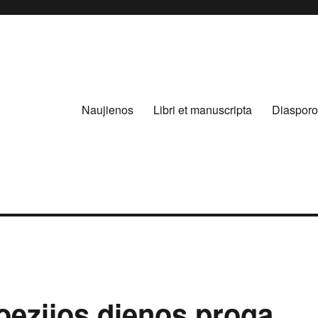
Naujienos
Libri et manuscripta
Diasporo
oezijos dienos proga