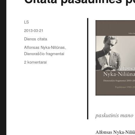
Autorius
LS
Paskelbta
2013-03-21
Kategorijos
Dienos citata
Žymos
Alfonsas Nyka-Niliūnas
,
Dienoraščio fragmentai
įraše
2 komentarai
Citata
pasaulinės
poezijos
dienos
proga
paskutinis mano 
Alfonsas Nyka-Nili