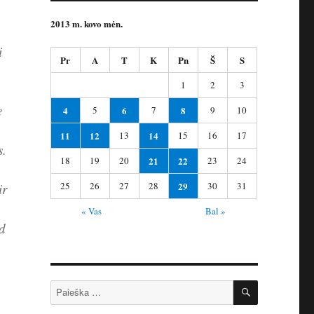
2013 m. kovo mėn.
i
Pr
A
T
K
Pn
Š
S
1
2
3
e
4
5
6
7
8
9
10
11
12
13
14
15
16
17
s.
18
19
20
21
22
23
24
25
26
27
28
29
30
31
ir
« Vas
Bal »
ad
IEŠKOTI
Ieškoti: