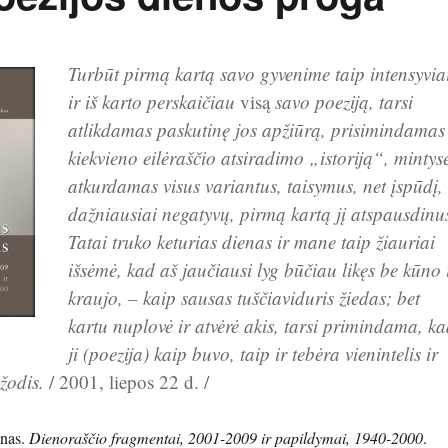
Turbūt pirmą kartą savo gyvenime taip intensyvia
ir iš karto perskaičiau
visą
savo poeziją, tarsi
atlikdamas paskutinę jos apžiūrą, prisimindamas
kiekvieno eilėraščio atsiradimo „istoriją“, mintys
atkurdamas visus variantus, taisymus, net įspūdį,
dažniausiai negatyvų, pirmą kartą jį atspausdinu
Tatai truko keturias dienas ir mane taip žiauriai
išsėmė, kad aš jaučiausi lyg būčiau likęs be kūno 
kraujo, – kaip sausas tuščiaviduris žiedas; bet
kartu nuplovė ir atvėrė akis, tarsi primindama, k
ji (poezija) kaip buvo, taip ir tebėra vienintelis ir
žodis.
/ 2001, liepos 22 d. /
ūnas.
Dienoraščio fragmentai, 2001-2009 ir papildymai, 1940-2000
.