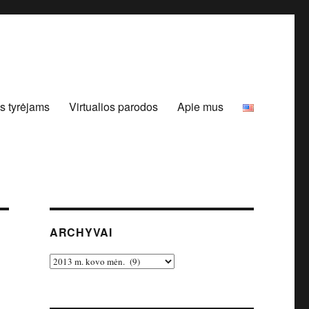
s tyrėjams
Virtualios parodos
Apie mus
ARCHYVAI
Archyvai