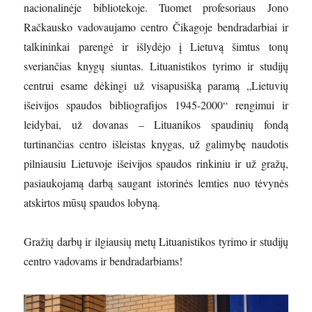
nacionalinėje bibliotekoje. Tuomet profesoriaus Jono
Račkausko vadovaujamo centro Čikagoje bendradarbiai ir
talkininkai parengė ir išlydėjo į Lietuvą šimtus tonų
sveriančias knygų siuntas. Lituanistikos tyrimo ir studijų
centrui esame dėkingi už visapusišką paramą „Lietuvių
išeivijos spaudos bibliografijos 1945-2000“ rengimui ir
leidybai, už dovanas – Lituanikos spaudinių fondą
turtinančias centro išleistas knygas, už galimybę naudotis
pilniausiu Lietuvoje išeivijos spaudos rinkiniu ir už gražų,
pasiaukojamą darbą saugant istorinės lemties nuo tėvynės
atskirtos mūsų spaudos lobyną.
Gražių darbų ir ilgiausių metų Lituanistikos tyrimo ir studijų
centro vadovams ir bendradarbiams!