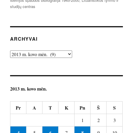
išeivijos spaudos bibliografija 1945-2000
,
Lituanistikos tyrimo ir
studijų centras
ARCHYVAI
Archyvai
2013 m. kovo mėn.
Pr
A
T
K
Pn
Š
S
1
2
3
4
6
8
5
7
9
10