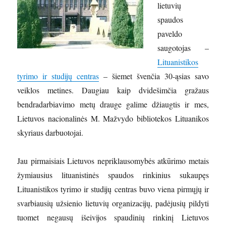
lietuvių
spaudos
paveldo
saugotojas –
Lituanistikos
tyrimo ir studijų centras
– šiemet švenčia 30-ąsias savo
veiklos metines. Daugiau kaip dvidešimčia gražaus
bendradarbiavimo metų drauge galime džiaugtis ir mes,
Lietuvos nacionalinės M. Mažvydo bibliotekos Lituanikos
skyriaus darbuotojai.
Jau pirmaisiais Lietuvos nepriklausomybės atkūrimo metais
žymiausius lituanistinės spaudos rinkinius sukaupęs
Lituanistikos tyrimo ir studijų centras buvo viena pirmųjų ir
svarbiausių užsienio lietuvių organizacijų, padėjusių pildyti
tuomet negausų išeivijos spaudinių rinkinį Lietuvos