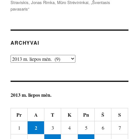
Straviskis
,
Jonas Rimka
,
Mūro Strėvininkai
,
„Šventasis
pavasaris“
ARCHYVAI
Archyvai
2013 m. liepos mėn.
Pr
A
T
K
Pn
Š
S
2
1
3
4
5
6
7