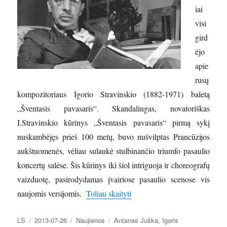
iai
visi
gird
ėjo
apie
rusų
kompozitoriaus Igorio Stravinskio (1882-1971) baletą
„Šventasis pavasaris“. Skandalingas, novatoriškas
I.Stravinskio kūrinys „Šventasis pavasaris“ pirmą sykį
nuskambėjęs prieš 100 metų, buvo nušvilptas Prancūzijos
aukštuomenės, vėliau sulaukė stulbinančio triumfo pasaulio
koncertų salėse. Šis kūrinys iki šiol intriguoja ir choreografų
vaizduotę, pasirodydamas įvairiose pasaulio scenose vis
„Lietuviški pėdsakai Igorio St
naujomis versijomis.
Toliau skaityti
Autorius
Paskelbta
Kategorijos
Žymos
LS
2013-07-26
Naujienos
Antanas Juška
,
Igoris