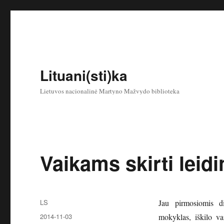
Lituani(sti)ka
Lietuvos nacionalinė Martyno Mažvydo biblioteka
Vaikams skirti leidin
Autorius
LS
Jau pirmosiomis di
Paskelbta
2014-11-03
mokyklas, iškilo v