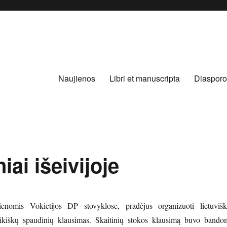
Naujienos
Libri et manuscripta
Diasporo
iai išeivijoje
enomis Vokietijos DP stovyklose, pradėjus organizuoti lietuvišk
aikiškų spaudinių klausimas. Skaitinių stokos klausimą buvo bando