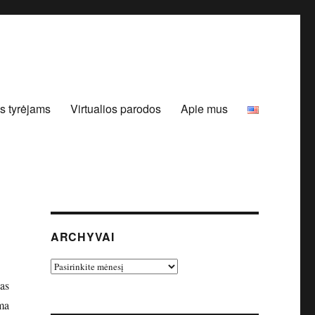
s tyrėjams
Virtualios parodos
Apie mus
ARCHYVAI
Archyvai
as
ma