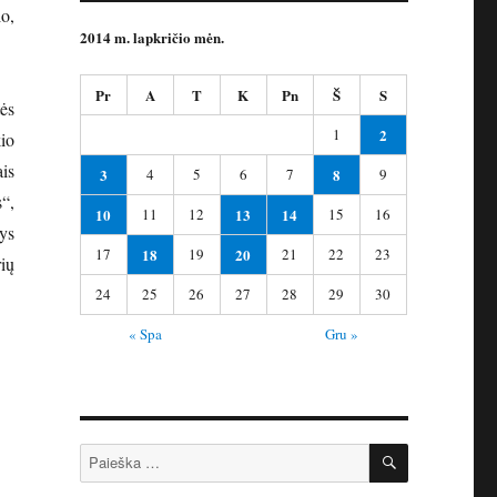
io,
2014 m. lapkričio mėn.
Pr
A
T
K
Pn
Š
S
ės
1
2
io
is
3
4
5
6
7
8
9
“,
10
11
12
13
14
15
16
ys
17
18
19
20
21
22
23
ių
24
25
26
27
28
29
30
« Spa
Gru »
IEŠKOTI
Ieškoti: