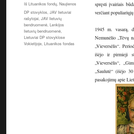
Kategorijos
Iš Lituanikos fondų
,
Naujienos
spręsti įvairiais būd
Žymos
DP stovyklos
,
JAV lietuviai
verčiant populiariųjų
rašytojai
,
JAV lietuvių
bendruomenė
,
Lenkijos
1945 m. vasarą, dar
lietuvių bendruomenė
,
Lietuviai DP stovyklose
Nemunėlio „Tėvų na
Vokietijoje
,
Lituanikos fondas
„Vieversėlis“. Perio
išėjo ir pirmieji 
„Vieversėlis“, „Gim
„Saulutė“ (išėjo 30 
pasakojimų apie Lietu