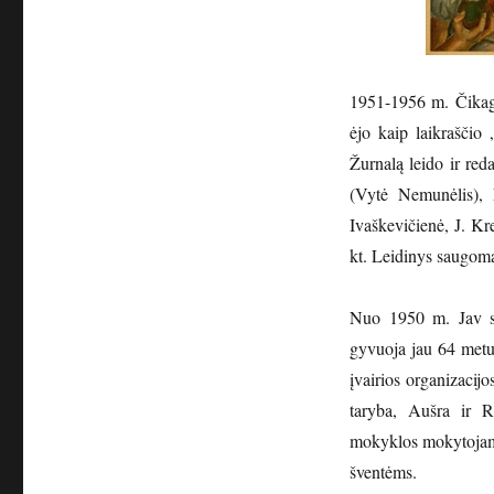
1951-1956 m. Čikago
ėjo kaip laikraščio 
Žurnalą leido ir red
(Vytė Nemunėlis), 
Ivaškevičienė, J. Kre
kt. Leidinys saugoma
Nuo 1950 m. Jav sp
gyvuoja jau 64 met
įvairios organizaci
taryba, Aušra ir Ri
mokyklos mokytojams.
šventėms.