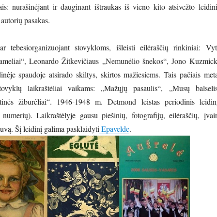
ais: nurašinėjant ir dauginant ištraukas iš vieno kito atsivežto leidin
 autorių pasakas.
 tebesiorganizuojant stovykloms, išleisti eilėraščių rinkiniai: Vyt
meliai“, Leonardo Žitkevičiaus „Nemunėlio šnekos“, Jono Kuzmick
dinėje spaudoje atsirado skiltys, skirtos mažiesiems.
Tais pačiais meta
stovyklų laikraštėliai vaikams: „Mažųjų pasaulis“, „Mūsų balselis
tinės žiburėliai“. 1946-1948 m. Detmond leistas periodinis leidin
numerių). Laikraštėlyje gausu piešinių, fotografijų, eilėraščių, įvair
vą. Šį leidinį galima pasklaidyti
Epavelde
.