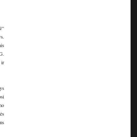
ė“
s.
is
G.
 ir
ys
si
mo
ės
ms