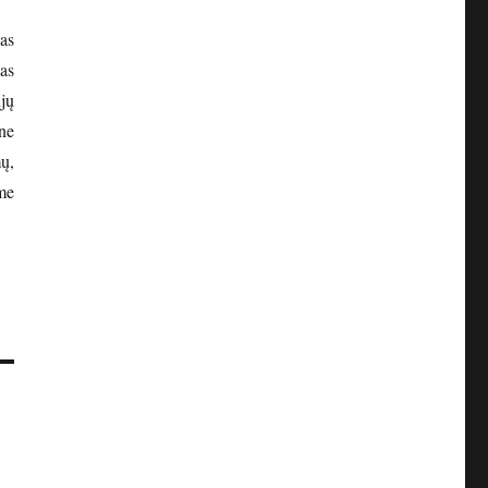
as
as
jų
 ne
mų,
me