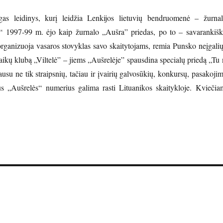
gas leidinys, kurį leidžia Lenkijos lietuvių bendruomenė – žurnal
“ 1997-99 m. ėjo kaip žurnalo „Aušra” priedas, po to – savarankišk
organizuoja vasaros stovyklas savo skaitytojams, remia Punsko neįgalių
vaikų klubą „Viltelė” – jiems „Aušrelėje” spausdina specialų priedą „Tu
usu ne tik straipsnių, tačiau ir įvairių galvosūkių, konkursų, pasakoji
s „Aušrelės“ numerius galima rasti Lituanikos skaitykloje. Kviečia