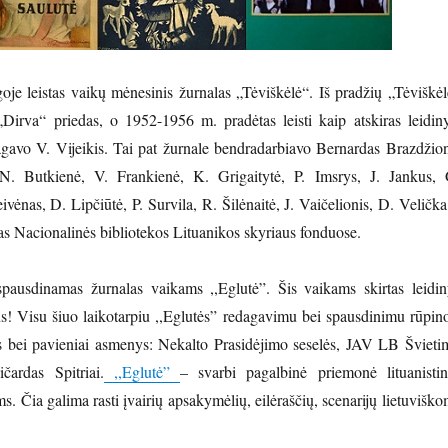
je leistas vaikų mėnesinis žurnalas „Tėviškėlė“. Iš pradžių „Tėviškėl
„Dirva“ priedas, o 1952-1956 m. pradėtas leisti kaip atskiras leidiny
agavo V. Vijeikis. Tai pat žurnale bendradarbiavo Bernardas Brazdžion
N. Butkienė, V. Frankienė, K. Grigaitytė, P. Imsrys, J. Jankus, 
ivėnas, D. Lipčiūtė, P. Survila, R. Šilėnaitė, J. Vaičelionis, D. Velička
s Nacionalinės bibliotekos Lituanikos skyriaus fonduose.
ausdinamas žurnalas vaikams ,,Eglutė”. Šis vaikams skirtas leidin
us!
Visu
šiuo
laikotarpiu ,,Eglutės” redagavimu bei spausdinimu rūpino
jos bei pavieniai asmenys: Nekalto Prasidėjimo seselės, JAV LB Švieti
čardas Spitriai.
,,Eglutė”
– svarbi pagalbinė priemonė lituanistin
 Čia galima rasti įvairių apsakymėlių, eilėraščių, scenarijų lietuviško