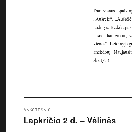
Dar vienas spalvin
„Aušrelė“. „Aušrėlė
leidinys. Redakcija 
ir socialiai remtinų 
vienas”. Leidinyje ga
anekdotų. Naujausiu
skaityti !
Navigacija
ANKSTESNIS
tarp
Lapkričio 2 d. – Vėlinės
Ankstesnis
įrašas:
įrašų