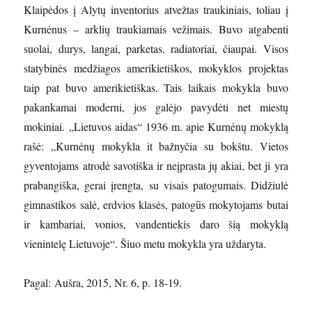
Klaipėdos į Alytų inventorius atvežtas traukiniais, toliau į
Kurnėnus – arklių traukiamais vežimais. Buvo atgabenti
suolai, durys, langai, parketas, radiatoriai, čiaupai. Visos
statybinės medžiagos amerikietiškos, mokyklos projektas
taip pat buvo amerikietiškas.
Tais laikais mokykla buvo
pakankamai moderni, jos galėjo pavydėti net miestų
mokiniai. „Lietuvos aidas“ 1936 m. apie Kurnėnų mokyklą
rašė: „Kurnėnų mokykla it bažnyčia su bokštu. Vietos
gyventojams atrodė savotiška ir neįprasta jų akiai, bet ji yra
prabangiška, gerai įrengta, su visais patogumais. Didžiulė
gimnastikos salė, erdvios klasės, patogūs mokytojams butai
ir kambariai, vonios, vandentiekis daro šią mokyklą
vienintelę Lietuvoje“. Šiuo metu mokykla yra uždaryta.
Pagal: Aušra, 2015, Nr. 6, p. 18-19.