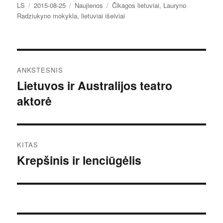
Autorius
Paskelbta
Kategorijos
Žymos
LS
2015-08-25
Naujienos
Čikagos lietuviai
,
Lauryno
Radziukyno mokykla
,
lietuviai išeiviai
Navigacija
ANKSTESNIS
tarp
Lietuvos ir Australijos teatro
Ankstesnis
aktorė
įrašas:
įrašų
KITAS
Krepšinis ir lenciūgėlis
Kitas
įrašas: