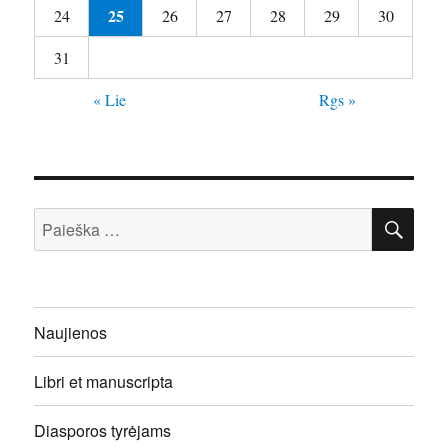
25
24
26
27
28
29
30
31
« Lie
Rgs »
IEŠ
Ieškoti:
Naujienos
Libri et manuscripta
Diasporos tyrėjams