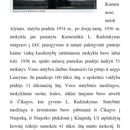
Kurnėn
uose,
netoli
Alytaus, statyba pradėta 1934 m., po dvejų metų, 1936 m.
mokykla jau pastatyta. Kurnėniškis L. Radziukynas
emigravo į JAV, prasigyveno ir nutarė palengvinti gimtojo
kaimo vaikų kasdienybę (artimiausia mokykla buvo labai
toli). 1936 m. spalio mėnesį pamokas pradėjo lankyti 51
mokinys. Visus statybos darbus finansavo čia gimęs ir augęs
Laurynas. Jis paaukojo 160 tūkst. litų, o apskrities valdyba
pridėjo 11 tūkstančių litų. Visos statybinės medžiagos,
mokykliniai suolai, lentos, stiklai langams buvo atvežti
iš Čikagos, kur gyveno L. Radziukynas. Statybinė
medžiaga ir inventorius buvo gabenami iš Čikagos į
Niujorką, iš Niujorko plukdomi į Klaipėdą. Už atplukdytą
krovinį reikėjo sumokėti 41 tūkst. litų muito mokestį. Iš