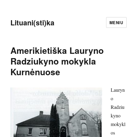
Lituani(sti)ka
MENIU
Amerikietiška Lauryno
Radziukyno mokykla
Kurnėnuose
Lauryn
o
Radziu
kyno
mokykl
os