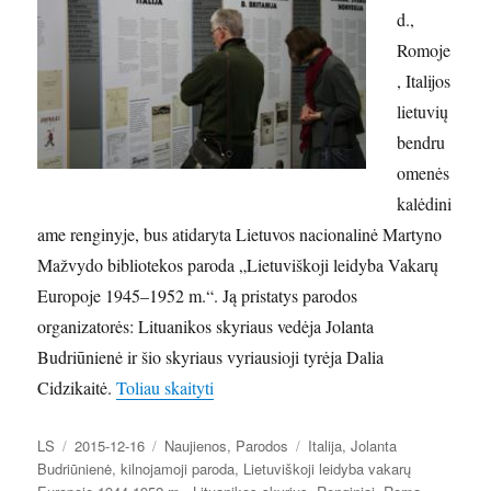
d.,
Romoje
, Italijos
lietuvių
bendru
omenės
kalėdini
ame renginyje, bus atidaryta Lietuvos nacionalinė Martyno
Mažvydo bibliotekos paroda „Lietuviškoji leidyba Vakarų
Europoje 1945–1952 m.“. Ją pristatys parodos
organizatorės: Lituanikos skyriaus vedėja Jolanta
Budriūnienė ir šio skyriaus vyriausioji tyrėja Dalia
„Paroda „Lietuviškoji leidyba Vakarų Eu
Cidzikaitė.
Toliau skaityti
Autorius
Paskelbta
Kategorijos
Žymos
LS
2015-12-16
Naujienos
,
Parodos
Italija
,
Jolanta
Budriūnienė
,
kilnojamoji paroda
,
Lietuviškoji leidyba vakarų