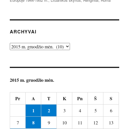
Europoje 1944-1952 m.
,
Lituanikos skyrius
,
Renginiai
,
Roma
ARCHYVAI
Archyvai
2015 m. gruodžio mėn.
Pr
A
T
K
Pn
Š
S
1
2
3
4
5
6
8
7
9
10
11
12
13