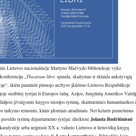
is Lietuvos nacionalinėje Martyno Mažvydo bibliotekoje vyko
konferencija „
Theatrum libri
: spauda, skaitymas ir sklaida ankstyvųjų
je“, skirta paminėti pirmojo archyvo įkūrimo Lietuvos Respublikoje
oje susibūrę tyrėjai iš Europos šalių, Azijos, Jungtinių Amerikos Valsti
dalijosi įžvalgomis knygos istorijos tyrimų, skaitmeninės humanitarikos i
jos taikymo temomis, kitais įdomiais atradimais. Net keturis pranešimus
Jolanta Budriūnienė
paveldo tyrimų departamento tyrėjai: direktorė
karalystėje arba neįprasti XX a. vidurio Lietuvos ir lietuviškų knygų
Lara Lempertienė
ikos tyrimų centro vadovė dr.
(„Bibliofilija kaip