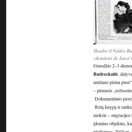
Skaidrė iš Valdos Bu
vikontienė de Janzé 
Gruodžio 2–3 dienomi
Budreckaitė
, dalyv
amžiaus pirma pusė“
– pirmasis „režisori
Dokumentinio paveld
Retų knygų ir rankr
moksle – migracijos 
įdomius objektus, ka
platformas. 2019 m.