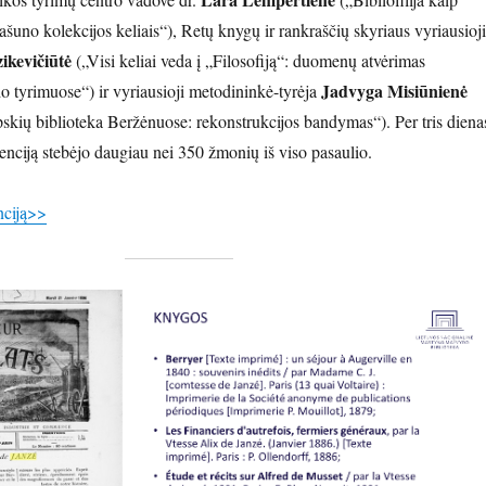
rašuno kolekcijos keliais“), Retų knygų ir rankraščių skyriaus vyriausioji
ikevičiūtė
(„Visi keliai veda į „Filosofiją“: duomenų atvėrimas
Jadvyga Misiūnienė
 tyrimuose“) ir vyriausioji metodininkė-tyrėja
kių biblioteka Beržėnuose: rekonstrukcijos bandymas“). Per tris diena
renciją stebėjo daugiau nei 350 žmonių iš viso pasaulio.
nciją>>