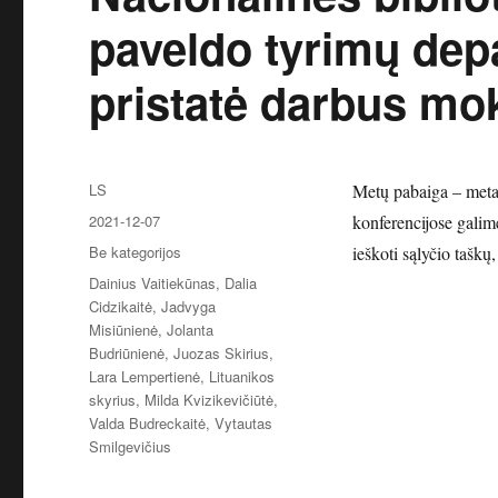
paveldo tyrimų dep
pristatė darbus mo
Autorius
LS
Metų pabaiga – metas
Paskelbta
2021-12-07
konferencijose galime 
Kategorijos
Be kategorijos
ieškoti sąlyčio tašk
Žymos
Dainius Vaitiekūnas
,
Dalia
Cidzikaitė
,
Jadvyga
Misiūnienė
,
Jolanta
Budriūnienė
,
Juozas Skirius
,
Lara Lempertienė
,
Lituanikos
skyrius
,
Milda Kvizikevičiūtė
,
Valda Budreckaitė
,
Vytautas
Smilgevičius