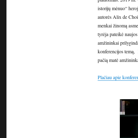
istorijų mėnuo“ hero
autorės Alix de Choi
menkai žinomą asmen
tyrėja pateikė naujos
amžininkai prilygind
konferencijos temą, B
pačią matė amžininka
Plačiau apie konfere