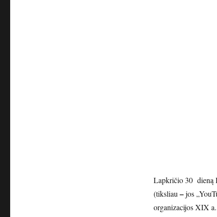
Lapkričio 30 dieną P
–
(tiksliau
jos „YouT
organizacijos XIX a.