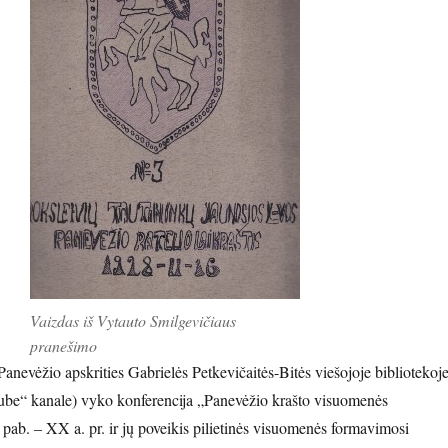
Vaizdas iš Vytauto Smilgevičiaus
pranešimo
anevėžio apskrities Gabrielės Petkevičaitės-Bitės viešojoje bibliotekoj
ube“ kanale) vyko konferencija „Panevėžio krašto visuomenės
 pab. – XX a. pr. ir jų poveikis pilietinės visuomenės formavimosi