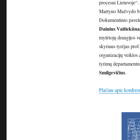
procesui Lietuvoje“.
Martyno Mažvydo bib
Dokumentinio paveld
Dainius Vaitiekūna
mylėtojų draugijos ve
skyriaus tyrėjas
prof.
organizacijų veiklos
tyrimų departamentui
Smilgevičius
.
Plačiau apie konfere