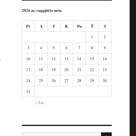
2026 m. rugpjūčio mėn.
Pr
A
T
K
Pn
Š
S
1
2
3
4
5
6
7
8
9
10
11
12
13
14
15
16
r
17
18
19
20
21
22
23
24
25
26
27
28
29
30
31
« Lie
IEŠKOTI
Ieškoti: