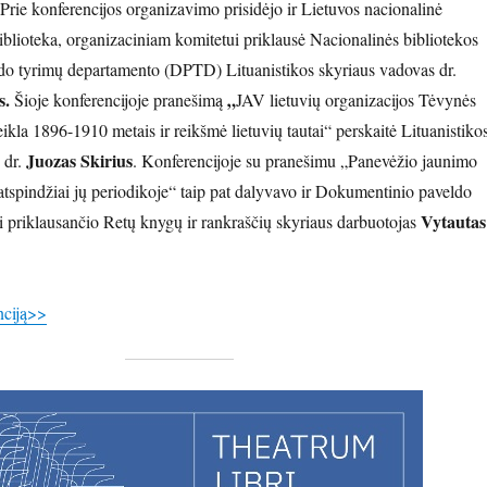
 Prie konferencijos organizavimo prisidėjo ir Lietuvos nacionalinė
lioteka, organizaciniam komitetui priklausė Nacionalinės bibliotekos
o tyrimų departamento (DPTD) Lituanistikos skyriaus vadovas dr.
s.
„
Šioje konferencijoje pranešimą
JAV lietuvių organizacijos Tėvynės
ikla 1896-1910 metais ir reikšmė lietuvių tautai“
perskaitė Lituanistiko
Juozas Skirius
 dr.
. Konferencijoje su pranešimu „Panevėžio jaunimo
 atspindžiai jų periodikoje“ taip pat dalyvavo ir Dokumentinio paveldo
Vytautas
 priklausančio Retų knygų ir rankraščių skyriaus darbuotojas
nciją>>