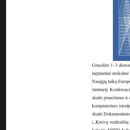
Gruodžio 1–3 dienom
tarptautinė mokslinė 
Naujųjų laikų Europo
šimtmetį. Konferencij
skaitė pranešimus ir 
kompiuterinės istori
skaitė Dokumentinio 
(„Kreivų veidrodžių 
keliai“), DPTD Juda