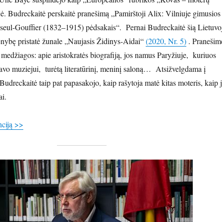
jė. Budreckaitė perskaitė pranešimą „Pamirštoji Alix: Vilniuje gimusios
seul-Gouffier (1832–1915) pėdsakais“. Pernai Budreckaitė šią Lietuvo
ybę pristatė žunale „Naujasis Židinys-Aidai“
(2020, Nr. 5)
. Pranešim
 medžiagos: apie aristokratės biografiją, jos namus Paryžiuje, kuriuos
avo muziejui, turėtą literatūrinį, meninį saloną… Atsižvelgdama į
udreckaitė taip pat papasakojo, kaip rašytoja matė kitas moteris, kaip 
i.
nciją >>