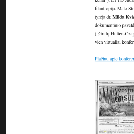
filantropija. Mato St
Milda Kviz
tyrėja dr.
dokumentinio paveldo
(„Grafų Hutten-Czaps
vien virtualiai konfe
Plačiau apie konfere