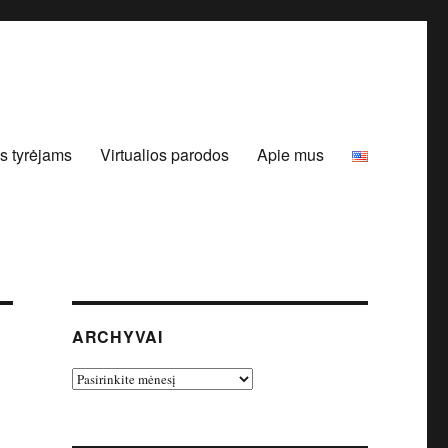
s tyrėjams
Virtualios parodos
Apie mus
ARCHYVAI
Archyvai