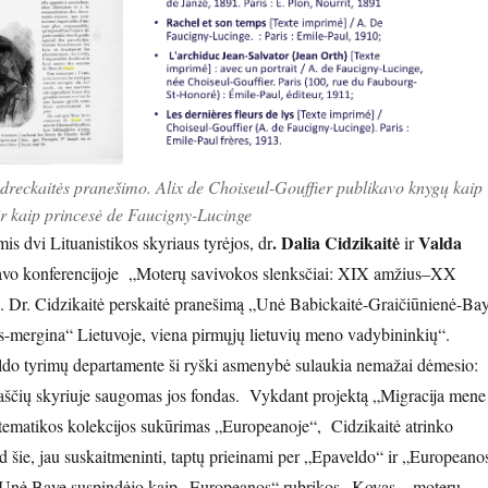
dreckaitės pranešimo. Alix de Choiseul-Gouffier publikavo knygų kaip
ir kaip princesė de Faucigny-Lucinge
. Dalia Cidzikaitė
Valda
s dvi Lituanistikos skyriaus tyrėjos, dr
ir
avo konferencijoje „Moterų savivokos slenksčiai: XIX amžius–XX
. Dr. Cidzikaitė perskaitė pranešimą „Unė Babickaitė-Graičiūnienė-Ba
us-mergina“ Lietuvoje, viena pirmųjų lietuvių meno vadybininkių“.
o tyrimų departamente ši ryški asmenybė sulaukia nemažai dėmesio:
aščių skyriuje saugomas jos fondas. Vykdant projektą „Migracija mene 
tematikos kolekcijos sukūrimas „Europeanoje“, Cidzikaitė atrinko
d šie, jau suskaitmeninti, taptų prieinami per „Epaveldo“ ir „Europeano
 Unė Baye suspindėjo kaip „Europeanos“ rubrikos „Kovas – moterų