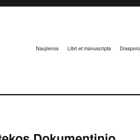
Naujienos
Libri et manuscripta
Diasporo
otekos Dokumentinio