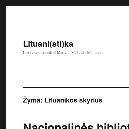
Lituani(sti)ka
Lietuvos nacionalinė Martyno Mažvydo biblioteka
Žyma:
Lituanikos skyrius
Nacionalinės bibli