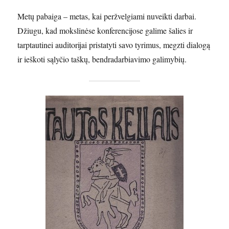
Metų pabaiga – metas, kai peržvelgiami nuveikti darbai.
Džiugu, kad mokslinėse konferencijose galime šalies ir
tarptautinei auditorijai pristatyti savo tyrimus, megzti dialogą
ir ieškoti sąlyčio taškų, bendradarbiavimo galimybių.