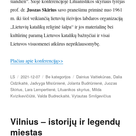
šiandien“. Šioje konferencijoje Lituanistikos skyriaus tyrėjas
Juozas Skirius
prof. dr.
savo pranešimu priminė nuo 1961
m. iki šiol veikiančią lietuvių išeivijos labdaros organizaciją
„Lietuvių katalikų religinė šalpa“ ir jos materialinę bei
kultūrinę paramą Lietuvos katalikų bažnyčiai ir visai
Lietuvos visuomenei atkūrus nepriklausomybę.
Plačiau apie konferenciją>>
Autorius
Paskelbta
Kategorijos
Žymos
LS
2021-12-07
Be kategorijos
Dainius Vaitiekūnas
,
Dalia
Cidzikaitė
,
Jadvyga Misiūnienė
,
Jolanta Budriūnienė
,
Juozas
Skirius
,
Lara Lempertienė
,
Lituanikos skyrius
,
Milda
Kvizikevičiūtė
,
Valda Budreckaitė
,
Vytautas Smilgevičius
Vilnius – istorijų ir legendų
miestas