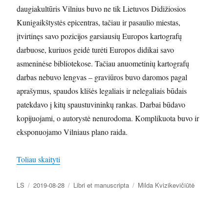
daugiakultūris Vilnius buvo ne tik Lietuvos Didižiosios
Kunigaikštystės epicentras, tačiau ir pasaulio miestas,
įtvirtinęs savo pozicijos garsiausių Europos kartografų
darbuose, kuriuos geidė turėti Europos didikai savo
asmeninėse bibliotekose. Tačiau anuometinių kartografų
darbas nebuvo lengvas – graviūros buvo daromos pagal
aprašymus, spaudos klišės legaliais ir nelegaliais būdais
patekdavo į kitų spaustuvininkų rankas. Darbai būdavo
kopijuojami, o autorystė nenurodoma. Komplikuota buvo ir
eksponuojamo Vilniaus plano raida.
„Vilnius – istorijų ir legendų miestas”
Toliau skaityti
Autorius
Paskelbta
Kategorijos
Žymos
LS
2019-08-28
Libri et manuscripta
Milda Kvizikevičiūtė