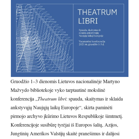
Gruodžio 1–3 dienomis Lietuvos nacionalinėje Martyno
Mažvydo bibliotekoje vyko tarptautinė mokslinė
konferencija „
Theatrum libri
: spauda, skaitymas ir sklaida
ankstyvųjų Naujųjų laikų Europoje“, skirta paminėti
pirmojo archyvo įkūrimo Lietuvos Respublikoje šimtmetį.
Konferencijoje susibūrę tyrėjai iš Europos šalių, Azijos,
Jungtinių Amerikos Valstijų skaitė pranešimus ir dalijosi