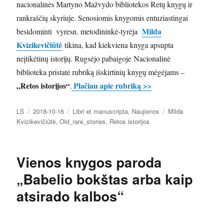
nacionalinės Martyno Mažvydo bibliotekos Retų knygų ir
rankraščių skyriuje. Senosiomis knygomis entuziastingai
Milda
besidominti vyresn. metodininkė-tyrėja
Kvizikevičiūtė
tikina, kad kiekviena knyga apsupta
neįtikėtinų istorijų. Rugsėjo pabaigoje Nacionalinė
biblioteka pristatė rubriką išskirtinių knygų mėgėjams –
„Retos istorijos“
Plačiau apie rubriką >>
.
Autorius
Paskelbta
Kategorijos
Žymos
LS
2018-10-16
Libri et manuscripta
,
Naujienos
Milda
Kvizikevičiūtė
,
Old_rare_stories
,
Retos istorijos
Vienos knygos paroda
„Babelio bokštas arba kaip
atsirado kalbos“