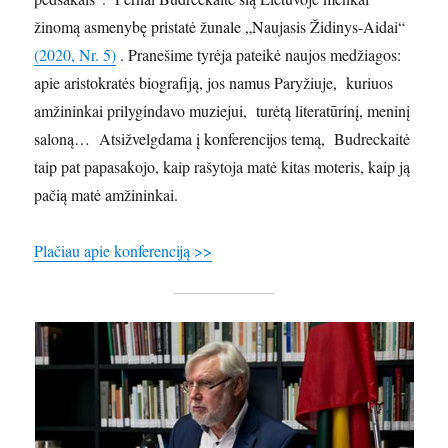
žinomą asmenybę pristatė žunale „Naujasis Židinys-Aidai“
(2020, Nr. 5)
. Pranešime tyrėja pateikė naujos medžiagos:
apie aristokratės biografiją, jos namus Paryžiuje, kuriuos
amžininkai prilygindavo muziejui, turėtą literatūrinį, meninį
saloną… Atsižvelgdama į konferencijos temą, Budreckaitė
taip pat papasakojo, kaip rašytoja matė kitas moteris, kaip ją
pačią matė amžininkai.
Plačiau apie konferenciją >>