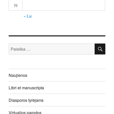
31
« Lie
IEŠ
Ieškoti:
Naujienos
Libri et manuscripta
Diasporos tyrėjams
Virtualios parodos