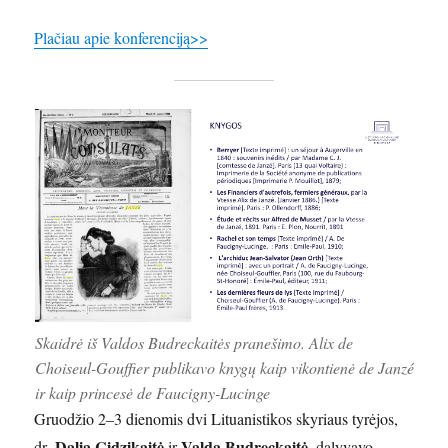
Plačiau apie konferenciją>>
Skaidrė iš Valdos Budreckaitės pranešimo. Alix de
Choiseul-Gouffier publikavo knygų kaip vikontienė de Janzé
ir kaip princesė de Faucigny-Lucinge
Gruodžio 2–3 dienomis dvi Lituanistikos skyriaus tyrėjos,
. Dalia Cidzikaitė
Valda Budreckaitė
dr
ir
, dalyvavo