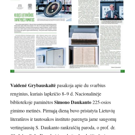
Vaidenė Grybauskaitė
pasakoja apie du svarbius
renginius, kuriais lapkričio 8–9 d. Nacionalinėje
Simono Daukanto
bibliotekoje paminėtos
225-osios
gimimo metinės. Pirmąją dieną buvo pristatyta Lietuvių
literatūros ir tautosakos instituto parengta jame saugomų
vertingiausių S. Daukanto rankraščių paroda, o prof. dr.