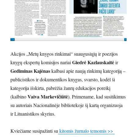
Akcijos „Metų knygos rinkimai“ suaugusiųjų ir poezijos
Giedrė Kazlauskaitė
knygų ekspertų komisijos nariai
ir
Gediminas Kajėnas
kalbasi apie naują rinkimų kategoriją –
publicistikos ir dokumentikos knygas, svarsto, kodėl ši
kategorija išskirta, pabrėžia žanrų edukacijos poreikį
Vaiva Markevičiūtė
(kalbino
). Primename, kad susitikimus
su autoriais Nacionalinėje bibliotekoje šį kartą organizuoja
ir Lituanistikos skyrius.
Kviečiame susipažinti su
kitomis žurnalo temomis >>