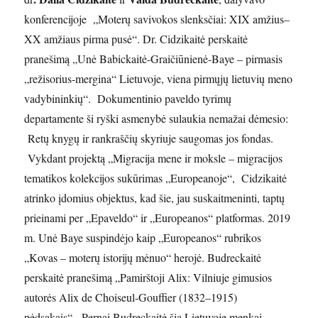
konferencijoje „Moterų savivokos slenksčiai: XIX amžius–
XX amžiaus pirma pusė“. Dr. Cidzikaitė perskaitė
pranešimą „Unė Babickaitė-Graičiūnienė-Baye – pirmasis
„režisorius-mergina“ Lietuvoje, viena pirmųjų lietuvių meno
vadybininkių“. Dokumentinio paveldo tyrimų
departamente ši ryški asmenybė sulaukia nemažai dėmesio:
Retų knygų ir rankraščių skyriuje saugomas jos fondas.
Vykdant projektą „Migracija mene ir moksle – migracijos
tematikos kolekcijos sukūrimas „Europeanoje“, Cidzikaitė
atrinko įdomius objektus, kad šie, jau suskaitmeninti, taptų
prieinami per „Epaveldo“ ir „Europeanos“ platformas. 2019
m. Unė Baye suspindėjo kaip „Europeanos“ rubrikos
„Kovas – moterų istorijų mėnuo“ herojė. Budreckaitė
perskaitė pranešimą „Pamirštoji Alix: Vilniuje gimusios
autorės Alix de Choiseul-Gouffier (1832–1915)
pėdsakais“. Pernai Budreckaitė šią Lietuvoje menkai