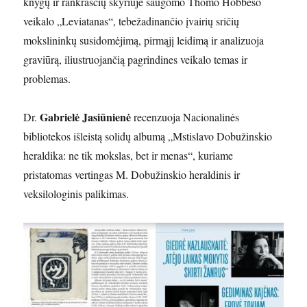
knygų ir rankraščių skyriuje saugomo Thomo Hobbeso
veikalo „Leviatanas“, tebežadinančio įvairių sričių
mokslininkų susidomėjimą, pirmąjį leidimą ir analizuoja
graviūrą, iliustruojančią pagrindines veikalo temas ir
problemas.
Gabrielė Jasiūnienė
Dr.
recenzuoja Nacionalinės
bibliotekos išleistą solidų albumą „Mstislavo Dobužinskio
heraldika: ne tik mokslas, bet ir menas“, kuriame
pristatomas vertingas M. Dobužinskio heraldinis ir
veksilologinis palikimas.