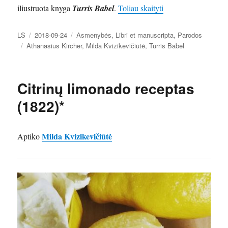
„Vienos knygos paro
iliustruota knyga
Turris Babel
.
Toliau skaityti
Autorius
Paskelbta
Kategorijos
LS
2018-09-24
Asmenybės
,
Libri et manuscripta
,
Parodos
Žymos
Athanasius Kircher
,
Milda Kvizikevičiūtė
,
Turris Babel
Citrinų limonado receptas
(1822)*
Milda Kvizikevičiūtė
Aptiko