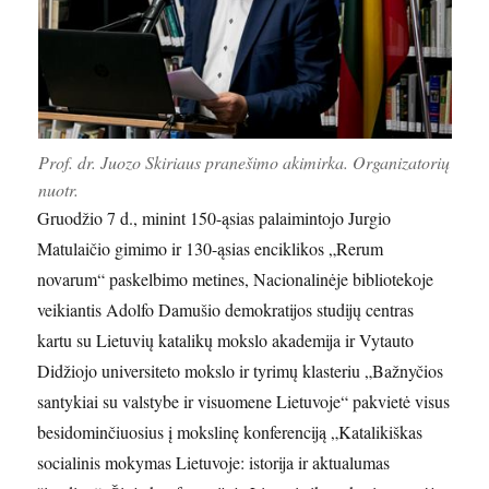
Prof. dr. Juozo Skiriaus pranešimo akimirka. Organizatorių
nuotr.
Gruodžio 7 d., minint 150-ąsias palaimintojo Jurgio
Matulaičio gimimo ir 130-ąsias enciklikos „Rerum
novarum“ paskelbimo metines, Nacionalinėje bibliotekoje
veikiantis Adolfo Damušio demokratijos studijų centras
kartu su Lietuvių katalikų mokslo akademija ir Vytauto
Didžiojo universiteto mokslo ir tyrimų klasteriu „Bažnyčios
santykiai su valstybe ir visuomene Lietuvoje“ pakvietė visus
besidominčiuosius į mokslinę konferenciją „Katalikiškas
socialinis mokymas Lietuvoje: istorija ir aktualumas