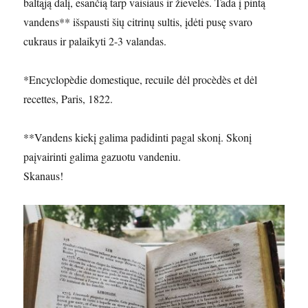
baltąją dalį, esančią tarp vaisiaus ir žievelės. Tada į pintą
vandens** išspausti šių citrinų sultis, įdėti pusę svaro
cukraus ir palaikyti 2-3 valandas.
*Encyclopèdie domestique, recuile dėl procèdès et dėl
recettes, Paris, 1822.
**Vandens kiekį galima padidinti pagal skonį. Skonį
paįvairinti galima gazuotu vandeniu.
Skanaus!