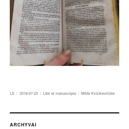
Autorius
Paskelbta
Kategorijos
Žymos
LS
2018-07-23
Libri et manuscripta
Milda Kvizikevičiūtė
ARCHYVAI