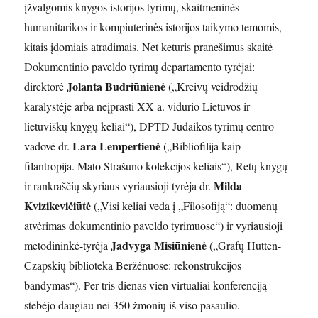
įžvalgomis knygos istorijos tyrimų, skaitmeninės
humanitarikos ir kompiuterinės istorijos taikymo temomis,
kitais įdomiais atradimais. Net keturis pranešimus skaitė
Dokumentinio paveldo tyrimų departamento tyrėjai:
Jolanta Budriūnienė
direktorė
(„Kreivų veidrodžių
karalystėje arba neįprasti XX a. vidurio Lietuvos ir
lietuviškų knygų keliai“), DPTD Judaikos tyrimų centro
Lara Lempertienė
vadovė dr.
(„Bibliofilija kaip
filantropija. Mato Strašuno kolekcijos keliais“), Retų knygų
Milda
ir rankraščių skyriaus vyriausioji tyrėja dr.
Kvizikevičiūtė
(„Visi keliai veda į „Filosofiją“: duomenų
atvėrimas dokumentinio paveldo tyrimuose“) ir vyriausioji
Jadvyga Misiūnienė
metodininkė-tyrėja
(„Grafų Hutten-
Czapskių biblioteka Beržėnuose: rekonstrukcijos
bandymas“). Per tris dienas vien virtualiai konferenciją
stebėjo daugiau nei 350 žmonių iš viso pasaulio.