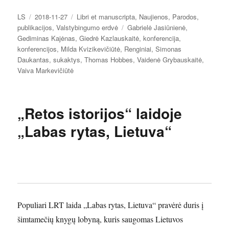
Autorius
Paskelbta
Kategorijos
LS
2018-11-27
Libri et manuscripta
,
Naujienos
,
Parodos
,
Žymos
publikacijos
,
Valstybingumo erdvė
Gabrielė Jasiūnienė
,
Gediminas Kajėnas
,
Giedrė Kazlauskaitė
,
konferencija
,
konferencijos
,
Milda Kvizikevičiūtė
,
Renginiai
,
Simonas
Daukantas
,
sukaktys
,
Thomas Hobbes
,
Vaidenė Grybauskaitė
,
Vaiva Markevičiūtė
„Retos istorijos“ laidoje
„Labas rytas, Lietuva“
Populiari LRT laida „Labas rytas, Lietuva“ pravėrė duris į
šimtamečių knygų lobyną, kuris saugomas Lietuvos