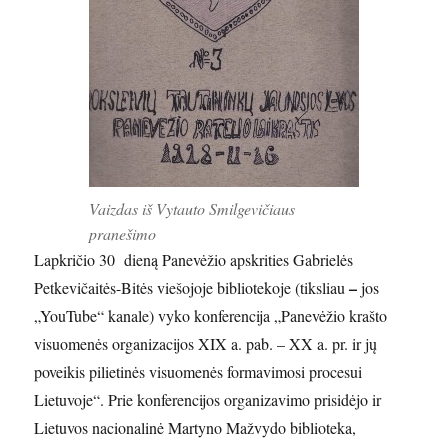
Vaizdas iš Vytauto Smilgevičiaus
pranešimo
Lapkričio 30 dieną Panevėžio apskrities Gabrielės
–
Petkevičaitės-Bitės viešojoje bibliotekoje (tiksliau
jos
„YouTube“ kanale) vyko konferencija „Panevėžio krašto
visuomenės organizacijos XIX a. pab. – XX a. pr. ir jų
poveikis pilietinės visuomenės formavimosi procesui
Lietuvoje“. Prie konferencijos organizavimo prisidėjo ir
Lietuvos nacionalinė Martyno Mažvydo biblioteka,