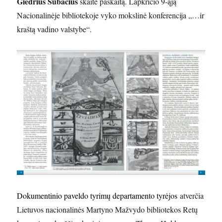
Giedrius Subačius
skaitė paskaitą. Lapkričio 9-ąją
Nacionalinėje bibliotekoje vyko mokslinė konferencija „…ir
kraštą vadino valstybe“.
Dokumentinio paveldo tyrimų departamento tyrėjos
atverčia
Lietuvos nacionalinės Martyno Mažvydo bibliotekos Retų