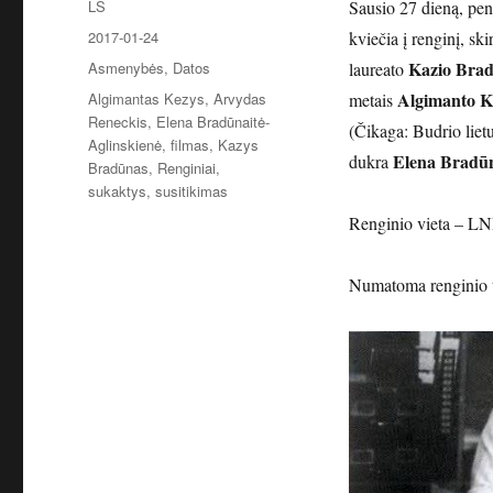
Autorius
LS
Sausio 27 dieną, pen
Paskelbta
2017-01-24
kviečia į renginį, sk
Kategorijos
Kazio Bra
Asmenybės
,
Datos
laureato
Žymos
Algimanto K
Algimantas Kezys
,
Arvydas
metais
Reneckis
,
Elena Bradūnaitė-
(Čikaga: Budrio liet
Aglinskienė
,
filmas
,
Kazys
Elena Bradūn
dukra
Bradūnas
,
Renginiai
,
sukaktys
,
susitikimas
Renginio vieta – LNB
Numatoma renginio t