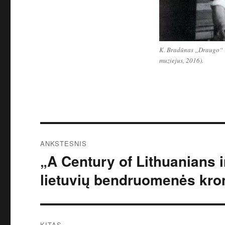
K. Bradūnas „Draugo“ re
muziejus, 2016).
Navigacija
ANKSTESNIS
tarp
„A Century of Lithuanians in
Ankstesnis
įrašas:
įrašų
lietuvių bendruomenės kro
KITAS