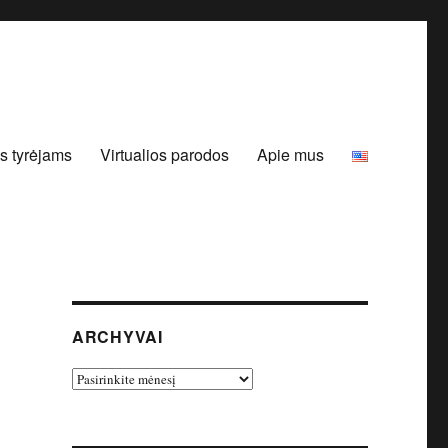
s tyrėjams
Virtualios parodos
Apie mus
ARCHYVAI
Archyvai