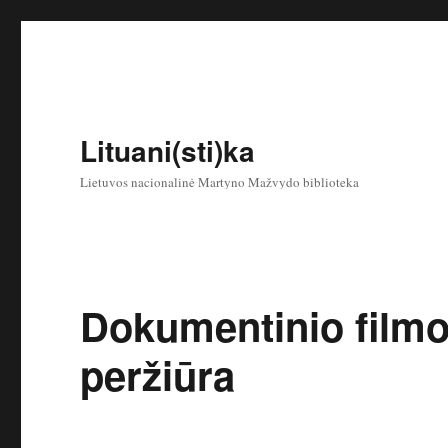
Lituani(sti)ka
Lietuvos nacionalinė Martyno Mažvydo biblioteka
Dokumentinio film
peržiūra