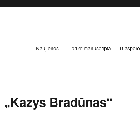
Naujienos
Libri et manuscripta
Diasporo
o „Kazys Bradūnas“