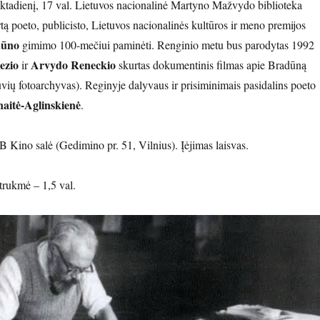
ktadienį, 17 val. Lietuvos nacionalinė Martyno Mažvydo biblioteka
irtą poeto, publicisto, Lietuvos nacionalinės kultūros ir meno premijos
dūno
gimimo 100-mečiui paminėti. Renginio metu bus parodytas 1992
ezio
Arvydo Reneckio
ir
skurtas dokumentinis filmas apie Bradūną
uvių fotoarchyvas). Reginyje dalyvaus ir prisiminimais pasidalins poeto
aitė-Aglinskienė
.
 Kino salė (Gedimino pr. 51, Vilnius). Įėjimas laisvas.
rukmė – 1,5 val.