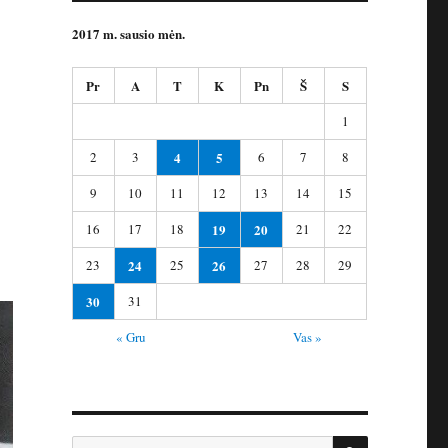
2017 m. sausio mėn.
Pr
A
T
K
Pn
Š
S
1
2
3
4
5
6
7
8
9
10
11
12
13
14
15
16
17
18
19
20
21
22
23
24
25
26
27
28
29
30
31
« Gru
Vas »
IEŠKOTI
Ieškoti: