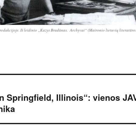
dakcijoje. Iš leidinio „Kazys Bradūnas. Archyvai“ (Maironio lietuvių literatūro
 Springfield, Illinois“: vienos JA
nika