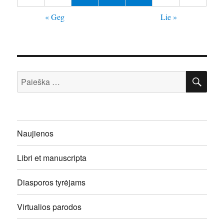
« Geg
Lie »
IEŠ
Ieškoti:
Naujienos
Libri et manuscripta
Diasporos tyrėjams
Virtualios parodos