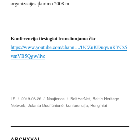
organizacijos įkūrimo 2008 m.
Konferencija tiesiogiai transliuojama čia
:
https://www.youtube.com/chann…/UCZuKDuqwnKYCs5
vsnVB5Qgw/live
Autorius
Paskelbta
Kategorijos
Žymos
LS
2018-06-28
Naujienos
BaltHerNet
,
Baltic Heritage
Network
,
Jolanta Budriūnienė
,
konferencija
,
Renginiai
ARCHYVAI