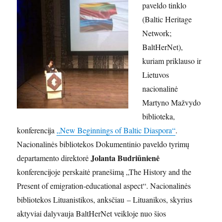
paveldo tinklo
(Baltic Heritage
Network;
BaltHerNet),
kuriam priklauso ir
Lietuvos
nacionalinė
Martyno Mažvydo
biblioteka,
konferencija
„New Beginnings of Baltic Diaspora“
.
Nacionalinės bibliotekos Dokumentinio paveldo tyrimų
Jolanta Budriūnienė
departamento direktorė
konferencijoje perskaitė pranešimą „The History and the
Present of emigration-educational aspect“. Nacionalinės
bibliotekos Lituanistikos, anksčiau – Lituanikos, skyrius
aktyviai dalyvauja BaltHerNet veikloje nuo šios