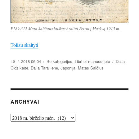
F189-312 Mato Šalčiaus laiškas broliui Petrui į Maskvą 1915 m.
„Per Japoniją į Ameriką (ir atgal)”
Toliau skaityti
Autorius
Paskelbta
Kategorijos
Žymos
LS
2018-06-04
Be kategorijos
,
Libri et manuscripta
Dalia
Cidzikaitė
,
Dalia Tarailienė
,
Japonija
,
Matas Šalčius
ARCHYVAI
Archyvai