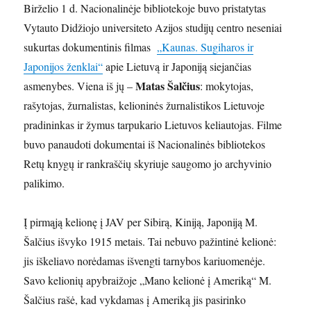
Birželio 1 d. Nacionalinėje bibliotekoje buvo pristatytas
Vytauto Didžiojo universiteto Azijos studijų centro neseniai
sukurtas dokumentinis filmas
„Kaunas. Sugiharos ir
Japonijos ženklai“
apie Lietuvą ir Japoniją siejančias
Matas Šalčius
asmenybes. Viena iš jų –
: mokytojas,
rašytojas, žurnalistas, kelioninės žurnalistikos Lietuvoje
pradininkas ir žymus tarpukario Lietuvos keliautojas. Filme
buvo panaudoti dokumentai iš Nacionalinės bibliotekos
Retų knygų ir rankraščių skyriuje saugomo jo archyvinio
palikimo.
Į pirmąją kelionę į JAV per Sibirą, Kiniją, Japoniją M.
Šalčius išvyko 1915 metais. Tai nebuvo pažintinė kelionė:
jis iškeliavo norėdamas išvengti tarnybos kariuomenėje.
Savo kelionių apybraižoje „Mano kelionė į Ameriką“ M.
Šalčius rašė, kad vykdamas į Ameriką jis pasirinko