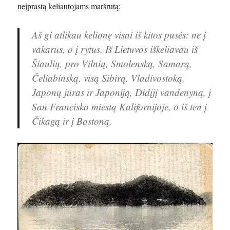
neįprastą keliautojams maršrutą:
Aš gi atlikau kelionę visai iš kitos pusės: ne į
vakarus, o į rytus. Iš Lietuvos iškeliavau iš
Šiaulių, pro Vilnių, Smolenską, Samarą,
Čeliabinską, visą Sibirą, Vladivostoką,
Japonų jūras ir Japoniją, Didįjį vandenyną, į
San Francisko miestą Kalifornijoje, o iš ten į
Čikagą ir į Bostoną.