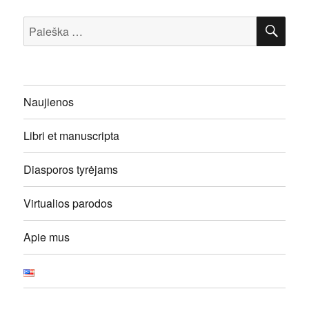
IEŠ
Ieškoti:
Naujienos
Libri et manuscripta
Diasporos tyrėjams
Virtualios parodos
Apie mus