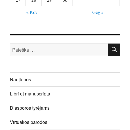
« Kov
Geg »
IEŠ
Ieškoti:
Naujienos
Libri et manuscripta
Diasporos tyrėjams
Virtualios parodos