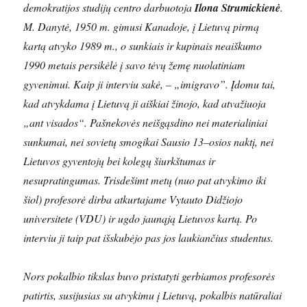
demokratijos studijų centro darbuotoja
Ilona Strumickienė
.
M. Danytė, 1950 m. gimusi Kanadoje, į Lietuvą pirmą
kartą atvyko 1989 m., o sunkiais ir kupinais neaiškumo
1990 metais persikėlė į savo tėvų žemę nuolatiniam
gyvenimui. Kaip ji interviu sakė, – „imigravo”. Įdomu tai,
kad atvykdama į Lietuvą ji aiškiai žinojo, kad atvažiuoja
„ant visados“. Pašnekovės neišgąsdino nei materialiniai
sunkumai, nei sovietų smogikai Sausio 13–osios naktį, nei
Lietuvos gyventojų bei kolegų šiurkštumas ir
nesupratingumas. Trisdešimt metų (nuo pat atvykimo iki
šiol) profesorė dirba atkurtajame Vytauto Didžiojo
universitete (VDU) ir ugdo jaunąją Lietuvos kartą. Po
interviu ji taip pat išskubėjo pas jos laukiančius studentus.
Nors pokalbio tikslas buvo pristatyti gerbiamos profesorės
patirtis, susijusias su atvykimu į Lietuvą, pokalbis natūraliai