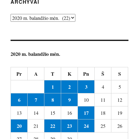
ant
ARCHYVAI
visados“
Archyvai
2020 m. balandžio mėn.
Pr
A
T
K
Pn
Š
S
1
2
3
4
5
6
7
8
9
10
11
12
17
13
14
15
16
18
19
20
22
23
24
21
25
26
27
28
29
30