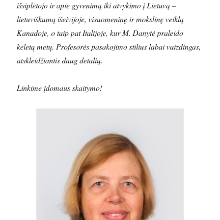
išsiplėtojo ir apie gyvenimą iki atvykimo į Lietuvą –
lietuviškumą išeivijoje, visuomeninę ir mokslinę veiklą
Kanadoje, o taip pat Italijoje, kur M. Danytė praleido
keletą metų. Profesorės pasakojimo stilius labai vaizdingas,
atskleidžiantis daug detalių.
Linkime įdomaus skaitymo!