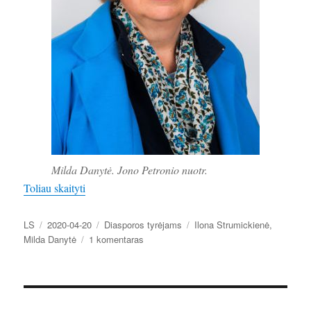
Milda Danytė. Jono Petronio nuotr.
„Milda Danytė: „Aš atvažiavau ant visados“”
Toliau skaityti
Autorius
Paskelbta
Kategorijos
Žymos
LS
2020-04-20
Diasporos tyrėjams
Ilona Strumickienė
,
įraše
Milda Danytė
1 komentaras
Milda
Danytė:
„Aš
atvažiavau