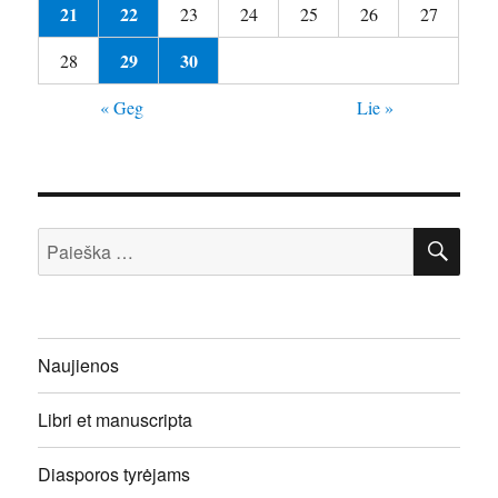
21
22
23
24
25
26
27
29
30
28
« Geg
Lie »
IEŠ
Ieškoti:
Naujienos
Libri et manuscripta
Diasporos tyrėjams