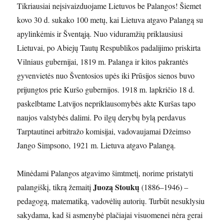
Tikriausiai neįsivaizduojame Lietuvos be Palangos! Šiemet
kovo 30 d. sukako 100 metų, kai Lietuva atgavo Palangą su
apylinkėmis ir Šventąją. Nuo viduramžių priklausiusi
Lietuvai, po Abiejų Tautų Respublikos padalijimo priskirta
Vilniaus gubernijai, 1819 m. Palanga ir kitos pakrantės
gyvenvietės nuo Šventosios upės iki Prūsijos sienos buvo
prijungtos prie Kuršo gubernijos. 1918 m. lapkričio 18 d.
paskelbtame Latvijos nepriklausomybės akte Kuršas tapo
naujos valstybės dalimi. Po ilgų derybų bylą perdavus
Tarptautinei arbitražo komisijai, vadovaujamai Džeimso
Jango Simpsono, 1921 m. Lietuva atgavo Palangą.
Minėdami Palangos atgavimo šimtmetį, norime pristatyti
Juozą Stoukų
palangiškį, tikrą žemaitį
(1886–1946) –
pedagogą, matematiką, vadovėlių autorių. Turbūt nesuklysiu
sakydama, kad ši asmenybė plačiajai visuomenei nėra gerai