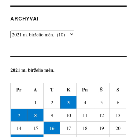
ARCHYVAI
Archyvai
2021 m. birželio mėn.
Pr
A
T
K
Pn
Š
S
3
1
2
4
5
6
7
8
9
10
11
12
13
16
14
15
17
18
19
20