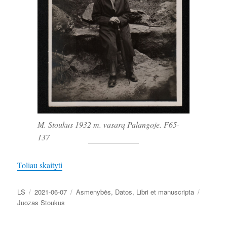
M. Stoukus 1932 m. vasarą Palangoje. F65-
137
„Palangiškį Juozą Stoukų prisimenant”
Toliau skaityti
Autorius
Paskelbta
Kategorijos
Žymos
LS
2021-06-07
Asmenybės
,
Datos
,
Libri et manuscripta
Juozas Stoukus