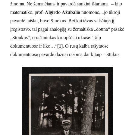
žinoma. Ne žemaičiams ir pavardė sunkiai ištariama – kito
Algirdo Ažubalio
matematiko, prof.
nuomone, „jo tikroji
pavardė, aišku, buvo Stuokus. Bet kai tėvas valsčiuje jį
įregistravo, tai pagal analogiją su žemaitiška „douna“ pasakė
„Stoukus“, o raštininkas kruopščiai užrašė. Taip
[1].
dokumentuose ir liko…“
O rusų kalba rašytuose
dokumentuose pavardė dažnai rašoma dar kitaip – Stukus.