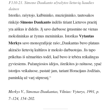
F110-21. Simono Daukanto užrašytos lietuvių liaudies
dainos
Istoriko, rašytojo, kalbininko, muziejininko, tautosakos
Simono Daukanto
rinkėjo
indėlis tiriant Lietuvos praeitį
yra aiškus ir didelis. Jį savo darbuose įprasmino ne vienas
Vytautas
mokslininkas ar žymus menininkas. Istorikas
Merkys
savo monografijoje rašo:„Daukantas buvo plataus
akiračio lietuvių kultūros ir mokslo darbuotojas. Jis tapo
prikeltas iš užmaršties todėl, kad buvo ir tebėra reikalingas
gyviesiems. Pažangiosios idėjos, išreikštos jo raštuose, ypač
istorijos veikaluose, pastatė jam, tariant Horacijaus žodžiais,
paminklą už varį stipresnį.“
Merkys V.
,
Simonas Daukantas, Vilnius: Vyturys, 1991, p.
7–124, 154–202.