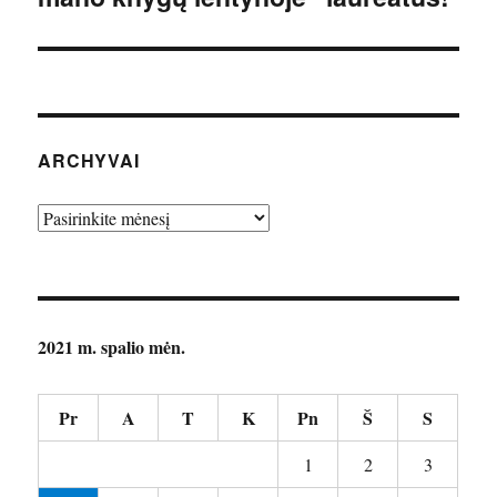
ARCHYVAI
Archyvai
2021 m. spalio mėn.
Pr
A
T
K
Pn
Š
S
1
2
3