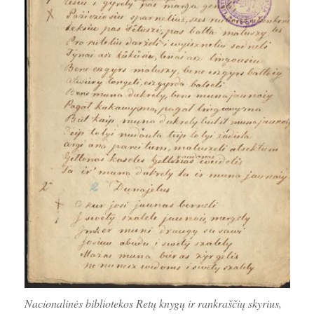
Nacionalinės bibliotekos Retų knygų ir rankraščių skyrius,