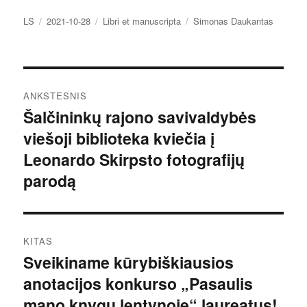
Autorius
Paskelbta
Kategorijos
Žymos
LS
2021-10-28
Libri et manuscripta
Simonas Daukantas
Navigacija
ANKSTESNIS
tarp
Šalčininkų rajono savivaldybės
Ankstesnis
viešoji biblioteka kviečia į
įrašas:
įrašų
Leonardo Skirpsto fotografijų
parodą
KITAS
Sveikiname kūrybiškiausios
Kitas
anotacijos konkurso „Pasaulis
įrašas:
mano knygų lentynoje“ laureatus!