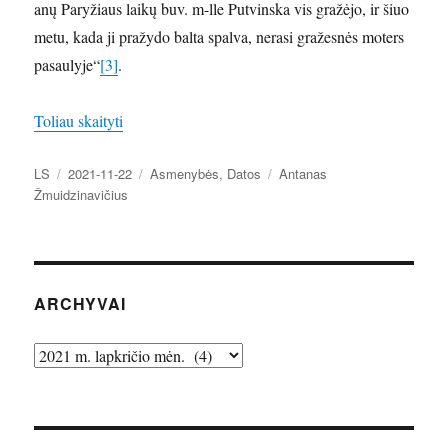
anų Paryžiaus laikų buv. m-lle Putvinska vis gražėjo, ir šiuo
metu, kada ji pražydo balta spalva, nerasi gražesnės moters
pasaulyje“
[3]
.
„Šiemet minime 145-ąsias tapytojo, kolekcionieria
Toliau skaityti
Autorius
Paskelbta
Kategorijos
Žymos
LS
2021-11-22
Asmenybės
,
Datos
Antanas
Žmuidzinavičius
ARCHYVAI
Archyvai