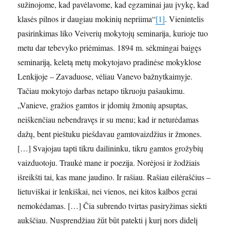
sužinojome, kad pavėlavome, kad egzaminai jau įvykę, kad
klasės pilnos ir daugiau mokinių nepriima“
[1]
. Vienintelis
pasirinkimas liko Veiverių mokytojų seminarija, kurioje tuo
metu dar tebevyko priėmimas. 1894 m. sėkmingai baigęs
seminariją, keletą metų mokytojavo pradinėse mokyklose
Lenkijoje – Zavaduose, vėliau Vanevo bažnytkaimyje.
Tačiau mokytojo darbas netapo tikruoju pašaukimu.
„Vanieve, gražios gamtos ir įdomių žmonių apsuptas,
neiškenčiau nebendravęs ir su menu; kad ir neturėdamas
dažų, bent pieštuku piešdavau gamtovaizdžius ir žmones.
[…] Svajojau tapti tikru dailininku, tikru gamtos grožybių
vaizduotoju. Traukė mane ir poezija. Norėjosi ir žodžiais
išreikšti tai, kas mane jaudino. Ir rašiau. Rašiau eilėraščius –
lietuviškai ir lenkiškai, nei vienos, nei kitos kalbos gerai
nemokėdamas. […] Čia subrendo tvirtas pasiryžimas siekti
aukščiau. Nusprendžiau žūt būt patekti į kurį nors didelį