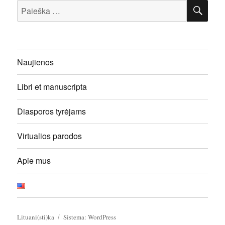
IEŠ
Ieškoti:
Naujienos
Libri et manuscripta
Diasporos tyrėjams
Virtualios parodos
Apie mus
Lituani(sti)ka
Sistema: WordPress