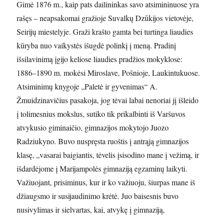
Gimė 1876 m., kaip pats dailininkas savo atsimininuose yra
rašęs – neapsakomai gražioje Suvalkų Dzūkijos vietovėje,
Seirijų miestelyje. Graži krašto gamta bei turtinga liaudies
kūryba nuo vaikystės išugdė polinkį į meną. Pradinį
išsilavinimą įgijo keliose liaudies pradžios mokyklose:
1886–1890 m. mokėsi Miroslave, Pošnioje, Laukintukuose.
Atsiminimų knygoje „Paletė ir gyvenimas“ A.
Žmuidzinavičius pasakoja, jog tėvai labai nenoriai jį išleido
į tolimesnius mokslus, sutiko tik prikalbinti iš Varšuvos
atvykusio giminaičio, gimnazijos mokytojo Juozo
Radziukyno. Buvo nuspręsta ruoštis į antrąją gimnazijos
klasę, „vasarai baigiantis, tėvelis įsisodino mane į vežimą, ir
išdardėjome į Marijampolės gimnaziją egzaminų laikyti.
Važiuojant, prisiminus, kur ir ko važiuoju, šiurpas mane iš
džiaugsmo ir susijaudinimo krėtė. Juo baisesnis buvo
nusivylimas ir sielvartas, kai, atvykę į gimnaziją,