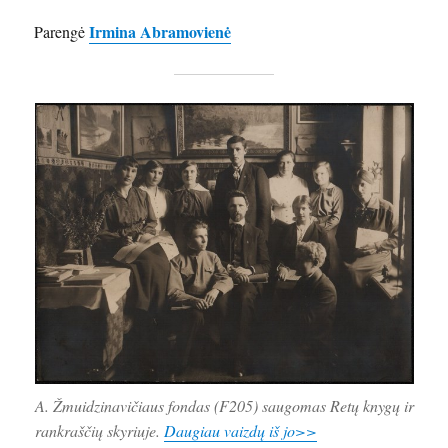
Irmina Abramovienė
Parengė
A. Žmuidzinavičiaus fondas (F205) saugomas Retų knygų ir
rankraščių skyriuje.
Daugiau vaizdų iš jo>>