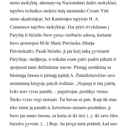
meno mokyklų, alternatyvių Nacionalinei dailės mokyklai),
tapybos technikos mokėsi italų menininko Cesare Vitti
meno akademijoje, bei Katalonijos tapytojo H. A.
Camarasos tapybos mokykloje. Dar prieš išvykdamas į
Paryžių iš bičiulio buvo gavęs viešbučio adresą, kuriame
buvo apsistojusi M-lle Marie Putvinska (Marija
Putvinskaitė). Pasak bičiulio, ji jau kurį laiką gyvenanti
Paryžiuje, studijuoja, ir reikalui esant galės padėti įsikurti ir
apsiprasti tame didžiuliame mieste. Pirmąjį susitikimą su
būsimąją žmona ir pirmąjį įspūdį A. Žmuidzinavičius savo
atsiminimų knygoje palydi žodžiais: „Nejaugi ir šitą galėtų
koks nors vyras pamilti, – pagalvojau, pasilikęs vienas.
Šitoks vyras visgi atsirado. Tai buvau aš pats. Kaip tik man
teko laimė ją pamilti ir, ketveriems metams praslinkus, ji
buvo jau mano žmona, su kuria aš iki šiol, t. y. iki savo žilos
barzdos gyvenu. […] Beje, šia proga turiu pridurti, kad nuo