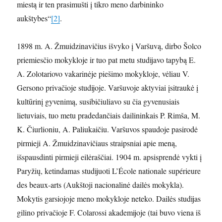
miestą ir ten prasimušti į tikro meno darbininko
aukštybes“
[2]
.
1898 m. A. Žmuidzinavičius išvyko į Varšuvą, dirbo Šolco
priemiesčio mokykloje ir tuo pat metu studijavo tapybą E.
A. Zolotariovo vakarinėje piešimo mokykloje, vėliau V.
Gersono privačioje studijoje. Varšuvoje aktyviai įsitraukė į
kultūrinį gyvenimą, susibičiuliavo su čia gyvenusiais
lietuviais, tuo metu pradedančiais dailininkais P. Rimša, M.
K. Čiurlioniu, A. Paliukaičiu. Varšuvos spaudoje pasirodė
pirmieji A. Žmuidzinavičiaus straipsniai apie meną,
išspausdinti pirmieji eilėraščiai. 1904 m. apsisprendė vykti į
Paryžių, ketindamas studijuoti L’École nationale supérieure
des beaux-arts (Aukštoji nacionalinė dailės mokykla).
Mokytis garsiojoje meno mokykloje neteko. Dailės studijas
gilino privačioje F. Colarossi akademijoje (tai buvo viena iš