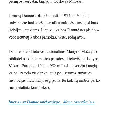
premijos laureatai, tarp jų ir Česlovas Milošas.
Lietuvą Danutė aplankė anksti – 1974 m. Vilniaus
universitete lankė šešių savaičių trukmės kursus, skirtus
išeivijos lietuviams. Lietuvių kalbos Danutė neapleido –
vedė lietuvių kalbos pamokas, vertė, redagavo…
Danutė buvo Lietuvos nacionalinės Martyno Mažvydo
bibliotekos kilnojamosios parodos „Lietuviškoji leidyba
Vakarų Europoje 1944–1952 m.“ tekstų vertėja į anglų
kalbą. Paroda vis dar keliauja po Lietuvos atminties
institucijas, neseniai ji sugrįžo iš Tuskulėnų rimties parko
memorialinio komplekso.
Interviu su Danute tinklaraštyje „Mano Amerika“>>