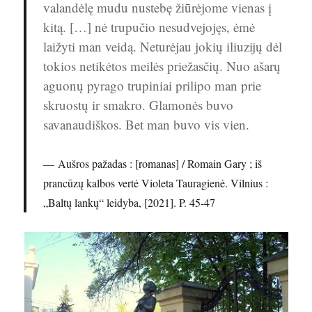
valandėlę mudu nustebę žiūrėjome vienas į
kitą. […] nė trupučio nesudvejojęs, ėmė
laižyti man veidą. Neturėjau jokių iliuzijų dėl
tokios netikėtos meilės priežasčių. Nuo ašarų
aguonų pyrago trupiniai prilipo man prie
skruostų ir smakro. Glamonės buvo
savanaudiškos. Bet man buvo vis vien.
Aušros pažadas : [romanas] / Romain Gary ; iš
prancūzų kalbos vertė Violeta Tauragienė. Vilnius :
„Baltų lankų“ leidyba, [2021]. P. 45-47