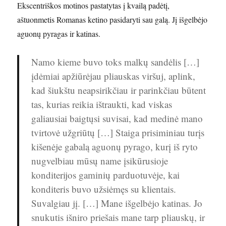
Ekscentriškos motinos pastatytas į kvailą padėtį,
aštuonmetis Romanas ketino pasidaryti sau galą. Jį išgelbėjo
aguonų pyragas ir katinas.
Namo kieme buvo toks malkų sandėlis […]
įdėmiai apžiūrėjau pliauskas viršuj, aplink,
kad šiukštu neapsirikčiau ir parinkčiau būtent
tas, kurias reikia ištraukti, kad viskas
galiausiai baigtųsi suvisai, kad medinė mano
tvirtovė užgriūtų […] Staiga prisiminiau turįs
kišenėje gabalą aguonų pyrago, kurį iš ryto
nugvelbiau mūsų name įsikūrusioje
konditerijos gaminių parduotuvėje, kai
konditeris buvo užsiėmęs su klientais.
Suvalgiau jį. […] Mane išgelbėjo katinas. Jo
snukutis išniro priešais mane tarp pliauskų, ir