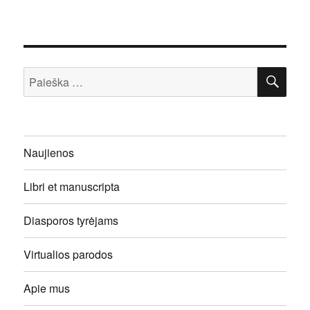
IEŠ
Ieškoti:
Naujienos
Libri et manuscripta
Diasporos tyrėjams
Virtualios parodos
Apie mus