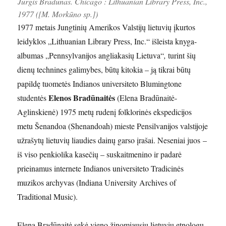
Jurgis Bradūnas. Chicago : Lithuanian Library Press, Inc.,
1977 ([M. Morkūno sp.])
1977 metais Jungtinių Amerikos Valstijų lietuvių įkurtos
leidyklos „Lithuanian Library Press, Inc.“ išleista knyga-
albumas „Pennsylvanijos angliakasių Lietuva“
,
turint šių
dienų technines galimybes, būtų kitokia – ją tikrai būtų
papildę tuometės Indianos universiteto Blumingtone
Elenos Bradūnaitės
studentės
(Elena Bradūnaitė-
Aglinskienė) 1975 metų rudenį folklorinės ekspedicijos
metu Šenandoa (Shenandoah) mieste Pensilvanijos valstijoje
užrašytų lietuvių liaudies dainų garso įrašai. Neseniai juos –
iš viso penkiolika kasečių – suskaitmenino ir padarė
prieinamus internete Indianos universiteto Tradicinės
muzikos archyvas (Indiana University Archives of
Traditional Music).
Elena Bradūnaitė sekė vieno žinomiausių lietuvių etnologų