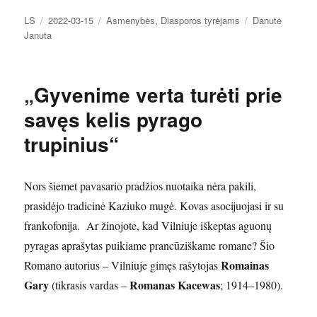
Autorius
Paskelbta
Kategorijos
Žymos
LS
2022-03-15
Asmenybės
,
Diasporos tyrėjams
Danutė
Januta
„Gyvenime verta turėti prie
savęs kelis pyrago
trupinius“
Nors šiemet pavasario pradžios nuotaika nėra pakili,
prasidėjo tradicinė Kaziuko mugė. Kovas asocijuojasi ir su
frankofonija. Ar žinojote, kad Vilniuje iškeptas aguonų
pyragas aprašytas puikiame prancūziškame romane? Šio
Romainas
Romano autorius – Vilniuje gimęs rašytojas
Gary
Romanas Kacewas
(tikrasis vardas –
; 1914–1980).