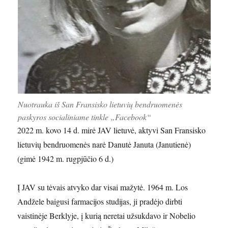
Nuotrauka iš San Fransisko lietuvių bendruomenės
paskyros socialiniame tinkle „Facebook“
2022 m. kovo 14 d. mirė JAV lietuvė, aktyvi San Fransisko
lietuvių bendruomenės narė Danutė Januta (Janutienė)
(gimė 1942 m. rugpjūčio 6 d.)
Į JAV su tėvais atvyko dar visai mažytė. 1964 m. Los
Andžele baigusi farmacijos studijas, ji pradėjo dirbti
vaistinėje Berklyje, į kurią neretai užsukdavo ir Nobelio