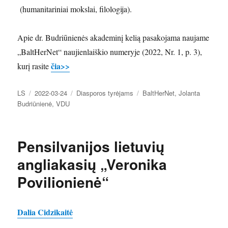
(humanitariniai mokslai, filologija).
Apie dr. Budriūnienės akademinį kelią pasakojama naujame
„BaltHerNet“ naujienlaiškio numeryje (2022, Nr. 1, p. 3),
čia>>
kurį rasite
Autorius
Paskelbta
Kategorijos
Žymos
LS
2022-03-24
Diasporos tyrėjams
BaltHerNet
,
Jolanta
Budriūnienė
,
VDU
Pensilvanijos lietuvių
angliakasių „Veronika
Povilionienė“
Dalia Cidzikaitė