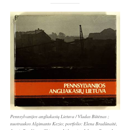
Pennsylvanijos angliakasių Lietuva / Vladas Būtėnas ;
nuotraukos Algimanto Kezio; portfolio: Elena Bradūnaitė,