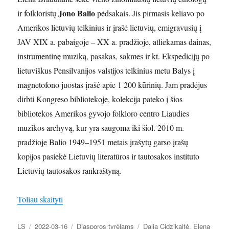
Jono Balio
ir folkloristų
pėdsakais. Jis pirmasis keliavo po
Amerikos lietuvių telkinius ir įrašė lietuvių, emigravusių į
JAV XIX a. pabaigoje – XX a. pradžioje, atliekamas dainas,
instrumentinę muziką, pasakas, sakmes ir kt. Ekspedicijų po
lietuviškus Pensilvanijos valstijos telkinius metu Balys į
magnetofono juostas įrašė apie 1 200 kūrinių. Jam pradėjus
dirbti Kongreso bibliotekoje, kolekcija pateko į šios
bibliotekos Amerikos gyvojo folkloro centro Liaudies
muzikos archyvą, kur yra saugoma iki šiol. 2010 m.
pradžioje Balio 1949–1951 metais įrašytų garso įrašų
kopijos pasiekė Lietuvių literatūros ir tautosakos instituto
Lietuvių tautosakos rankraštyną.
„Pensilvanijos lietuvių angliakasių „Veronika Povil
Toliau skaityti
Autorius
Paskelbta
Kategorijos
Žymos
LS
2022-03-16
Diasporos tyrėjams
Dalia Cidzikaitė
,
Elena