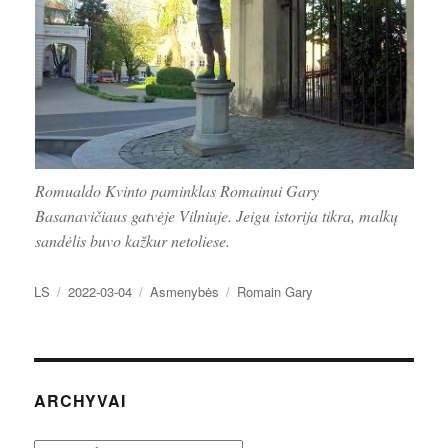
Romualdo Kvinto paminklas Romainui Gary
Basanavičiaus gatvėje Vilniuje. Jeigu istorija tikra, malkų
sandėlis buvo kažkur netoliese.
Autorius
Paskelbta
Kategorijos
Žymos
LS
2022-03-04
Asmenybės
Romain Gary
ARCHYVAI