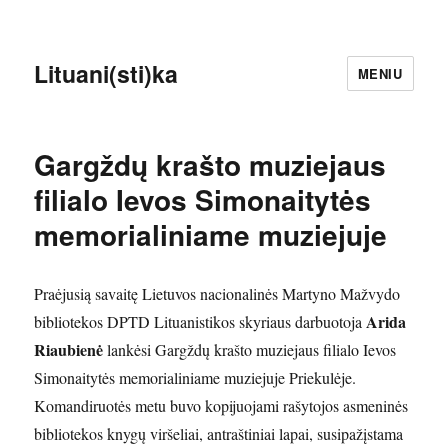
Lituani(sti)ka
MENIU
Gargždų krašto muziejaus
filialo Ievos Simonaitytės
memorialiniame muziejuje
Praėjusią savaitę Lietuvos nacionalinės Martyno Mažvydo
Arida
bibliotekos DPTD Lituanistikos skyriaus darbuotoja
Riaubienė
lankėsi Gargždų krašto muziejaus filialo Ievos
Simonaitytės memorialiniame muziejuje Priekulėje.
Komandiruotės metu buvo kopijuojami rašytojos asmeninės
bibliotekos knygų viršeliai, antraštiniai lapai, susipažįstama