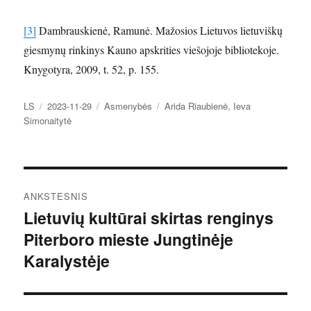
[3]
Dambrauskienė, Ramunė. Mažosios Lietuvos lietuviškų
giesmynų rinkinys Kauno apskrities viešojoje bibliotekoje.
Knygotyra, 2009, t. 52, p. 155.
Autorius
Paskelbta
Kategorijos
Žymos
LS
2023-11-29
Asmenybės
Arida Riaubienė
,
Ieva
Simonaitytė
Navigacija
ANKSTESNIS
tarp
Lietuvių kultūrai skirtas renginys
Ankstesnis
Piterboro mieste Jungtinėje
įrašas:
įrašų
Karalystėje