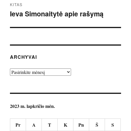
KITAS
Ieva Simonaitytė apie rašymą
Kitas
įrašas:
ARCHYVAI
Archyvai
2023 m. lapkričio mėn.
Pr
A
T
K
Pn
Š
S