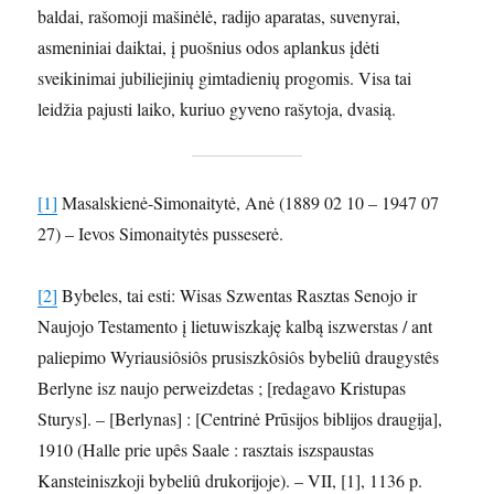
baldai, rašomoji mašinėlė, radijo aparatas, suvenyrai,
asmeniniai daiktai, į puošnius odos aplankus įdėti
sveikinimai jubiliejinių gimtadienių progomis. Visa tai
leidžia pajusti laiko, kuriuo gyveno rašytoja, dvasią.
[1]
Masalskienė-Simonaitytė, Anė (1889 02 10 – 1947 07
27) – Ievos Simonaitytės pusseserė.
[2]
Bybeles, tai esti: Wisas Szwentas Rasztas Senojo ir
Naujojo Testamento į lietuwiszkaję kalbą iszwerstas / ant
paliepimo Wyriausiôsiôs prusiszkôsiôs bybeliû draugystês
Berlyne isz naujo perweizdetas ; [redagavo Kristupas
Sturys]. – [Berlynas] : [Centrinė Prūsijos biblijos draugija],
1910 (Halle prie upês Saale : rasztais iszspaustas
Kansteiniszkoji bybeliû drukorijoje). – VII, [1], 1136 p.