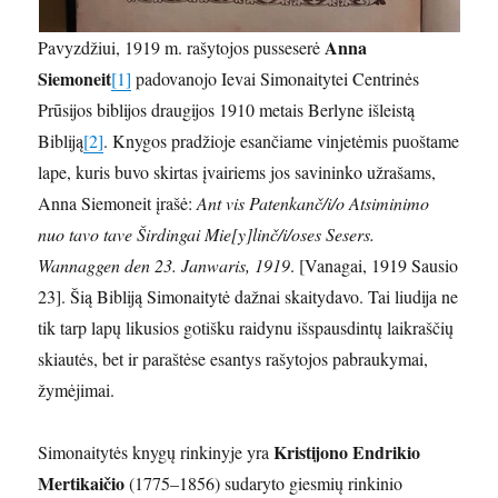
Anna
Pavyzdžiui, 1919 m. rašytojos pusseserė
Siemoneit
[1]
padovanojo Ievai Simonaitytei Centrinės
Prūsijos biblijos draugijos 1910 metais Berlyne išleistą
Bibliją
[2]
. Knygos pradžioje esančiame vinjetėmis puoštame
lape, kuris buvo skirtas įvairiems jos savininko užrašams,
Anna Siemoneit įrašė:
Ant vis Patenkanč/i/o Atsiminimo
nuo tavo tave Širdingai Mie[y]linč/i/oses Sesers.
Wannaggen den 23. Janwaris, 1919
. [Vanagai, 1919 Sausio
23]. Šią Bibliją Simonaitytė dažnai skaitydavo. Tai liudija ne
tik tarp lapų likusios gotišku raidynu išspausdintų laikraščių
skiautės, bet ir paraštėse esantys rašytojos pabraukymai,
žymėjimai.
Kristijono Endrikio
Simonaitytės knygų rinkinyje yra
Mertikaičio
(1775–1856) sudaryto giesmių rinkinio