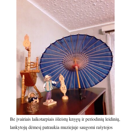
Be įvairiais laikotarpiais išleistų knygų ir periodinių leidinių,
lankytojų dėmesį patraukia muziejuje saugomi rašytojos