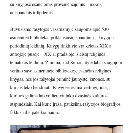
su knygose esančiomis proveniencijomis – įrašais,
antspaudais ir lipdėmis.
Buvusiame rašytojos vasarnamyje saugoma apie 530
asmeninei bibliotekai priklausiusių spaudinių – knygų ir
periodinių leidinių. Knygų rinkinyje yra keletas XIX a.
antrojoje pusėje – XX a. pradžioje išleistų religinės
tematikos leidinių. Žinoma, kad Simonaitytė labai saugojo ir
vertino savo asmeninėje bibliotekoje esančias religines
knygas, nes jos rašytojai priminė jaunystę, žmones, su
kuriais teko bendrauti. Knygose esama vertingų įrašų,
kuriuos galima laikyti lietuvininkų dvasinės kultūros
atspindžiais. Kai kurie įrašai patikslina rašytojos biografijos
faktus arba pateikia naujų.