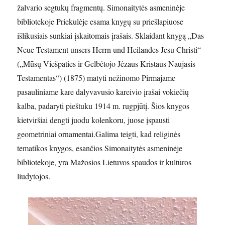
žalvario segtukų fragmentų. Simonaitytės asmeninėje
bibliotekoje Priekulėje esama knygų su priešlapiuose
išlikusiais sunkiai įskaitomais įrašais. Sklaidant knygą „Das
Neue Testament unsers Herrn und Heilandes Jesu Christi“
(„Mūsų Viešpaties ir Gelbėtojo Jėzaus Kristaus Naujasis
Testamentas“) (1875) matyti nežinomo Pirmajame
pasauliniame kare dalyvavusio kareivio įrašai vokiečių
kalba, padaryti pieštuku 1914 m. rugpjūtį. Šios knygos
kietviršiai dengti juodu kolenkoru, juose įspausti
geometriniai ornamentai.Galima teigti, kad religinės
tematikos knygos, esančios Simonaitytės asmeninėje
bibliotekoje, yra Mažosios Lietuvos spaudos ir kultūros
liudytojos.