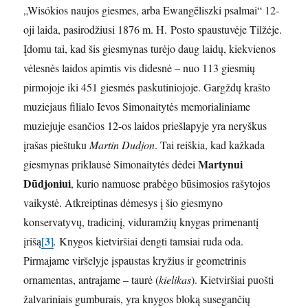
„Wisókios naujos giesmes, arba Ewangēliszki psalmai“ 12-
oji laida, pasirodžiusi 1876 m. H. Posto spaustuvėje Tilžėje.
Įdomu tai, kad šis giesmynas turėjo daug laidų, kiekvienos
vėlesnės laidos apimtis vis didesnė – nuo 113 giesmių
pirmojoje iki 451 giesmės paskutiniojoje. Gargždų krašto
muziejaus filialo Ievos Simonaitytės memorialiniame
muziejuje esančios 12-os laidos priešlapyje yra neryškus
įrašas pieštuku
Martin Dudjon
. Tai reiškia, kad kažkada
Martynui
giesmynas priklausė Simonaitytės dėdei
Dūdjoniui
, kurio namuose prabėgo būsimosios rašytojos
vaikystė. Atkreiptinas dėmesys į šio giesmyno
konservatyvų, tradicinį, viduramžių knygas primenantį
[3]
įrišą
.
Knygos kietviršiai dengti tamsiai ruda oda.
Pirmajame viršelyje įspaustas kryžius ir geometrinis
ornamentas, antrajame – taurė (
kielikas
). Kietviršiai puošti
žalvariniais gumburais, yra knygos bloką susegančių