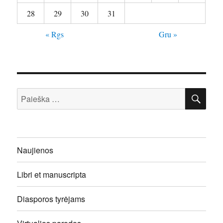
28
29
30
31
« Rgs
Gru »
IEŠ
Ieškoti:
Naujienos
Libri et manuscripta
Diasporos tyrėjams