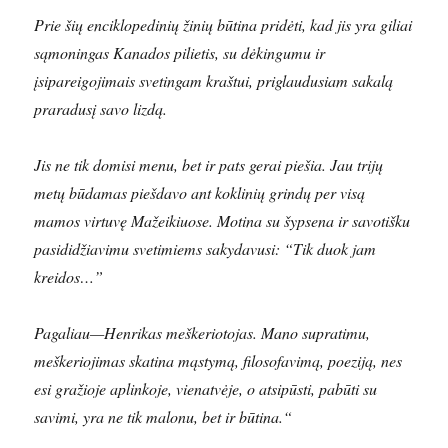
Prie šių enciklopedinių žinių būtina pridėti, kad jis yra giliai
sąmoningas Kanados pilietis, su dėkingumu ir
įsipareigojimais svetingam kraštui, priglaudusiam sakalą
praradusį savo lizdą.
Jis ne tik domisi menu, bet ir pats gerai piešia. Jau trijų
metų būdamas piešdavo ant koklinių grindų per visą
mamos virtuvę Mažeikiuose. Motina su šypsena ir savotišku
pasididžiavimu svetimiems sakydavusi: “Tik duok jam
kreidos…”
Pagaliau—Henrikas meškeriotojas. Mano supratimu,
meškeriojimas skatina mąstymą, filosofavimą, poeziją, nes
esi gražioje aplinkoje, vienatvėje, o atsipūsti, pabūti su
savimi, yra ne tik malonu, bet ir būtina.“