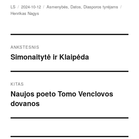
Autorius
Paskelbta
Kategorijos
Žymos
LS
2024-10-12
Asmenybės
,
Datos
,
Diasporos tyrėjams
Henrikas Nagys
Navigacija
ANKSTESNIS
tarp
Simonaitytė ir Klaipėda
Ankstesnis
įrašas:
įrašų
KITAS
Naujos poeto Tomo Venclovos
Kitas
dovanos
įrašas: