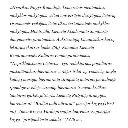
„Henrikas Nagys Kanadoje: komercinis menininkas,
mokyklos mokytojas, vėliau universiteto dėstytojas, lietuvių
visuomenės veikėjas, lietuviškos šeštadieninės mokyklos
mokytojas, Montrealio Lietuvių Akademinio Sambūrio
daugiametis pirmininkas. Aukštesniųjų Lituanistikos kursų
lektorius (kursus lankė 200), Kanados Lietuviu
Bendruomenės Kultūros Fondo pirmininkas,
“Nepriklausomos Lietuvos” vyr. redaktorius, populiarus
paskaitininkas, literatūros vertėjas iš latvių, vokiečių, anglų
kalbų į mūsąja, literatūrinių straipsnių autorius periodinėje
spaudoje ir eilėje žurnalų, literatūros ir meno kritikas,
Santaros garbės filisteris, Lietuvių Rašytojų draugijos
laureatas už “Broliai balti aitvarai” poezijos knygą (1970
m.), Vinco Krėvės Vardo premijos laureatas už poezijos
knygą “prisijaukinsiu sakalą” (1978 m.)