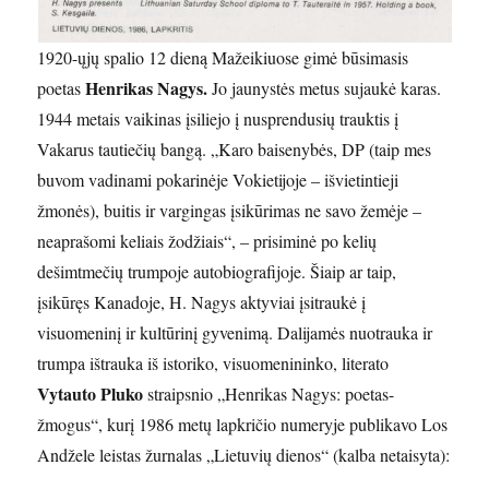
1920-ųjų spalio 12 dieną Mažeikiuose gimė būsimasis
Henrikas Nagys.
poetas
Jo jaunystės metus sujaukė karas.
1944 metais vaikinas įsiliejo į nusprendusių trauktis į
Vakarus tautiečių bangą. „Karo baisenybės, DP (taip mes
buvom vadinami pokarinėje Vokietijoje – išvietintieji
žmonės), buitis ir vargingas įsikūrimas ne savo žemėje –
neaprašomi keliais žodžiais“, – prisiminė po kelių
dešimtmečių trumpoje autobiografijoje. Šiaip ar taip,
įsikūręs Kanadoje, H. Nagys aktyviai įsitraukė į
visuomeninį ir kultūrinį gyvenimą. Dalijamės nuotrauka ir
trumpa ištrauka iš istoriko, visuomenininko, literato
Vytauto Pluko
straipsnio „Henrikas Nagys: poetas-
žmogus“, kurį 1986 metų lapkričio numeryje publikavo Los
Andžele leistas žurnalas „Lietuvių dienos“ (kalba netaisyta):