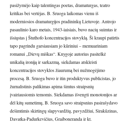
pasižymėjo kaip talentingas poetas, dramaturgas, teatro
kritikas bei vertėjas. B. Sruoga laikomas vienu iš
moderniosios dramaturgijos pradininkų Lietuvoje. Antrojo
pasaulinio karo metais, 1943-iaisiais, buvo nacių suimtas ir
išsiųstas į Štuthofo koncentracijos stovyklą. Ši kraupi patirtis
tapo pagrindu garsiausiam jo kūriniui – memuariniam
romanui „Dievų miškas“. Knygoje autorius pasitelkė
unikalią ironiją ir sarkazmą, siekdamas atskleisti
koncentracijos stovyklos žiaurumą bei nužmogėjimo
procesą. B. Sruoga buvo ir itin produktyvus publicistas, jo
žurnalistinis palikimas apima šimtus straipsnių
įvairiausiomis temomis. Siekdamas išvengti monotonijos ar
dėl kitų sumetimų, B. Sruoga savo straipsnius pasirašydavo
dešimtimis skirtingų slapyvardžių, pavyzdžiui, Sirakūzinas,
Davatka-Padurkevičius, Graiboneranda ir kt.