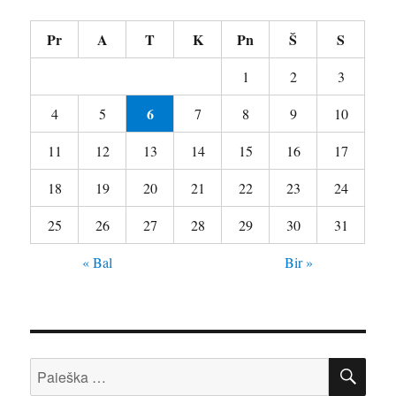
Pr
A
T
K
Pn
Š
S
1
2
3
6
4
5
7
8
9
10
11
12
13
14
15
16
17
18
19
20
21
22
23
24
25
26
27
28
29
30
31
« Bal
Bir »
IEŠ
Ieškoti: