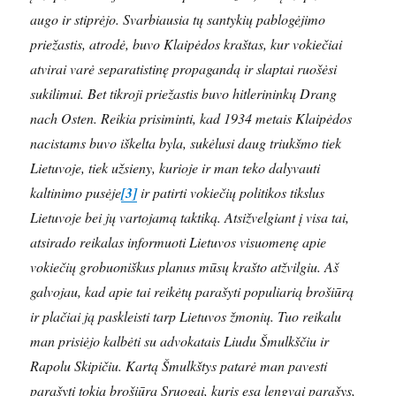
augo ir stiprėjo. Svarbiausia tų santykių pablogėjimo
priežastis, atrodė, buvo Klaipėdos kraštas, kur vokiečiai
atvirai varė separatistinę propagandą ir slaptai ruošėsi
sukilimui. Bet tikroji priežastis buvo hitlerininkų Drang
nach Osten. Reikia prisiminti, kad 1934 metais Klaipėdos
nacistams buvo iškelta byla, sukėlusi daug triukšmo tiek
Lietuvoje, tiek užsieny, kurioje ir man teko dalyvauti
kaltinimo pusėje
[3]
ir patirti vokiečių politikos tikslus
Lietuvoje bei jų vartojamą taktiką. Atsižvelgiant į visa tai,
atsirado reikalas informuoti Lietuvos visuomenę apie
vokiečių grobuoniškus planus mūsų krašto atžvilgiu. Aš
galvojau, kad apie tai reikėtų parašyti populiarią brošiūrą
ir plačiai ją paskleisti tarp Lietuvos žmonių. Tuo reikalu
man prisiėjo kalbėti su advokatais Liudu Šmulkščiu ir
Rapolu Skipičiu. Kartą Šmulkštys patarė man pavesti
parašyti tokią brošiūrą Sruogai, kuris esą lengvai parašys,