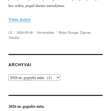
kas reikia, pagal duotus nurodymus.
„Žinomas ir nežinomas Sruoga. Iš Zigmo Toliušio 
Toliau skaityti
Autorius
Paskelbta
Kategorijos
Žymos
LS
2026-05-06
Asmenybės
Balys Sruoga
,
Zigmas
Toliušis
ARCHYVAI
Archyvai
2026 m. gegužės mėn.