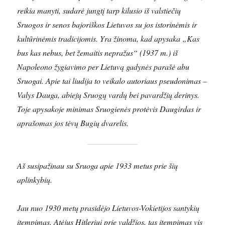
reikia manyti, sudarė jungtį tarp kilusio iš valstiečių
Sruogos ir senos bajoriškos Lietuvos su jos istorinėmis ir
kultūrinėmis tradicijomis. Yra žinoma, kad apysaka „Kas
bus kas nebus, bet žemaitis nepražus“ (1937 m.) iš
Napoleono žygiavimo per Lietuvą gadynės parašė abu
Sruogai. Apie tai liudija to veikalo autoriaus pseudonimas –
Valys Dauga, abiejų Sruogų vardų bei pavardžių derinys.
Toje apysakoje minimas Sruogienės protėvis Daugirdas ir
aprašomas jos tėvų Bugių dvarelis.
Aš susipažinau su Sruoga apie 1933 metus prie šių
aplinkybių.
Jau nuo 1930 metų prasidėjo Lietuvos-Vokietijos santykių
įtempimas. Atėjus Hitleriui prie valdžios, tas įtempimas vis