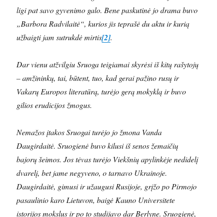
ligi pat savo gyvenimo galo. Bene paskutinė jo drama buvo
„Barbora Radvilaitė“, kurios jis teprašė du aktu ir kurią
užbaigti jam sutrukdė mirtis
[2]
.
Dar vienu atžvilgiu Sruoga teigiamai skyrėsi iš kitų rašytojų
– amžininkų, tai, būtent, tuo, kad gerai pažino rusų ir
Vakarų Europos literatūrą, turėjo gerą mokyklą ir buvo
gilios erudicijos žmogus.
Nemažos įtakos Sruogai turėjo jo žmona Vanda
Daugirdaitė. Sruogienė buvo kilusi iš senos žemaičių
bajorų šeimos. Jos tėvas turėjo Viekšnių apylinkėje nedidelį
dvarelį, bet jame negyveno, o tarnavo Ukrainoje.
Daugirdaitė, gimusi ir užaugusi Rusijoje, grįžo po Pirmojo
pasaulinio karo Lietuvon, baigė Kauno Universitete
istorijos mokslus ir po to studijavo dar Berlyne. Sruogienė,