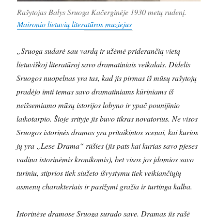
Rašytojas Balys Sruoga Kačerginėje 1930 metų rudenį.
Maironio lietuvių literatūros muziejus
„Sruoga sudarė sau vardą ir užėmė priderančią vietą
lietuviškoj literatūroj savo dramatiniais veikalais. Didelis
Sruogos nuopelnas yra tas, kad jis pirmas iš mūsų rašytojų
pradėjo imti temas savo dramatiniams kūriniams iš
neišsemiamo mūsų istorijos lobyno ir ypač pounijinio
laikotarpio. Šioje srityje jis buvo tikras novatorius. Ne visos
Sruogos istorinės dramos yra pritaikintos scenai, kai kurios
jų yra „Lese-Drama“ rūšies (jis pats kai kurias savo pjeses
vadina istorinėmis kronikomis), bet visos jos įdomios savo
turiniu, stiprios tiek siužeto išvystymu tiek veikiančiųjų
asmenų charakteriais ir pasižymi gražia ir turtinga kalba.
Istorinėse dramose Sruoga surado save. Dramas jis rašė