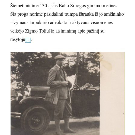
Šiemet minime 130-ąsias Balio Sruogos gimimo metines.
Šia proga norime pasidalinti trumpa ištrauka iš jo amžininko
– žymaus tarpukario advokato ir aktyvaus visuomenės
veikėjo Zigmo Toliušio atsiminimų apie pažintį su
rašytoju
[1]
.