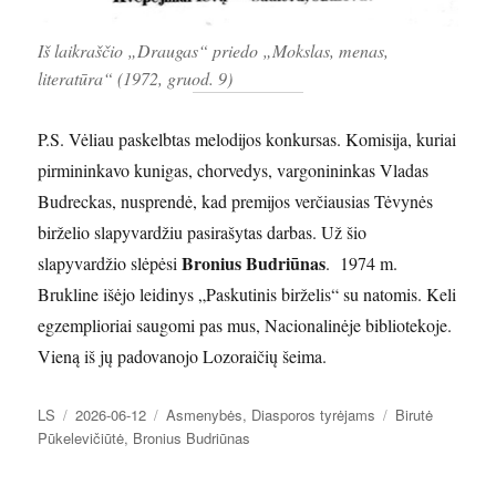
Iš laikraščio „Draugas“ priedo „Mokslas, menas,
literatūra“ (1972, gruod. 9)
P.S. Vėliau paskelbtas melodijos konkursas. Komisija, kuriai
pirmininkavo kunigas, chorvedys, vargonininkas Vladas
Budreckas, nusprendė, kad premijos verčiausias Tėvynės
birželio slapyvardžiu pasirašytas darbas. Už šio
Bronius Budriūnas
slapyvardžio slėpėsi
. 1974 m.
Brukline išėjo leidinys „Paskutinis birželis“ su natomis. Keli
egzemplioriai saugomi pas mus, Nacionalinėje bibliotekoje.
Vieną iš jų padovanojo Lozoraičių šeima.
Autorius
Paskelbta
Kategorijos
Žymos
LS
2026-06-12
Asmenybės
,
Diasporos tyrėjams
Birutė
Pūkelevičiūtė
,
Bronius Budriūnas