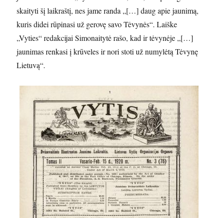
skaityti šį laikraštį, nes jame randa „[…] daug apie jaunimą,
kuris didei rūpinasi už gerovę savo Tėvynės“. Laiške
„Vyties“ redakcijai Simonaitytė rašo, kad ir tėvynėje „[…]
jaunimas renkasi į krūveles ir nori stoti už numylėtą Tėvynę
Lietuvą“.