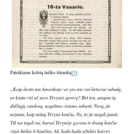
Pateikiame keletą laiško ištraukų
[3]
:
„Kaip destis ten Amerikoje: ar yra ten visi lietuviai subudę,
ar kruta visi už savo Tėvynės gerovę? Bet ten, anapus tų
didžiųjų vandenų, negalima visiems subusti. Nesą, jie
nejunta, kaip mūsų Tėvynė kenčia. Ne, to jie negali jausti.
Tik tas tegali tai, kursai Tėvynėje gyvena ir draug kenčia
visas bėdas ir kančias. Ak, kada-kada užtekės laisvės