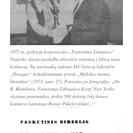
1972 m. gydytojų korporacijos „Fraternitas Lituanica“
Niujorko skyrius paskelbė eilėraščio trėmimų į Sibirą tema
konkursą. Šią nuotrauką radome JAV lietuvių laikraščio
„Draugas“ šeštadieniniame priede „Mokslas, menas,
literatūra“ (1973, saus. 27). Prierašas po fotografija: „Dr.
B. Matulionis, Fraternitas Lithuanica Korp! New Yorko
skyriaus pirmininkas, įteikia 500 dolerių čekį dainos
konkurso laimėtojai Birutei Pūkelevičiūtei…“