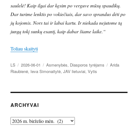
saulelė! Kaip ilgai dar kęsim po verguve mūsų spaudikų.
Dar turime lenktis po vokiečiais, dar savo sprandus dėti po
jų kojomis. Nors tai ir labai kartu. Ir niekada nejutome tą
jungą tokį sunkų esantį, kaip dabar šiame laike.“
„Ievos Simonaitytės pėdsakas JAV lietuvių spaudoj
Toliau skaityti
Autorius
Paskelbta
Kategorijos
Žymos
LS
2026-06-01
Asmenybės
,
Diasporos tyrėjams
Arida
Riaubienė
,
Ieva Simonaitytė
,
JAV lietuviai
,
Vytis
ARCHYVAI
Archyvai