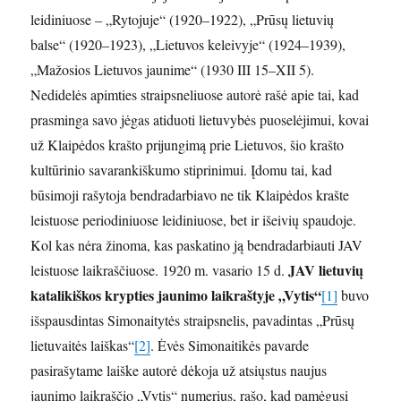
leidiniuose – „Rytojuje“ (1920–1922), „Prūsų lietuvių
balse“ (1920–1923), „Lietuvos keleivyje“ (1924–1939),
„Mažosios Lietuvos jaunime“ (1930 III 15–XII 5).
Nedidelės apimties straipsneliuose autorė rašė apie tai, kad
prasminga savo jėgas atiduoti lietuvybės puoselėjimui, kovai
už Klaipėdos krašto prijungimą prie Lietuvos, šio krašto
kultūrinio savarankiškumo stiprinimui. Įdomu tai, kad
būsimoji rašytoja bendradarbiavo ne tik Klaipėdos krašte
leistuose periodiniuose leidiniuose, bet ir išeivių spaudoje.
Kol kas nėra žinoma, kas paskatino ją bendradarbiauti JAV
JAV lietuvių
leistuose laikraščiuose. 1920 m. vasario 15 d.
katalikiškos krypties jaunimo laikraštyje „Vytis“
[1]
buvo
išspausdintas Simonaitytės straipsnelis, pavadintas „Prūsų
lietuvaitės laiškas“
[2]
. Ėvės Simonaitikės pavarde
pasirašytame laiške autorė dėkoja už atsiųstus naujus
jaunimo laikraščio „Vytis“ numerius, rašo, kad pamėgusi