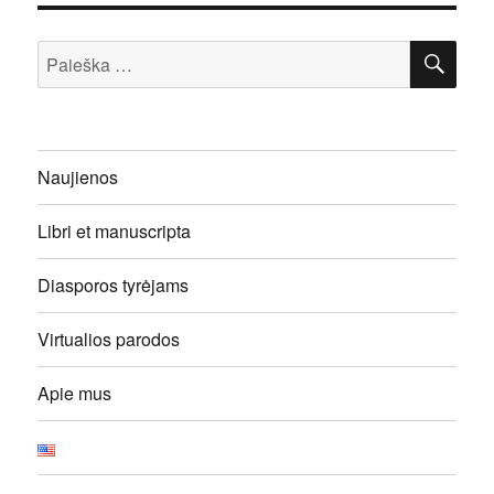
IEŠ
Ieškoti:
Naujienos
Libri et manuscripta
Diasporos tyrėjams
Virtualios parodos
Apie mus