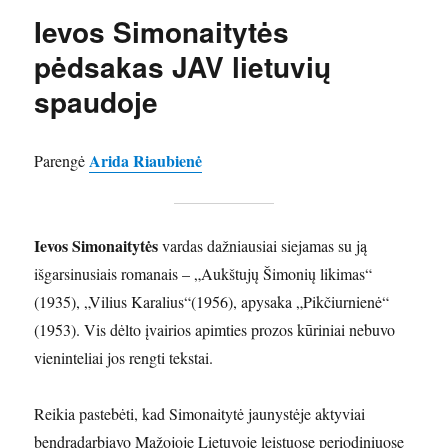
Ievos Simonaitytės
pėdsakas JAV lietuvių
spaudoje
Arida Riaubienė
Parengė
Ievos Simonaitytės
vardas dažniausiai siejamas su ją
išgarsinusiais romanais – „Aukštujų Šimonių likimas“
(1935), „Vilius Karalius“(1956), apysaka „Pikčiurnienė“
(1953). Vis dėlto įvairios apimties prozos kūriniai nebuvo
vieninteliai jos rengti tekstai.
Reikia pastebėti, kad Simonaitytė jaunystėje aktyviai
bendradarbiavo Mažojoje Lietuvoje leistuose periodiniuose