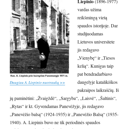
Liepinio
(1896-1977)
vardas užima
reikšmingą vietą
spaudos istorijoje. Dar
studijuodamas
Lietuvos universitete
jis redagavo
„Vienybę“ ir „Tiesos
kelią“. Kunigas taip
pat bendradarbiavo
daugelyje katalikiškos
Daugiau A. Liepinio nuotraukų >>
pakraipos laikraščių. Iš
jų paminėtini: „Žvaigždė“, „Sargyba“, „Laisvė“, „Šaltinis“,
„Rytas“ ir kt. Gyvendamas Panevėžyje, jis redagavo
„Panevėžio balsą“ (1924-1935) ir „Panevėžio Balsą“ (1935-
1940). A. Liepinis buvo ne tik periodinės spaudos