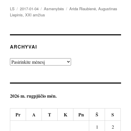
Autorius
Paskelbta
Kategorijos
Žymos
LS
2017-01-04
Asmenybės
Arida Riaubienė
,
Augustinas
Liepinis
,
XXI amžius
ARCHYVAI
Archyvai
2026 m. rugpjūčio mėn.
Pr
A
T
K
Pn
Š
S
1
2