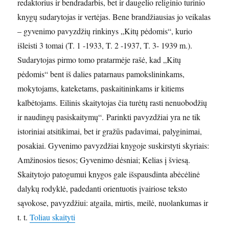
redaktorius ir bendradarbis, bet ir daugelio religinio turinio
knygų sudarytojas ir vertėjas. Bene brandžiausias jo veikalas
– gyvenimo pavyzdžių rinkinys „Kitų pėdomis“, kurio
išleisti 3 tomai (T. 1 -1933, T. 2 -1937, T. 3- 1939 m.).
Sudarytojas pirmo tomo pratarmėje rašė, kad „Kitų
pėdomis“ bent iš dalies patarnaus pamokslininkams,
mokytojams, kateketams, paskaitininkams ir kitiems
kalbėtojams. Eilinis skaitytojas čia turėtų rasti nenuobodžių
ir naudingų pasiskaitymų“. Parinkti pavyzdžiai yra ne tik
istoriniai atsitikimai, bet ir gražūs padavimai, palyginimai,
posakiai. Gyvenimo pavyzdžiai knygoje suskirstyti skyriais:
Amžinosios tiesos; Gyvenimo dėsniai; Kelias į šviesą.
Skaitytojo patogumui knygos gale išspausdinta abėcėlinė
dalykų rodyklė, padedanti orientuotis įvairiose teksto
sąvokose, pavyzdžiui: atgaila, mirtis, meilė, nuolankumas ir
„Kunigas, rašytojas, vertėjas”
t. t.
Toliau skaityti