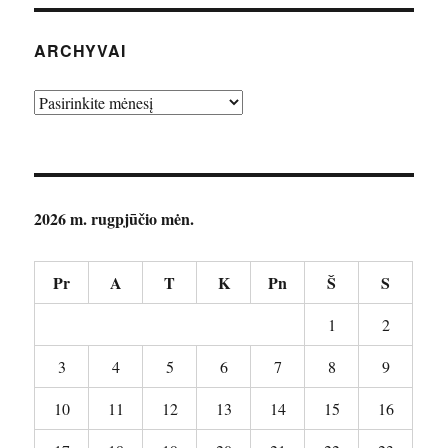
ARCHYVAI
Archyvai
2026 m. rugpjūčio mėn.
Pr
A
T
K
Pn
Š
S
1
2
3
4
5
6
7
8
9
10
11
12
13
14
15
16