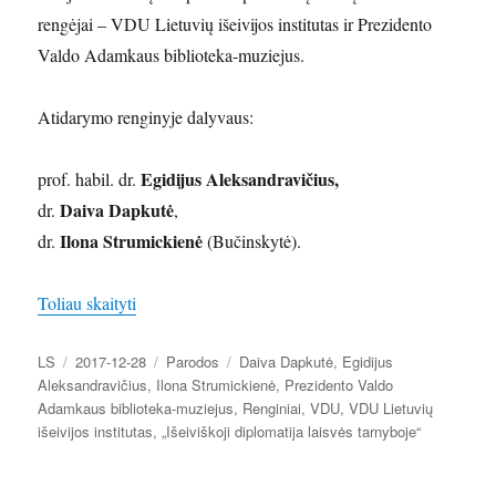
rengėjai – VDU Lietuvių išeivijos institutas ir Prezidento
Valdo Adamkaus biblioteka-muziejus.
Atidarymo renginyje dalyvaus:
Egidijus Aleksandravičius,
prof. habil. dr.
Daiva Dapkutė
dr.
,
Ilona Strumickienė
dr.
(Bučinskytė).
„Sausio 9 d.: parodos „Išeiviškoji diplomatija laisv
Toliau skaityti
Autorius
Paskelbta
Kategorijos
Žymos
LS
2017-12-28
Parodos
Daiva Dapkutė
,
Egidijus
Aleksandravičius
,
Ilona Strumickienė
,
Prezidento Valdo
Adamkaus biblioteka-muziejus
,
Renginiai
,
VDU
,
VDU Lietuvių
išeivijos institutas
,
„Išeiviškoji diplomatija laisvės tarnyboje“