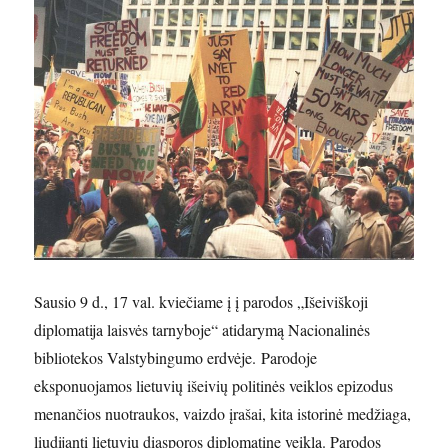
Sausio 9 d., 17 val. kviečiame į į parodos „Išeiviškoji
diplomatija laisvės tarnyboje“ atidarymą Nacionalinės
bibliotekos Valstybingumo erdvėje. Parodoje
eksponuojamos lietuvių išeivių politinės veiklos epizodus
menančios nuotraukos, vaizdo įrašai, kita istorinė medžiaga,
liudijanti lietuvių diasporos diplomatinę veiklą. Parodos