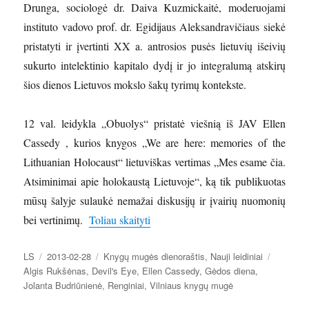
Drunga, sociologė dr. Daiva Kuzmickaitė, moderuojami
instituto vadovo prof. dr. Egidijaus Aleksandravičiaus siekė
pristatyti ir įvertinti XX a. antrosios pusės lietuvių išeivių
sukurto intelektinio kapitalo dydį ir jo integralumą atskirų
šios dienos Lietuvos mokslo šakų tyrimų kontekste.
12 val. leidykla „Obuolys“ pristatė viešnią iš JAV Ellen
Cassedy , kurios knygos „We are here: memories of the
Lithuanian Holocaust“ lietuviškas vertimas „Mes esame čia.
Atsiminimai apie holokaustą Lietuvoje“, ką tik publikuotas
mūsų šalyje sulaukė nemažai diskusijų ir įvairių nuomonių
„Knygų mugės dienoraštis. Paskutinio
bei vertinimų.
Toliau skaityti
Autorius
Paskelbta
Kategorijos
Žymos
LS
2013-02-28
Knygų mugės dienoraštis
,
Nauji leidiniai
Algis Rukšėnas
,
Devil's Eye
,
Ellen Cassedy
,
Gėdos diena
,
Jolanta Budriūnienė
,
Renginiai
,
Vilniaus knygų mugė