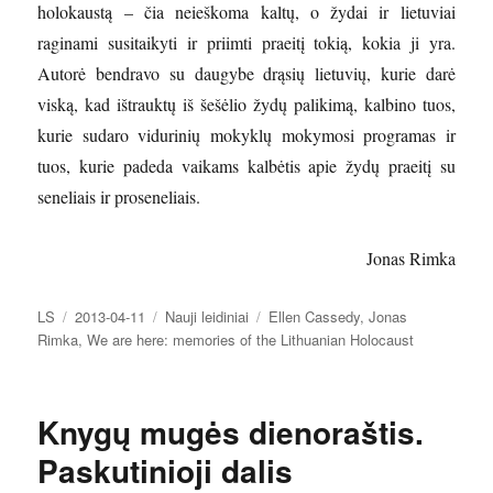
holokaustą – čia neieškoma kaltų, o žydai ir lietuviai
raginami susitaikyti ir priimti praeitį tokią, kokia ji yra.
Autorė bendravo su daugybe drąsių lietuvių, kurie darė
viską, kad ištrauktų iš šešėlio žydų palikimą, kalbino tuos,
kurie sudaro vidurinių mokyklų mokymosi programas ir
tuos, kurie padeda vaikams kalbėtis apie žydų praeitį su
seneliais ir proseneliais.
Jonas Rimka
Autorius
Paskelbta
Kategorijos
Žymos
LS
2013-04-11
Nauji leidiniai
Ellen Cassedy
,
Jonas
Rimka
,
We are here: memories of the Lithuanian Holocaust
Knygų mugės dienoraštis.
Paskutinioji dalis