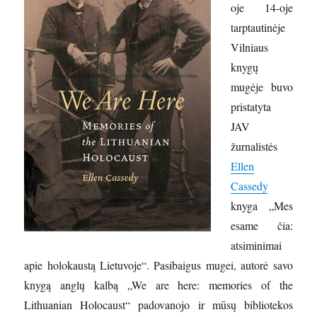
oje 14-oje
tarptautinėje
Vilniaus
knygų
mugėje buvo
pristatyta
JAV
žurnalistės
Ellen
Cassedy
knyga „Mes
esame čia:
atsiminimai
apie holokaustą Lietuvoje“. Pasibaigus mugei, autorė savo
knygą anglų kalbą „We are here: memories of the
Lithuanian Holocaust“ padovanojo ir mūsų bibliotekos