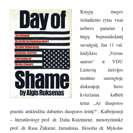
Knygų mugės
šeštadienio rytas visai
nebuvo panašus į
tingų beprasidedantį
savaitgalį. Jau 11 val.
leidyklos „Versus
aureus“ ir VDU
Lietuvių išeivijos
instituto surengtoje
diskusijoje buvo
kviečiama kalbėti
tema „Ar diasporos
praeitis atskleidžia dabarties diasporos lemtį?“. Kalbėjusieji
– literatūrologė prof. dr. Dalia Kuizinienė, menotyrininkė
prof. dr. Rasa Žukienė, žurnalistas, filosofas dr. Mykolas