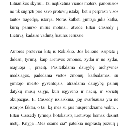
Lituanikos skyriui. Tai neįtikėtina vienos moters, panorusios
ne tik sugrįžti prie savo protėvių ištakų, bet ir perprasti visos
tautos tragediją, istorija. Noras kalbėti gimtąja jidiš kalba,
kurią pamiršo mirus motinai, atvedė Ellen Cassedy į
Lietuvą, kadaise vadintą Šiaurės Jeruzale.
Autorės protėviai kilę iš Rokiškio. Jos kelionė išsiplėtė į
didesnį tyrimą, kaip Lietuvos žmonės, žydai ir ne žydai,
reaguoja į praeitį. Pasitelkdama daugybę archyvinės
medžiagos, padedama vietos žmonių, kalbėdamasi su
gimtojo miesto gyventojais, atrasdama daugybę painių
dalykų mūsų šalyje, kuri išgyveno ir nacių, ir sovietų
okupacijas, E. Cassedy išsiaiškina, jog svarbiausia yra ne
istorijos faktai, o tai, ką mes su jais nusprendžiame veikti…
Ellen Cassedy tyrinėja holokaustą Lietuvoje bemaž dešimt
metų. Knyga „Mes esame čia“ pateikia neįprastą požiūrį į