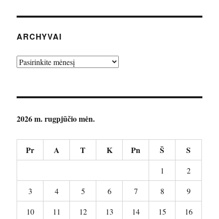
ARCHYVAI
Archyvai
2026 m. rugpjūčio mėn.
Pr
A
T
K
Pn
Š
S
1
2
3
4
5
6
7
8
9
10
11
12
13
14
15
16