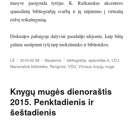
masyve pasigenda tyrėjas. K. Raškauskas akcentavo
spausdintų bibliografijų svarbą ir jų talpinimo į virtualią
erdvę reikalingumą.
Diskusijos pabaigoje dalyviai pasidalijo idėjomis, kaip būtų
galima sustiprinti ryšį tarp mokslininko ir bibliotekos.
Autorius
Paskelbta
Kategorijos
Žymos
LS
2016-02-29
Naujienos
bibliografija
,
epaveldas.lt
,
LEU
,
Nacionalinė biblioteka
,
Renginiai
,
VDU
,
Vilniaus knygų mugė
Knygų mugės dienoraštis
2015. Penktadienis ir
šeštadienis