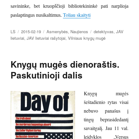
savininke, bet kruopščioji bibliotekininkė pati narplioja
„Detektyvė Žukas ir bibl
Toliau skaityti
paslaptingus nusikaltimus.
Autorius
Paskelbta
Kategorijos
Žymos
LS
2015-02-19
Asmenybės
,
Naujienos
detektyvas
,
JAV
lietuviai
,
JAV lietuviai rašytojai
,
Vilniaus knygų mugė
Knygų mugės dienoraštis.
Paskutinioji dalis
Knygų mugės
šeštadienio rytas visai
nebuvo panašus į
tingų beprasidedantį
savaitgalį. Jau 11 val.
leidyklos „Versus