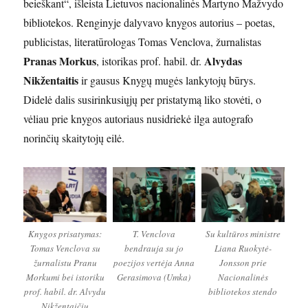
beieškant“, išleista Lietuvos nacionalinės Martyno Mažvydo
bibliotekos. Renginyje dalyvavo knygos autorius – poetas,
publicistas, literatūrologas Tomas Venclova, žurnalistas
Pranas Morkus
Alvydas
, istorikas prof. habil. dr.
Nikžentaitis
ir gausus Knygų mugės lankytojų būrys.
Didelė dalis susirinkusiųjų per pristatymą liko stovėti, o
vėliau prie knygos autoriaus nusidriekė ilga autografo
norinčių skaitytojų eilė.
Knygos prisatymas:
T. Venclova
Su kultūros ministre
Tomas Venclova su
bendrauja su jo
Liana Ruokytė-
žurnalistu Pranu
poezijos vertėja Anna
Jonsson prie
Morkumi bei istoriku
Gerasimova (Umka)
Nacionalinės
prof. habil. dr. Alvydu
bibliotekos stendo
Nikžentaičiu