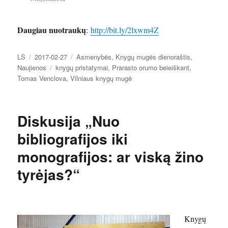
Daugiau nuotraukų
:
http://bit.ly/2lxwm4Z
Autorius
Paskelbta
Kategorijos
LS
2017-02-27
Asmenybės
,
Knygų mugės dienoraštis
,
Žymos
Naujienos
knygų pristatymai
,
Prarasto orumo beieiškant
,
Tomas Venclova
,
Vilniaus knygų mugė
Diskusija „Nuo
bibliografijos iki
monografijos: ar viską žino
tyrėjas?“
Knygų