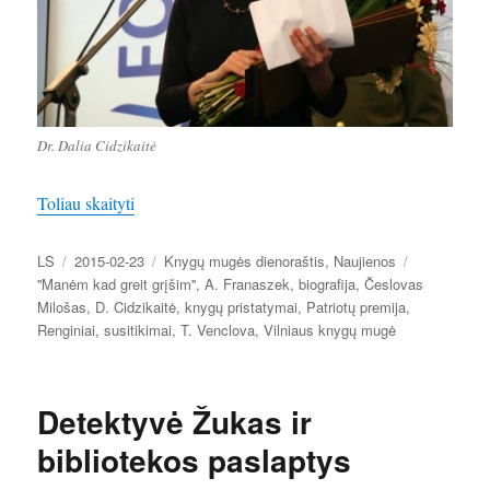
Dr. Dalia Cidzikaitė
„Knygų mugės dienoraštis 2015. Penktadienis ir šeš
Toliau skaityti
Autorius
Paskelbta
Kategorijos
LS
2015-02-23
Knygų mugės dienoraštis
,
Naujienos
Žymos
''Manėm kad greit grįšim''
,
A. Franaszek
,
biografija
,
Česlovas
Milošas
,
D. Cidzikaitė
,
knygų pristatymai
,
Patriotų premija
,
Renginiai
,
susitikimai
,
T. Venclova
,
Vilniaus knygų mugė
Detektyvė Žukas ir
bibliotekos paslaptys