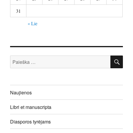
31
« Lie
IEŠ
Ieškoti:
Naujienos
Libri et manuscripta
Diasporos tyrėjams