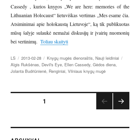
Cassedy , kurios knygos „We are here: memories of the
Lithuanian Holocaust“ lietuviškas vertimas „Mes esame čia.
Atsiminimai apie holokaustą Lietuvoje“, ką tik publikuotas
mūsų šalyje sulaukė nemažai diskusijų ir įvairių nuomonių
„Knygų mugės dienoraštis. Paskutinio
bei vertinimų.
Toliau skaityti
Autorius
Paskelbta
Kategorijos
Žymos
LS
2013-02-28
Knygų mugės dienoraštis
,
Nauji leidiniai
Algis Rukšėnas
,
Devil's Eye
,
Ellen Cassedy
,
Gėdos diena
,
Jolanta Budriūnienė
,
Renginiai
,
Vilniaus knygų mugė
Įrašų
PUSLAPIS
1
TOLE
puslapiavimas
SNIS
PUSL
APIS