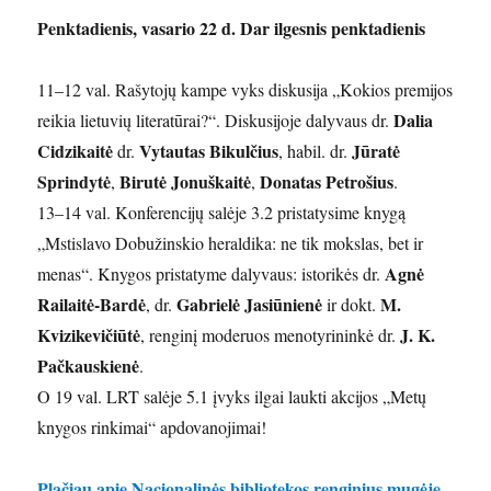
Penktadienis, vasario 22 d. Dar ilgesnis penktadienis
11–12 val. Rašytojų kampe vyks diskusija „Kokios premijos
Dalia
reikia lietuvių literatūrai?“. Diskusijoje dalyvaus dr.
Cidzikaitė
Vytautas Bikulčius
Jūratė
dr.
, habil. dr.
Sprindytė
Birutė Jonuškaitė
Donatas Petrošius
,
,
.
13–14 val. Konferencijų salėje 3.2 pristatysime knygą
„Mstislavo Dobužinskio heraldika: ne tik mokslas, bet ir
Agnė
menas“. Knygos pristatyme dalyvaus: istorikės dr.
Railaitė-Bardė
Gabrielė Jasiūnienė
M.
, dr.
ir dokt.
Kvizikevičiūtė
J. K.
, renginį moderuos menotyrininkė dr.
Pačkauskienė
.
O 19 val. LRT salėje 5.1 įvyks ilgai laukti akcijos „Metų
knygos rinkimai“ apdovanojimai!
Plačiau apie Nacionalinės bibliotekos renginius mugėje