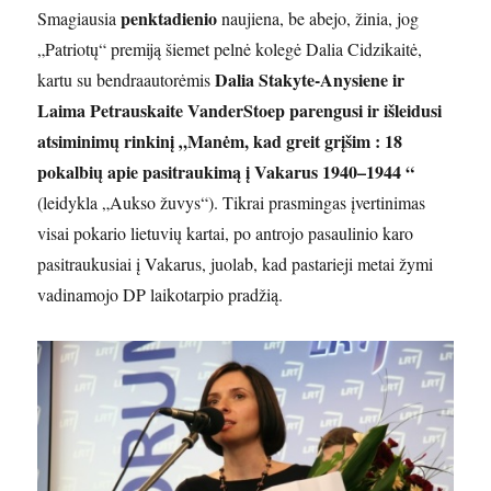
penktadienio
Smagiausia
naujiena, be abejo, žinia, jog
„Patriotų“ premiją šiemet pelnė kolegė Dalia Cidzikaitė,
Dalia Stakyte-Anysiene ir
kartu su bendraautorėmis
Laima Petrauskaite VanderStoep parengusi ir išleidusi
atsiminimų rinkinį
„Manėm, kad greit grįšim : 18
pokalbių apie pasitraukimą į Vakarus 1940–1944 “
(leidykla „Aukso žuvys“). Tikrai prasmingas įvertinimas
visai pokario lietuvių kartai, po antrojo pasaulinio karo
pasitraukusiai į Vakarus, juolab, kad pastarieji metai žymi
vadinamojo DP laikotarpio pradžią.