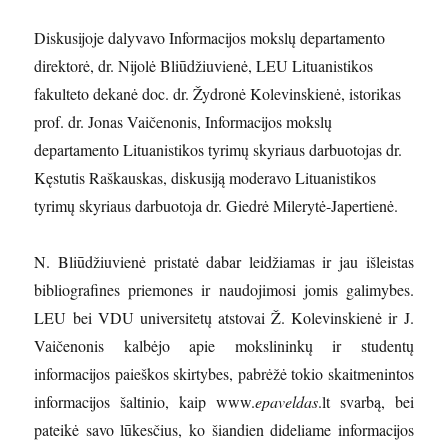
Diskusijoje dalyvavo Informacijos mokslų departamento
direktorė, dr. Nijolė Bliūdžiuvienė, LEU Lituanistikos
fakulteto dekanė doc. dr. Žydronė Kolevinskienė, istorikas
prof. dr. Jonas Vaičenonis, Informacijos mokslų
departamento Lituanistikos tyrimų skyriaus darbuotojas dr.
Kęstutis Raškauskas, diskusiją moderavo Lituanistikos
tyrimų skyriaus darbuotoja dr. Giedrė Milerytė-Japertienė.
N. Bliūdžiuvienė pristatė dabar leidžiamas ir jau išleistas
bibliografines priemones ir naudojimosi jomis galimybes.
LEU bei VDU universitetų atstovai Ž. Kolevinskienė ir J.
Vaičenonis kalbėjo apie mokslininkų ir studentų
informacijos paieškos skirtybes, pabrėžė tokio skaitmenintos
informacijos šaltinio, kaip www.
epaveldas
.lt svarbą, bei
pateikė savo lūkesčius, ko šiandien dideliame informacijos