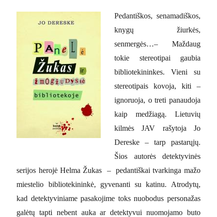
Pedantiškos, senamadiškos,
knygų žiurkės,
senmergės…–
Maždaug
tokie stereotipai gaubia
bibliotekininkes. Vieni su
stereotipais kovoja, kiti –
ignoruoja, o treti panaudoja
kaip medžiagą. Lietuvių
kilmės JAV rašytoja Jo
Dereske – tarp pastarųjų.
Šios autorės detektyvinės
serijos herojė Helma Žukas
–
pedantiškai tvarkinga mažo
miestelio bibliotekininkė, gyvenanti su katinu. Atrodytų,
kad detektyviniame pasakojime toks nuobodus personažas
galėtų tapti nebent auka ar detektyvui nuomojamo buto