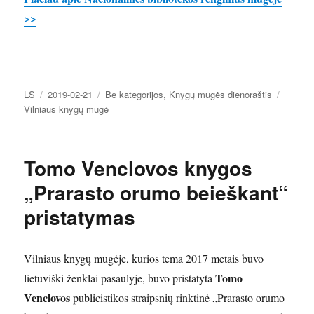
>>
Autorius
Paskelbta
Kategorijos
Žymos
LS
2019-02-21
Be kategorijos
,
Knygų mugės dienoraštis
Vilniaus knygų mugė
Tomo Venclovos knygos
„Prarasto orumo beieškant“
pristatymas
Vilniaus knygų mugėje, kurios tema 2017 metais buvo
Tomo
lietuviški ženklai pasaulyje, buvo pristatyta
Venclovos
publicistikos straipsnių rinktinė „Prarasto orumo