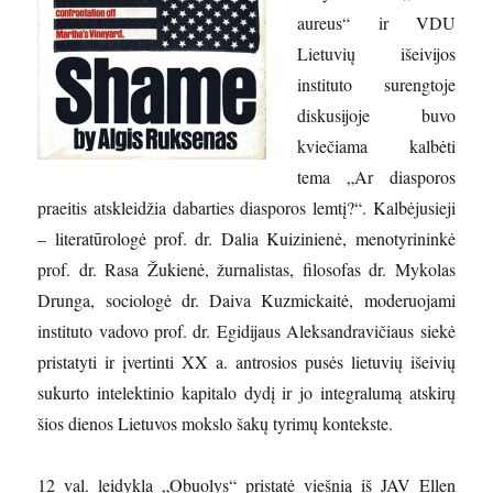
aureus“ ir VDU
Lietuvių išeivijos
instituto surengtoje
diskusijoje buvo
kviečiama kalbėti
tema „Ar diasporos
praeitis atskleidžia dabarties diasporos lemtį?“. Kalbėjusieji
– literatūrologė prof. dr. Dalia Kuizinienė, menotyrininkė
prof. dr. Rasa Žukienė, žurnalistas, filosofas dr. Mykolas
Drunga, sociologė dr. Daiva Kuzmickaitė, moderuojami
instituto vadovo prof. dr. Egidijaus Aleksandravičiaus siekė
pristatyti ir įvertinti XX a. antrosios pusės lietuvių išeivių
sukurto intelektinio kapitalo dydį ir jo integralumą atskirų
šios dienos Lietuvos mokslo šakų tyrimų kontekste.
12 val. leidykla „Obuolys“ pristatė viešnią iš JAV Ellen