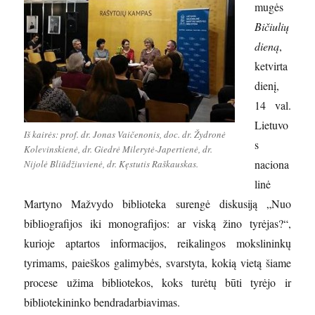
mugės
Bičiulių
dieną
,
ketvirta
dienį,
14 val.
Lietuvo
Iš kairės: prof. dr. Jonas Vaičenonis, doc. dr. Žydronė
s
Kolevinskienė, dr. Giedrė Milerytė-Japertienė, dr.
naciona
Nijolė Bliūdžiuvienė, dr. Kęstutis Raškauskas.
linė
Martyno Mažvydo biblioteka surengė diskusiją „Nuo
bibliografijos iki monografijos: ar viską žino tyrėjas?“,
kurioje aptartos informacijos, reikalingos mokslininkų
tyrimams, paieškos galimybės, svarstyta, kokią vietą šiame
procese užima bibliotekos, koks turėtų būti tyrėjo ir
bibliotekininko bendradarbiavimas.