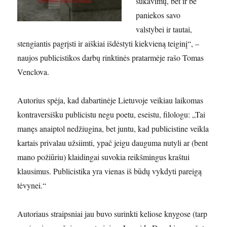
šūkavimų, bet ir be
paniekos savo
valstybei ir tautai,
stengiantis pagrįsti ir aiškiai išdėstyti kiekvieną teiginį“, –
naujos publicistikos darbų rinktinės pratarmėje rašo Tomas
Venclova.
Autorius spėja, kad dabartinėje Lietuvoje veikiau laikomas
kontraversišku publicistu negu poetu, eseistu, filologu: „Tai
manęs anaiptol nedžiugina, bet juntu, kad publicistine veikla
kartais privalau užsiimti, ypač jeigu dauguma nutyli ar (bent
mano požiūriu) klaidingai suvokia reikšmingus kraštui
klausimus. Publicistika yra vienas iš būdų vykdyti pareigą
tėvynei.“
Autoriaus straipsniai jau buvo surinkti keliose knygose (tarp