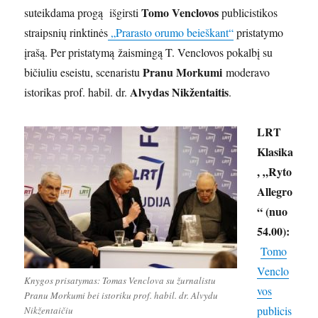
Tomo Venclovos
suteikdama progą išgirsti
publicistikos
straipsnių rinktinės
„Prarasto orumo beieškant“
pristatymo
įrašą. Per pristatymą žaismingą T. Venclovos pokalbį su
Pranu Morkumi
bičiuliu eseistu, scenaristu
moderavo
Alvydas Nikžentaitis
istorikas prof. habil. dr.
.
LRT
Klasika
, „Ryto
Allegro
“ (nuo
54.00):
Tomo
Venclo
Knygos prisatymas: Tomas Venclova su žurnalistu
vos
Pranu Morkumi bei istoriku prof. habil. dr. Alvydu
publicis
Nikžentaičiu