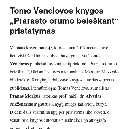
Tomo Venclovos knygos
„Prarasto orumo beieškant“
pristatymas
Vilniaus knygų mugėje, kurios tema 2017 metais buvo
Tomo
lietuviški ženklai pasaulyje, buvo pristatyta
Venclovos
publicistikos straipsnių rinktinė „Prarasto orumo
beieškant“, išleista Lietuvos nacionalinės Martyno Mažvydo
bibliotekos. Renginyje dalyvavo knygos autorius – poetas,
publicistas, literatūrologas Tomas Venclova, žurnalistas
Pranas Morkus
Alvydas
, istorikas prof. habil. dr.
Nikžentaitis
ir gausus Knygų mugės lankytojų būrys.
Didelė dalis susirinkusiųjų per pristatymą liko stovėti, o
vėliau prie knygos autoriaus nusidriekė ilga autografo
norinčių skaitytojų eilė.