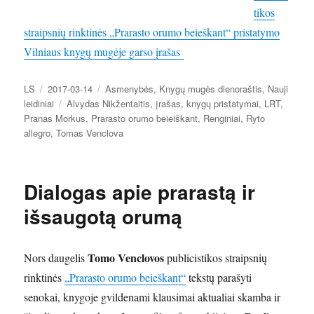
tikos
straipsnių rinktinės „Prarasto orumo beieškant“ pristatymo
Vilniaus knygų mugėje garso įrašas
Autorius
Paskelbta
Kategorijos
LS
2017-03-14
Asmenybės
,
Knygų mugės dienoraštis
,
Nauji
Žymos
leidiniai
Alvydas Nikžentaitis
,
įrašas
,
knygų pristatymai
,
LRT
,
Pranas Morkus
,
Prarasto orumo beieiškant
,
Renginiai
,
Ryto
allegro
,
Tomas Venclova
Dialogas apie prarastą ir
išsaugotą orumą
Tomo Venclovos
Nors daugelis
publicistikos straipsnių
rinktinės
„Prarasto orumo beieškant“
tekstų parašyti
senokai, knygoje gvildenami klausimai aktualiai skamba ir