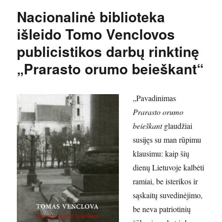
Nacionalinė biblioteka
išleido Tomo Venclovos
publicistikos darbų rinktinę
„Prarasto orumo beieškant“
„Pavadinimas
Prarasto orumo
beieškant
glaudžiai
susijęs su man rūpimu
klausimu: kaip šių
dienų Lietuvoje kalbėti
ramiai, be isterikos ir
sąskaitų suvedinėjimo,
be neva patriotinių