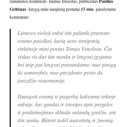
Paulius
šiandienos kontekste. Jaunas filosofas, publicistas
Gritėnas
knygą mini naujienų portalui
15 min.
parašytame
komentare:
Lietuvos viešoji erdvė itin palanki prarasto
orumo paieškai, kurią savo straipsnių
rinktinėje mini poetas Tomas Venclova. Čia
viskas vis dar itin menka ir lengvai įgyjama
bei taip pat lengvai prarandama: nuo pinigų
iki asmenybės, nuo prezidento posto iki
įvaizdžio visuomenėje.
Išsaugoti orumą ir pagarbą laikysena tokioje
erdvėje, kur gandai ir istorijos apie pergales
ir pralaimėjimus sklinda valandų greičiu, yra
itin sunku. Būtent todėl autoritetų ir žmonių,