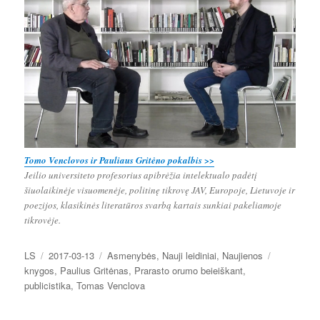
Tomo Venclovos ir Pauliaus Gritėno pokalbis >>
Jeilio universiteto profesorius apibrėžia intelektualo padėtį
šiuolaikinėje visuomenėje, politinę tikrovę JAV, Europoje, Lietuvoje ir
poezijos, klasikinės literatūros svarbą kartais sunkiai pakeliamoje
tikrovėje.
Autorius
Paskelbta
Kategorijos
Žymos
LS
2017-03-13
Asmenybės
,
Nauji leidiniai
,
Naujienos
knygos
,
Paulius Gritėnas
,
Prarasto orumo beieiškant
,
publicistika
,
Tomas Venclova