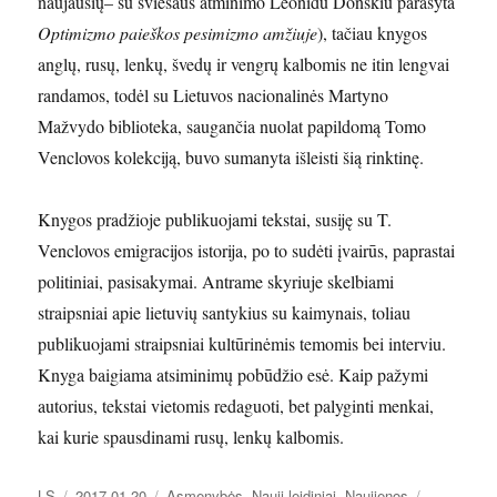
naujausių– su šviesaus atminimo Leonidu Donskiu parašyta
Optimizmo paieškos pesimizmo amžiuje
), tačiau knygos
anglų, rusų, lenkų, švedų ir vengrų kalbomis ne itin lengvai
randamos, todėl su Lietuvos nacionalinės Martyno
Mažvydo biblioteka, saugančia nuolat papildomą Tomo
Venclovos kolekciją, buvo sumanyta išleisti šią rinktinę.
Knygos pradžioje publikuojami tekstai, susiję su T.
Venclovos emigracijos istorija, po to sudėti įvairūs, paprastai
politiniai, pasisakymai. Antrame skyriuje skelbiami
straipsniai apie lietuvių santykius su kaimynais, toliau
publikuojami straipsniai kultūrinėmis temomis bei interviu.
Knyga baigiama atsiminimų pobūdžio esė. Kaip pažymi
autorius, tekstai vietomis redaguoti, bet palyginti menkai,
kai kurie spausdinami rusų, lenkų kalbomis.
Autorius
Paskelbta
Kategorijos
Žymos
LS
2017-01-20
Asmenybės
,
Nauji leidiniai
,
Naujienos