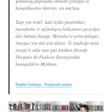
gebančių paprastai išreikšti įžvalgas iš
komplikuotos tikrovės, vis mažiau.
Taip yra todėl, kad rizika pasirinkus
moralumo ir sąžiningos laikysenos pozicijas
dar labiau išauga. Moralus ir principingas
žmogus yra itin arti idioto. Ši tradicija nėra
nauja ir seka nuo pat Antikos filosofo
Diogeno iki Fiodoro Dostojevskio
kunigaikščio Myškino.
Paulius Gritėnas : Neprarasti orumo