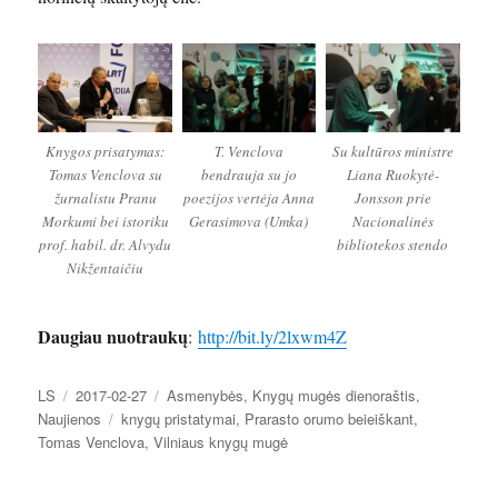
Knygos prisatymas:
T. Venclova
Su kultūros ministre
Tomas Venclova su
bendrauja su jo
Liana Ruokytė-
žurnalistu Pranu
poezijos vertėja Anna
Jonsson prie
Morkumi bei istoriku
Gerasimova (Umka)
Nacionalinės
prof. habil. dr. Alvydu
bibliotekos stendo
Nikžentaičiu
Daugiau nuotraukų
:
http://bit.ly/2lxwm4Z
Autorius
Paskelbta
Kategorijos
LS
2017-02-27
Asmenybės
,
Knygų mugės dienoraštis
,
Žymos
Naujienos
knygų pristatymai
,
Prarasto orumo beieiškant
,
Tomas Venclova
,
Vilniaus knygų mugė