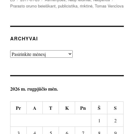
Prarasto orumo beieiškant
,
publicistika
,
rinktinė
,
Tomas Venclova
ARCHYVAI
Archyvai
2026 m. rugpjūčio mėn.
Pr
A
T
K
Pn
Š
S
1
2
3
4
5
6
7
8
9