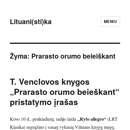
Lituani(sti)ka
MENIU
Žyma:
Prarasto orumo beieiškant
T. Venclovos knygos
„Prarasto orumo beieškant“
pristatymo įrašas
„Ryto allegro“
Kovo 10 d., penktadienį, radijo laida
(LRT
Klasika) sugrąžino į vasarį vykusią Vilniaus knygų mugę,