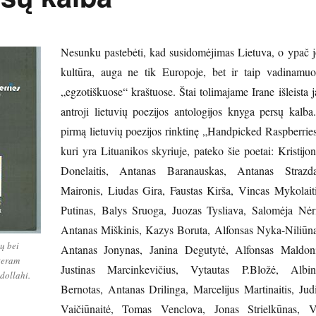
Nesunku pastebėti, kad susidomėjimas Lietuva, o ypač j
kultūra, auga ne tik Europoje, bet ir taip vadinamuo
„egzotiškuose“ kraštuose. Štai tolimajame Irane išleista 
antroji lietuvių poezijos antologijos knyga persų kalba.
pirmą lietuvių poezijos rinktinę „Handpicked Raspberries
kuri yra Lituanikos skyriuje, pateko šie poetai: Kristijo
Donelaitis, Antanas Baranauskas, Antanas Strazda
Maironis, Liudas Gira, Faustas Kirša, Vincas Mykolaiti
Putinas, Balys Sruoga, Juozas Tysliava, Salomėja Nėri
Antanas Miškinis, Kazys Boruta, Alfonsas Nyka-Niliūna
lų bei
Antanas Jonynas, Janina Degutytė, Alfonsas Maldoni
teram
Justinas Marcinkevičius, Vytautas P.Bložė, Albin
dollahi.
Bernotas, Antanas Drilinga, Marcelijus Martinaitis, Judi
Vaičiūnaitė, Tomas Venclova, Jonas Strielkūnas, V