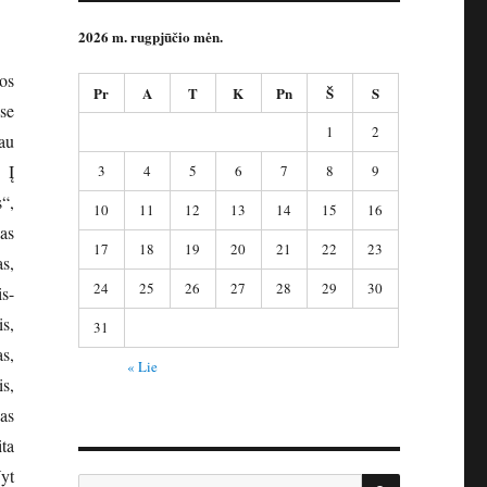
2026 m. rugpjūčio mėn.
os
Pr
A
T
K
Pn
Š
S
se
1
2
jau
 Į
3
4
5
6
7
8
9
“,
10
11
12
13
14
15
16
nas
17
18
19
20
21
22
23
s,
24
25
26
27
28
29
30
s-
s,
31
s,
« Lie
s,
as
ta
yt
IEŠKOTI
Ieškoti: