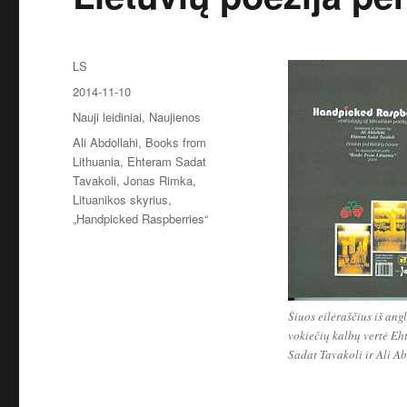
Autorius
LS
Paskelbta
2014-11-10
Kategorijos
Nauji leidiniai
,
Naujienos
Žymos
Ali Abdollahi
,
Books from
Lithuania
,
Ehteram Sadat
Tavakoli
,
Jonas Rimka
,
Lituanikos skyrius
,
„Handpicked Raspberries“
Šiuos eilėraščius iš ang
vokiečių kalbų vertė Eh
Sadat Tavakoli ir Ali Ab