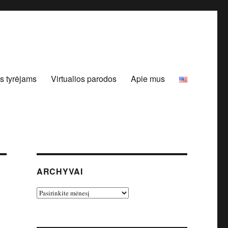
s tyrėjams
Virtualios parodos
Apie mus
ARCHYVAI
Archyvai