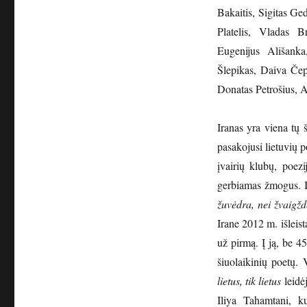
Bakaitis, Sigitas Ge
Platelis, Vladas 
Eugenijus Ališanka
Šlepikas, Daiva Čep
Donatas Petrošius, 
Iranas yra viena tų 
pasakojusi lietuvių p
įvairių klubų, poezi
gerbiamas žmogus. I
žuvėdra, nei žvaigždė
Irane 2012 m. išleist
už pirmą. Į ją, be 45
šiuolaikinių poetų.
lietus, tik lietus
leidėj
Iliya Tahamtani, ku