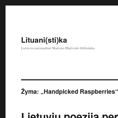
Lituani(sti)ka
Lietuvos nacionalinė Martyno Mažvydo biblioteka
Žyma:
„Handpicked Raspberries
Lietuvių poezija pe