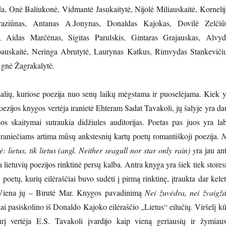
da, Onė Baliukonė, Vidmantė Jasukaitytė, Nijolė Miliauskaitė, Kornelij
Braziūnas, Antanas A.Jonynas, Donaldas Kajokas, Dovilė Zelčiūt
, Aidas Marčėnas, Sigitas Parulskis, Gintaras Grajauskas, Alvyd
auskaitė, Neringa Abrutytė, Laurynas Katkus, Rimvydas Stankevičiu
Agnė Žagrakalytė.
šalių, kuriose poezija nuo senų laikų mėgstama ir puoselėjama. Kiek y
oezijos knygos vertėja iranietė Ehteram Sadat Tavakoli, jų šalyje yra d
jos skaitymai sutraukia didžiules auditorijas. Poetas pas juos yra lab
raniečiams artima mūsų ankstesnių kartų poetų romantiškoji poezija.
N
: lietus, tik lietus (angl. Neither seagull nor star only rain) y
ra jau an
a lietuvių poezijos rinktinė persų kalba. Antra knyga yra šiek tiek store
 poetų, kurių eilėraščiai buvo sudėti į pirmą rinktinę, įtraukta dar kele
 Viena jų – Birutė Mar. Knygos pavadinimą
Nei žuvėdra, nei žvaigžd
ai pasiskolino iš Donaldo Kajoko eilėraščio „Lietus“ eilučių. Viršelį k
rį vertėja E.S. Tavakoli įvardijo kaip vieną geriausių ir žymiaus