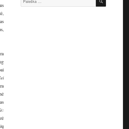
us
ė,
as
s,
ra
aug
ai
ei
tra
snė
tas
ė:
ūrė
ių