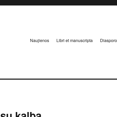
Naujienos
Libri et manuscripta
Diasporo
“
rsų kalba