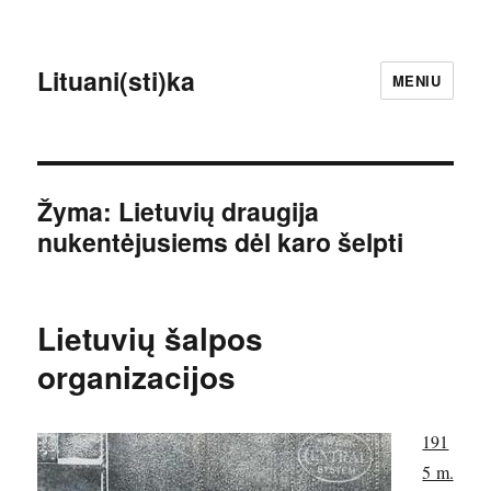
Lituani(sti)ka
MENIU
Žyma:
Lietuvių draugija
nukentėjusiems dėl karo šelpti
Lietuvių šalpos
organizacijos
191
5 m.