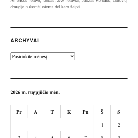
Amerikos lietuvių fondas
,
JAV lietuviai
,
Juozas Končius
,
Lietuvių
draugija nukentėjusiems dėl karo šelpti
ARCHYVAI
Archyvai
2026 m. rugpjūčio mėn.
Pr
A
T
K
Pn
Š
S
1
2
3
4
5
6
7
8
9