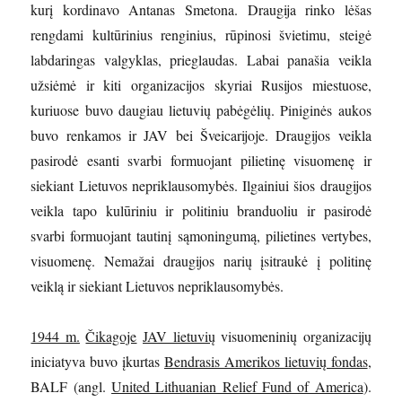
kurį kordinavo Antanas Smetona. Draugija rinko lėšas
rengdami kultūrinius renginius, rūpinosi švietimu, steigė
labdaringas valgyklas, prieglaudas. Labai panašia veikla
užsiėmė ir kiti organizacijos skyriai Rusijos miestuose,
kuriuose buvo daugiau lietuvių pabėgėlių. Piniginės aukos
buvo renkamos ir JAV bei Šveicarijoje. Draugijos veikla
pasirodė esanti svarbi formuojant pilietinę visuomenę ir
siekiant Lietuvos nepriklausomybės. Ilgainiui šios draugijos
veikla tapo kulūriniu ir politiniu branduoliu ir pasirodė
svarbi formuojant tautinį sąmoningumą, pilietines vertybes,
visuomenę. Nemažai draugijos narių įsitraukė į politinę
veiklą ir siekiant Lietuvos nepriklausomybės.
1944 m.
Čikagoje
JAV lietuvių
visuomeninių organizacijų
iniciatyva buvo įkurtas
Bendrasis Amerikos lietuvių fondas
,
BALF (angl.
United Lithuanian Relief Fund of America
).