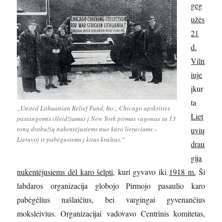
geg
užės
21
d.
Viln
iuje
įkur
ta
„United Lithuanian Relief Fund, Inc., Chicago apskrities
Liet
pastangomis išleidžiamas į New York pirmas vagonas su 13
tonų drabužių nukentėjusiems nuo karo lietuviams –
uvių
Lietuvoj ir pabėgusiems į kitus kraštus.“
drau
gija
nukentėjusiems dėl karo šelpti
, kuri gyvavo iki
1918 m.
Ši
labdaros organizacija globojo Pirmojo pasaulio karo
pabėgėlius našlaičius, bei vargingai gyvenančius
moksleivius. Organizacijai vadovavo Centrinis komitetas,