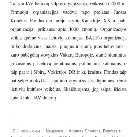
Tai yra JAV lietuvių šalpos organizacija, veikusi iki 2008 m.
Pirmuoju organizacijos vadovu tapo prelatas Juozas
Končius. Fondas dar turėjo skyrių Kanadoje. XX a. pab.
organizacijai priklausė apie 4000 žmonių. Organizacijos
veikla apėmė visas lietuvių kolonijas. BALF’o organizacija
rinko drabužius, maistą, pinigus ir siuntė juos lietuviams į
karo pabėgėlių stovyklas Vakarų Europoje, siuntė siuntinius
grįžusiems į Lietuvą tremtiniams, politiniams kaliniams, o
taip pat ir į Sibirą, Vokietijos DR ir kt. kraštus. Fondas taip
pat šelpė mokyklas, jaunimo organizacijas, ligonines, rėmė
lietuvių kultūros veikėjus. Skaičiuojama, jog šalpai išleista
apie 3 mln. JAV dolerių.
Autorius
Paskelbta
Kategorijos
Žymos
LS
2013-05-24
Naujienos
Antanas Smetona
,
Bendrasis