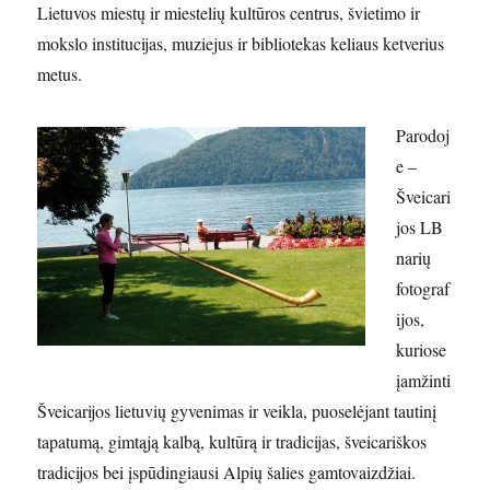
Lietuvos miestų ir miestelių kultūros centrus, švietimo ir
mokslo institucijas, muziejus ir bibliotekas keliaus ketverius
metus.
Parodoj
e –
Šveicari
jos LB
narių
fotograf
ijos,
kuriose
įamžinti
Šveicarijos lietuvių gyvenimas ir veikla, puoselėjant tautinį
tapatumą, gimtąją kalbą, kultūrą ir tradicijas, šveicariškos
tradicijos bei įspūdingiausi Alpių šalies gamtovaizdžiai.