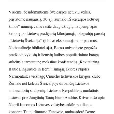
Visiems, besidomintiems Šveicarijos lietuvių veikla,
pristatome naujausią, 30-ąjį, žurnalo „Šveicarijos lietuvių
žinios“ numerį. Jame rasite daug džiugių naujienų: apie
kelionę po Lietuvą pradėjusią kilnojamąją fotografijų parodą
„Lietuvių Šveicarija“ (ji buvo eksponuojama ir pas mus,
Nacionalinėje bibliotekoje), Berno universitete gegužės
pradžioje vykusią ir lietuvių kalbos populiarinimo bangą
sukėlusią tarptautinę mokslinę konferenciją „Revitalizing
Baltic Linguistics in Bern“, smagią aktorės Nijolės
Narmontaitės viešnagę Ciuricho lietuviškos knygos klube.
Žurnale net keletas Šveicarijoje dirbančių Lietuvos
ambasadorių straipsnių: Lietuvos Respublikos nuolatinis
atstovas prie Jungtinių Tautų biuro Andrius Krivas rašo apie
Nepriklausomos Lietuvos valstybės atkūrimo dienos
koncertą Tautų rūmuose Ženevoje, ambasadorė Berne