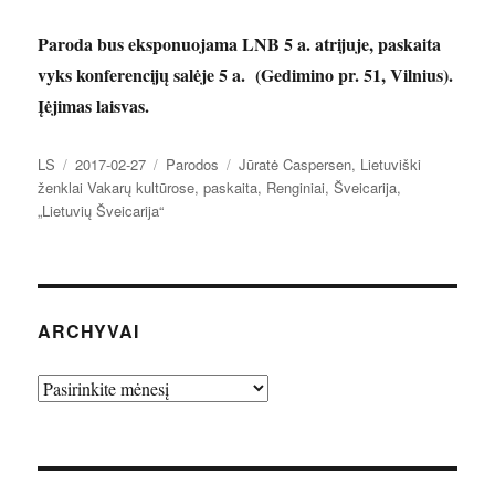
Paroda bus eksponuojama LNB 5 a. atrijuje, paskaita
vyks konferencijų salėje 5 a. (Gedimino pr. 51, Vilnius).
Įėjimas laisvas.
Autorius
Paskelbta
Kategorijos
Žymos
LS
2017-02-27
Parodos
Jūratė Caspersen
,
Lietuviški
ženklai Vakarų kultūrose
,
paskaita
,
Renginiai
,
Šveicarija
,
„Lietuvių Šveicarija“
ARCHYVAI
Archyvai