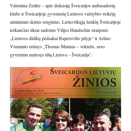
Valentina Zeitler – apie diskusiją Šveicarijos ambasadorių
klube ir Šveicarijoje gyvenusių Lietuvos valstybės veikėjų
atminimui skirtus renginius. Lietuviškųjų ženklų Šveicarijoje
ieškančius tikrai sudomis Vilijos Handschin straipsnis
„Lietuvos didikų pėdsakai Rapersvilio pilyje“ ir Arūno
Vismanto rašinys „Thomas Mannas – vokietis, savo
gyvenimu nutiesęs tiltą Lietuva – Šveicarija“.