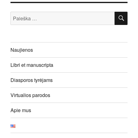
IEŠ
Ieškoti:
Naujienos
Libri et manuscripta
Diasporos tyrėjams
Virtualios parodos
Apie mus