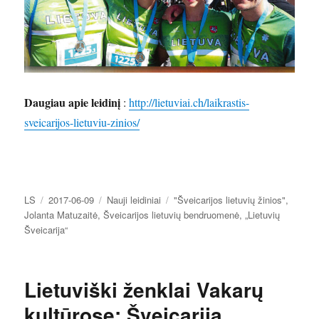
Daugiau apie leidinį
:
http://lietuviai.ch/laikrastis-
sveicarijos-lietuviu-zinios/
Autorius
Paskelbta
Kategorijos
Žymos
LS
2017-06-09
Nauji leidiniai
"Šveicarijos lietuvių žinios"
,
Jolanta Matuzaitė
,
Šveicarijos lietuvių bendruomenė
,
„Lietuvių
Šveicarija“
Lietuviški ženklai Vakarų
kultūrose: Šveicarija