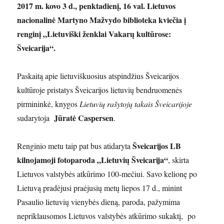
2017 m. kovo 3 d., penktadienį, 16 val. Lietuvos
nacionalinė Martyno Mažvydo biblioteka kviečia į
renginį „Lietuviški ženklai Vakarų kultūrose:
Šveicarija“.
Paskaitą apie lietuviškuosius atspindžius Šveicarijos
kultūroje pristatys Šveicarijos lietuvių bendruomenės
pirmininkė, knygos
Lietuvių rašytojų takais Šveicarijoje
Jūratė Caspersen
sudarytoja
.
Šveicarijos LB
Renginio metu taip pat bus atidaryta
kilnojamoji fotoparoda „Lietuvių Šveicarija“
, skirta
Lietuvos valstybės atkūrimo 100-mečiui. Savo kelionę po
Lietuvą pradėjusi praėjusių metų liepos 17 d., minint
Pasaulio lietuvių vienybės dieną, paroda, pažymima
nepriklausomos Lietuvos valstybės atkūrimo sukaktį, po