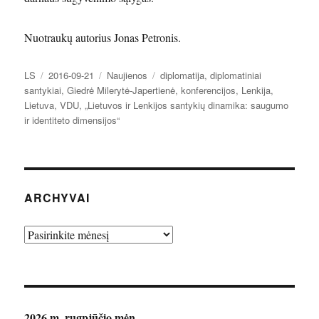
Nuotraukų autorius Jonas Petronis.
Autorius
Paskelbta
Kategorijos
Žymos
LS
2016-09-21
Naujienos
diplomatija
,
diplomatiniai
santykiai
,
Giedrė Milerytė-Japertienė
,
konferencijos
,
Lenkija
,
Lietuva
,
VDU
,
„Lietuvos ir Lenkijos santykių dinamika: saugumo
ir identiteto dimensijos“
ARCHYVAI
Archyvai
2026 m. rugpjūčio mėn.