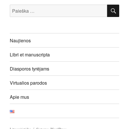
IEŠ
Ieškoti:
Naujienos
Libri et manuscripta
Diasporos tyrėjams
Virtualios parodos
Apie mus