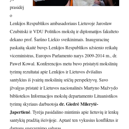
prasidėj
o
Lenkijos Respublikos ambasadoriaus Lietuvoje Jarosław
Czubiński ir VDU Politikos mokslų ir diplomatijos fakulteto
dekano prof. Šarūno Liekio sveikinimais. Inauguracinę
paskaitą skaitė buvęs Lenkijos Respublikos užsienio reikalų
viceministras, Europos Parlamento narys 2009-2014 m., dr.
Paweł Kowal. Konferencijos metu buvo pristatyti mokslinių
tyrimų rezultatai apie Lenkijos ir Lietuvos dvišalius
santykius iš įvairių mokslinių sričių perspektyvų. Savo
įžvalgas pristatė ir Lietuvos nacionalinės Martyno Mažvydo
bibliotekos Informacijos mokslų departamento Lituanistikos
dr. Giedrė Milerytė-
tyrimų skyriaus darbuotoja
Japertienė
. Tyrėja pasidalino mintimis apie lietuvių ir lenkų
santykių pradžią išeivijoje. Aptarė ten vykusius konfliktus ir
darnaus sugyvenimo sąlygas.