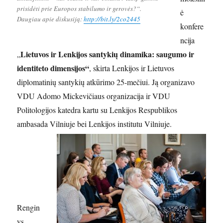
prisidėti prie Europos stabilumo ir gerovės?“.
ė
Daugiau apie diskusiją:
http://bit.ly/2co2445
konfere
ncija
Lietuvos ir Lenkijos santykių dinamika: saugumo ir
„
identiteto dimensijos“
, skirta Lenkijos ir Lietuvos
diplomatinių santykių atkūrimo 25-mečiui. Ją organizavo
VDU Adomo Mickevičiaus organizacija ir VDU
Politologijos katedra kartu su Lenkijos Respublikos
ambasada Vilniuje bei Lenkijos institutu Vilniuje.
Rengin
ys