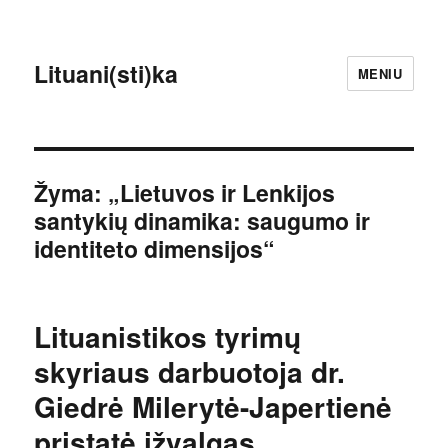
Lituani(sti)ka
MENIU
Žyma:
„Lietuvos ir Lenkijos
santykių dinamika: saugumo ir
identiteto dimensijos“
Lituanistikos tyrimų
skyriaus darbuotoja dr.
Giedrė Milerytė-Japertienė
pristatė įžvalgas