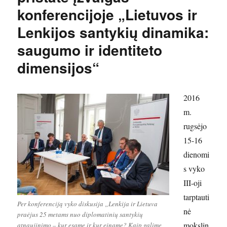
konferencijoje „Lietuvos ir
Lenkijos santykių dinamika:
saugumo ir identiteto
dimensijos“
2016
m.
rugsėjo
15-16
dienomi
s vyko
III-oji
tarptauti
Per konferenciją vyko diskusija „Lenkija ir Lietuva
nė
praėjus 25 metams nuo diplomatinių santykių
mokslin
atnaujinimo – kur esame ir kur einame? Kaip galime