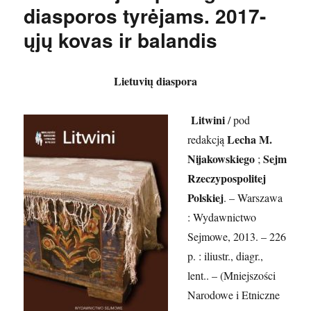
diasporos tyrėjams. 2017-
ųjų kovas ir balandis
Lietuvių diaspora
Litwini
/ pod
Lecha M.
redakcją
Nijakowskiego
Sejm
;
Rzeczypospolitej
Polskiej
. – Warszawa
: Wydawnictwo
Sejmowe, 2013. – 226
p. : iliustr., diagr.,
lent.. – (Mniejszości
Narodowe i Etniczne