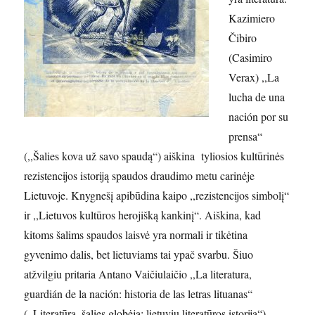
Kazimiero
Čibiro
(Casimiro
Verax) ,,La
lucha de una
nación por su
prensa“
(,,Šalies kova už savo spaudą“) aiškina tyliosios kultūrinės
rezistencijos istoriją spaudos draudimo metu carinėje
Lietuvoje. Knygnešį apibūdina kaipo ,,rezistencijos simbolį“
ir ,,Lietuvos kultūros herojišką kankinį“. Aiškina, kad
kitoms šalims spaudos laisvė yra normali ir tikėtina
gyvenimo dalis, bet lietuviams tai ypač svarbu. Šiuo
atžvilgiu pritaria Antano Vaičiulaičio ,,La literatura,
guardián de la nación: historia de las letras lituanas“
(,,Literatūra, šalies globėja: lietuvių literatūros istorija“).