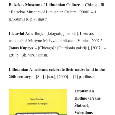
Balzekas Museum of Lithuanian Culture
. – Chicago, Ill.
: Balzekas Museum of Lithuanian Culture, [2000]. – 1
lankstinys (6 p.) : iliustr.
Lietuviai Amerikoje
: [fotografijų paroda], Lietuvos
/
nacionalinė Martyno Mažvydo biblioteka, Vilnius, 2007
Jonas Kuprys
. – [Chicago] : [Čiurlionio galerija], [2007]. –
[20] p., įsk. virš. : iliustr.
Lithuanian Americans celebrate their native land in the
20th century
. – [S.l.] : [s.n.], [2000]. – [4] p. : iliustr.
Lithuanian
Hotline
Pranė
/
Šlutienė,
Valentinas