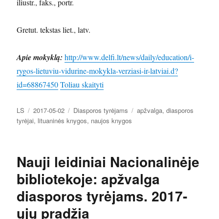
iliustr., faks., portr.
Gretut. tekstas liet., latv.
Apie mokyklą:
http://www.delfi.lt/news/daily/education/i-
rygos-lietuviu-vidurine-mokykla-verziasi-ir-latviai.d?
„Nauji leidiniai Nacionalinėje biblio
id=68867450
Toliau skaityti
Autorius
Paskelbta
Kategorijos
Žymos
LS
2017-05-02
Diasporos tyrėjams
apžvalga
,
diasporos
tyrėjai
,
lituaninės knygos
,
naujos knygos
Nauji leidiniai Nacionalinėje
bibliotekoje: apžvalga
diasporos tyrėjams. 2017-
ųjų pradžia