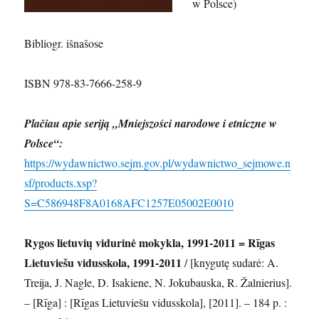
w Polsce)
Bibliogr. išnašose
ISBN 978-83-7666-258-9
Plačiau apie seriją „
Mniejszości narodowe i etniczne w
Polsce“
:
https://wydawnictwo.sejm.gov.pl/wydawnictwo_sejmowe.n
sf/products.xsp?
S=C586948F8A0168AFC1257E05002E0010
Rygos lietuvių vidurinė mokykla, 1991-2011 = Rīgas
Lietuviešu vidusskola, 1991-2011
/ [knygutę sudarė: A.
Treija, J. Nagle, D. Isakiene, N. Jokubauska, R. Žalnierius].
– [Rīga] : [Rīgas Lietuviešu vidusskola], [2011]. – 184 p. :