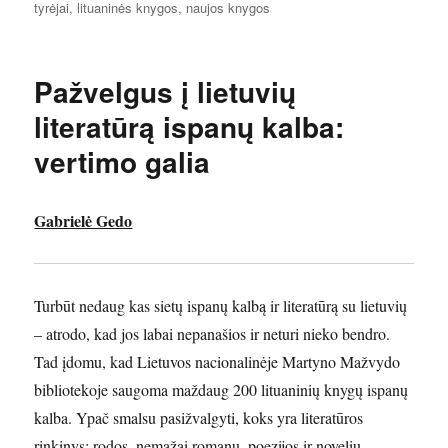
tyrėjai
,
lituaninės knygos
,
naujos knygos
Pažvelgus į lietuvių
literatūrą ispanų kalba:
vertimo galia
Gabrielė Gedo
Turbūt nedaug kas sietų ispanų kalbą ir literatūrą su lietuvių
– atrodo, kad jos labai nepanašios ir neturi nieko bendro.
Tad įdomu, kad Lietuvos nacionalinėje Martyno Mažvydo
bibliotekoje saugoma maždaug 200 lituaninių knygų ispanų
kalba. Ypač smalsu pasižvalgyti, koks yra literatūros
rinkinys: rodos, nemažai romanų, poezijos ir novelių