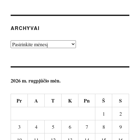
ARCHYVAI
Archyvai
2026 m. rugpjūčio mėn.
Pr
A
T
K
Pn
Š
S
1
2
3
4
5
6
7
8
9
10
11
12
13
14
15
16