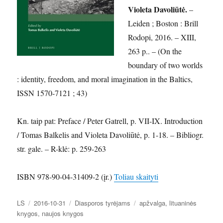
Violeta Davoliūtė.
–
Leiden ; Boston : Brill
Rodopi, 2016. – XIII,
263 p.. – (On the
boundary of two worlds
: identity, freedom, and moral imagination in the Baltics,
ISSN 1570-7121 ; 43)
Kn. taip pat: Preface / Peter Gatrell, p. VII-IX. Introduction
/ Tomas Balkelis and Violeta Davoliūtė, p. 1-18. – Bibliogr.
str. gale. – R-klė: p. 259-263
„Nauji leidiniai Nac
ISBN 978-90-04-31409-2 (įr.)
Toliau skaityti
Autorius
Paskelbta
Kategorijos
Žymos
LS
2016-10-31
Diasporos tyrėjams
apžvalga
,
lituaninės
knygos
,
naujos knygos