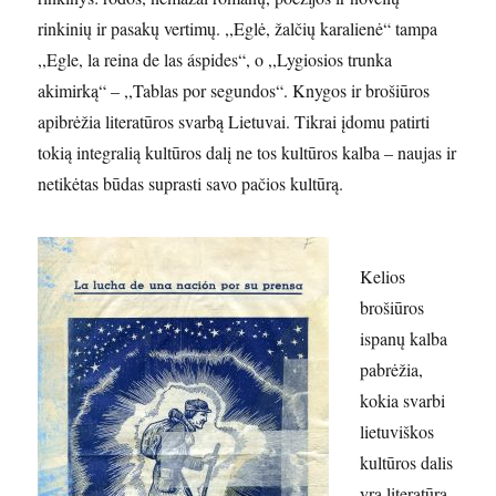
rinkinių ir pasakų vertimų. ,,Eglė, žalčių karalienė“ tampa
,,Egle, la reina de las áspides“, o ,,Lygiosios trunka
akimirką“ – ,,Tablas por segundos“. Knygos ir brošiūros
apibrėžia literatūros svarbą Lietuvai. Tikrai įdomu patirti
tokią integralią kultūros dalį ne tos kultūros kalba – naujas ir
netikėtas būdas suprasti savo pačios kultūrą.
Kelios
brošiūros
ispanų kalba
pabrėžia,
kokia svarbi
lietuviškos
kultūros dalis
yra literatūra.