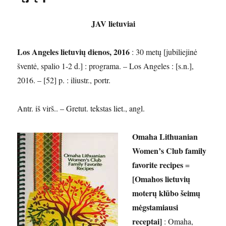
JAV lietuviai
Los Angeles lietuvių dienos, 2016
: 30 metų [jubiliejinė
šventė, spalio 1-2 d.] : programa. – Los Angeles : [s.n.],
2016. – [52] p. : iliustr., portr.
Antr. iš virš.. – Gretut. tekstas liet., angl.
Omaha Lithuanian
Women’s Club family
favorite recipes
=
[Omahos lietuvių
moterų klūbo šeimų
mėgstamiausi
receptai]
: Omaha,