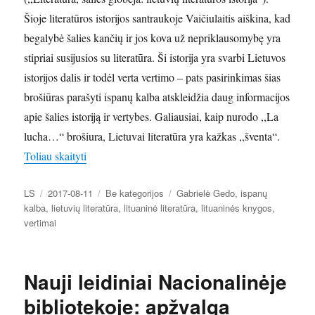
Šioje literatūros istorijos santraukoje Vaičiulaitis aiškina, kad
begalybė šalies kančių ir jos kova už nepriklausomybę yra
stipriai susijusios su literatūra. Ši istorija yra svarbi Lietuvos
istorijos dalis ir todėl verta vertimo – pats pasirinkimas šias
brošiūras parašyti ispanų kalba atskleidžia daug informacijos
apie šalies istoriją ir vertybes. Galiausiai, kaip nurodo ,,La
lucha…“ brošiura, Lietuvai literatūra yra kažkas ,,šventa“.
„Pažvelgus į lietuvių literatūrą ispanų kalba: vertimo
Toliau skaityti
Autorius
Paskelbta
Kategorijos
Žymos
LS
2017-08-11
Be kategorijos
Gabrielė Gedo
,
ispanų
kalba
,
lietuvių literatūra
,
lituaninė literatūra
,
lituaninės knygos
,
vertimai
Nauji leidiniai Nacionalinėje
bibliotekoje: apžvalga