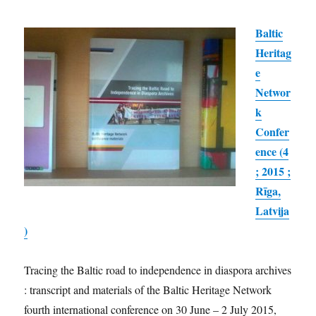
Baltic
Heritag
e
Networ
k
Confer
ence (4
; 2015 ;
Rīga,
Latvija
)
Tracing the Baltic road to independence in diaspora archives
: transcript and materials of the Baltic Heritage Network
fourth international conference on 30 June – 2 July 2015,