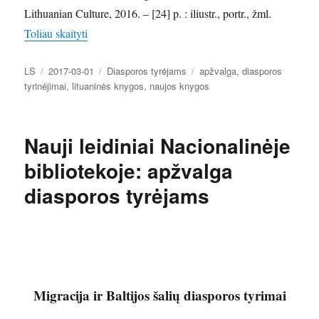
Lithuanian Culture, 2016. – [24] p. : iliustr., portr., žml.
„Nauji leidiniai Nacionalinėje bibliotekoje: apžval
Toliau skaityti
Autorius
Paskelbta
Kategorijos
Žymos
LS
2017-03-01
Diasporos tyrėjams
apžvalga
,
diasporos
tyrinėjimai
,
lituaninės knygos
,
naujos knygos
Nauji leidiniai Nacionalinėje
bibliotekoje: apžvalga
diasporos tyrėjams
Migracija ir Baltijos šalių diasporos tyrimai