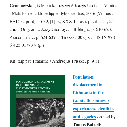
Grochowska
; iš lenkų kalbos vertė Kazys Uscila. – Vilnius
: Mokslo ir enciklopedijų leidybos centras, 2016 (Vilnius :
BALTO print). – 639, [1] p., XXXII iliustr. p. : iliustr. ; 25
cm. – Orig. antr.: Jerzy Giedroyc. – Bibliogr.: p. 610-623. –
Asmenų r-klė: p. 624-639. – Tiražas 500 egz.. – ISBN 978-
5-420-01773-9 (įr.)
Kn. taip pat: Pratarmė / Andrzejus Friszke, p. 9-31
Population
displacement in
Lithuania in the
twentieth century :
experiences, identities
and legacies
/ edited by
Tomas Balkelis,