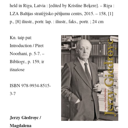
held in Riga, Latvia : [edited by Kristīne Beķere]. – Riga :
LZA Baltijas stratēģisko pētījumu centrs, 2015. – 158, [1]
p., [8] iliustr., portr. lap. : iliustr., faks., portr. ; 24 cm
Kn. taip pat:
Introduction / Piret
Noorhani, p. 5-7. –
Bibliogr., p. 159, ir
išnašose
ISBN 978-9934-8515-
3-7
Jerzy Giedroyc /
Magdalena