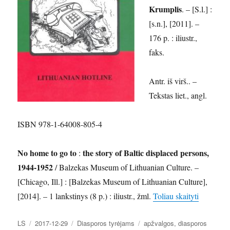
Krumplis
. – [S.l.] :
[s.n.], [2011]. –
176 p. : iliustr.,
faks.
Antr. iš virš.. –
Tekstas liet., angl.
ISBN 978-1-64008-805-4
No home to go to
the story of Baltic displaced persons,
:
1944-1952
/ Balzekas Museum of Lithuanian Culture. –
[Chicago, Ill.] : [Balzekas Museum of Lithuanian Culture],
„Nauji le
[2014]. – 1 lankstinys (8 p.) : iliustr., žml.
Toliau skaityti
Autorius
Paskelbta
Kategorijos
Žymos
LS
2017-12-29
Diasporos tyrėjams
apžvalgos
,
diasporos