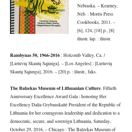
Nebraska. – Kearney,
Neb. : Morris Press
Cookbooks, 2011. –
[6], 124, [18] p., [8]
iliustr. lap. : iliustr.
Rambynas 50, 1966-2016
: Holcomb Valley, Ca. /
[Lietuvių Skautų Sąjunga]. – [Los Angeles] : [Lietuvių
Skautų Sąjunga], 2016. – [20] p. : iliustr., faks.
The Balzekas Museum of Lithuanian Culture
. Fiftieth
Anniversary Excellence Award Gala : honoring Her
Excellency Dalia Grybauskaitė President of the Republic of
Lithuania for her courageous leadership and dedication to a
democratic, secure, and sovereign Lithuania, Saturday,
October 29, 2016. – Chicago : The Balzekas Museum of