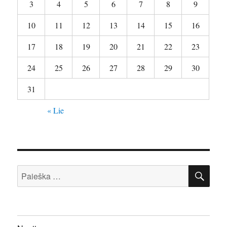
3
4
5
6
7
8
9
10
11
12
13
14
15
16
17
18
19
20
21
22
23
24
25
26
27
28
29
30
31
« Lie
IEŠ
Ieškoti: