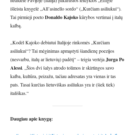
nedidelė Pavijoje (Italija) įsikūrusios leidyklos „Effigie“
išleista knygelė „All’asinello sordo“ („Kurčiam asiliukui“).
Donaldo Kajoko
Tai pirmieji poeto
kūrybos vertimai į italų
kalbą.
„Kodėl Kajoko debiutui Italijoje rinkomės „Kurčiam
asiliukui“? Tai mėginimas apmąstyti šiandienę poezijos
Jurga Po
(nesvarbu, italų ar lietuvių) padėtį“ – teigia vertėja
Alessi
. „Šios dvi šalys atrodo tolimos ir skirtingos savo
kalba, kultūra, peizažu, tačiau adresatas yra vienas ir tas
pats. Tasai kurčias lietuviškas asiliukas yra ir (šiek tiek)
itališkas.“
Daugiau apie knygą: