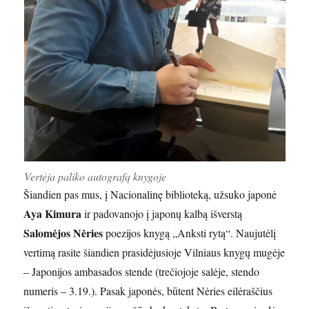
Vertėja paliko autografą knygoje
Šiandien pas mus, į Nacionalinę biblioteką, užsuko japonė
Aya Kimura
ir padovanojo į japonų kalbą išverstą
Salomėjos Nėries
poezijos knygą „Anksti rytą“. Naujutėlį
vertimą rasite šiandien prasidėjusioje Vilniaus knygų mugėje
– Japonijos ambasados stende (trečiojoje salėje, stendo
numeris – 3.19.). Pasak japonės, būtent Nėries eilėraščius