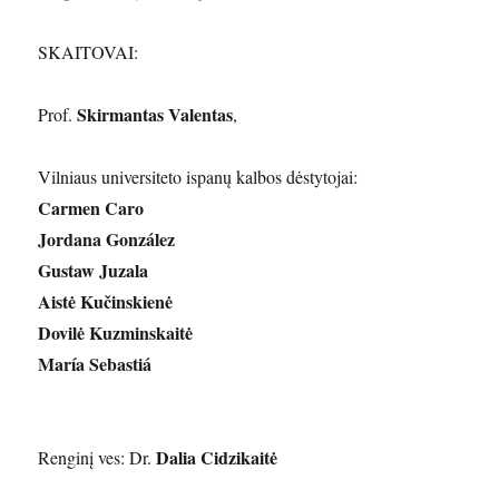
SKAITOVAI:
Skirmantas Valentas
Prof.
,
Vilniaus universiteto ispanų kalbos dėstytojai:
Carmen Caro
Jordana González
Gustaw Juzala
Aistė Kučinskienė
Dovilė Kuzminskaitė
María Sebastiá
Dalia Cidzikaitė
Renginį ves: Dr.