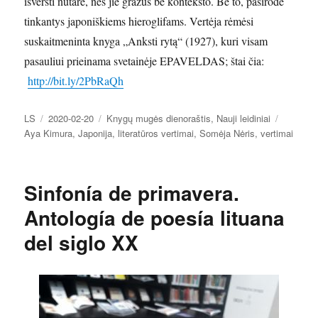
išversti nutarė, nes jie gražūs be konteksto. Be to, pasirodė
tinkantys japoniškiems hieroglifams. Vertėja rėmėsi
suskaitmeninta knyga „Anksti rytą“ (1927), kuri visam
pasauliui prieinama svetainėje EPAVELDAS; štai čia:
http://bit.ly/2PbRaQh
Autorius
Paskelbta
Kategorijos
Žymos
LS
2020-02-20
Knygų mugės dienoraštis
,
Nauji leidiniai
Aya Kimura
,
Japonija
,
literatūros vertimai
,
Somėja Nėris
,
vertimai
Sinfonía de primavera.
Antología de poesía lituana
del siglo XX