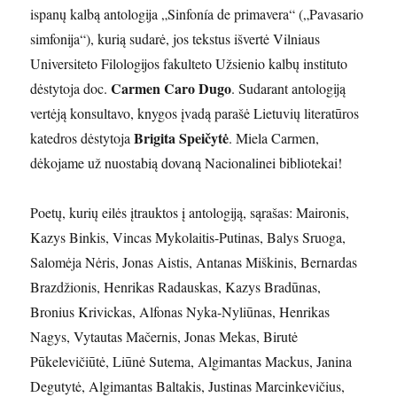
ispanų kalbą antologija „Sinfonía de primavera“ („Pavasario
simfonija“), kurią sudarė, jos tekstus išvertė Vilniaus
Universiteto Filologijos fakulteto Užsienio kalbų instituto
Carmen Caro Dugo
dėstytoja doc.
. Sudarant antologiją
vertėją konsultavo, knygos įvadą parašė Lietuvių literatūros
Brigita Speičytė
katedros dėstytoja
. Miela Carmen,
dėkojame už nuostabią dovaną Nacionalinei bibliotekai!
Poetų, kurių eilės įtrauktos į antologiją, sąrašas: Maironis,
Kazys Binkis, Vincas Mykolaitis-Putinas, Balys Sruoga,
Salomėja Nėris, Jonas Aistis, Antanas Miškinis, Bernardas
Brazdžionis, Henrikas Radauskas, Kazys Bradūnas,
Bronius Krivickas, Alfonas Nyka-Nyliūnas, Henrikas
Nagys, Vytautas Mačernis, Jonas Mekas, Birutė
Pūkelevičiūtė, Liūnė Sutema, Algimantas Mackus, Janina
Degutytė, Algimantas Baltakis, Justinas Marcinkevičius,