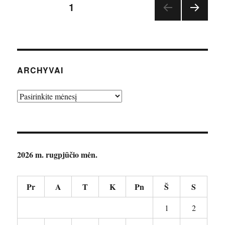
Įrašų
PUSLAPIS
1
TOLE
puslapiavimas
SNIS
PUSL
APIS
ARCHYVAI
Archyvai
2026 m. rugpjūčio mėn.
Pr
A
T
K
Pn
Š
S
1
2