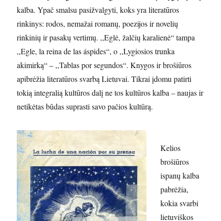
kalba. Ypač smalsu pasižvalgyti, koks yra literatūros
rinkinys: rodos, nemažai romanų, poezijos ir novelių
rinkinių ir pasakų vertimų. ,,Eglė, žalčių karalienė“ tampa
,,Egle, la reina de las áspides“, o ,,Lygiosios trunka
akimirką“ – ,,Tablas por segundos“. Knygos ir brošiūros
apibrėžia literatūros svarbą Lietuvai. Tikrai įdomu patirti
tokią integralią kultūros dalį ne tos kultūros kalba – naujas ir
netikėtas būdas suprasti savo pačios kultūrą.
Kelios
brošiūros
ispanų kalba
pabrėžia,
kokia svarbi
lietuviškos