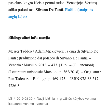
pasiekusi knyga išleista pernai rudenį Venecijoje. Vertimą
Silvano De Fanti
atliko polonistas
.
Plačiau (straipsnis
anglų k.) >>
Bibliografinė informacija
Messer Taddeo / Adam Mickiewicz ; a cura di Silvano De
Fanti ; [traduzione dal polacco di Silvano De Fanti]. –
Venezia : Marsilio, 2018. – 473, [1] p.. – (Gli anemoni)
(Letteratura universale Marsilio ; n. 362/2018). – Orig. antr.:
Pan Tadeusz. – Bibliogr.: p. 469-473. – ISBN 978-88-317-
4286-3
Autorius
Paskelbta
Kategorijos
Žymos
LS
2019-08-30
Nauji leidiniai
grožinės kūrybos vertimai
,
literatūros vertimai
,
vertimai