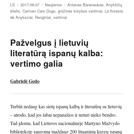
Autorius
Paskelbta
Kategorijos
Žymos
LS
2017-09-07
Naujienos
Antanas Baranaukas
,
Anykščių
šilelis
,
Carmen Caro Dugo
,
grožinės kūrybos vertimai
,
La floresta
de Anyksciai
,
Renginiai
,
vertimai
Pažvelgus į lietuvių
literatūrą ispanų kalba:
vertimo galia
Gabrielė Gedo
Turbūt nedaug kas sietų ispanų kalbą ir literatūrą su lietuvių
– atrodo, kad jos labai nepanašios ir neturi nieko bendro.
Tad įdomu, kad Lietuvos nacionalinėje Martyno Mažvydo
bibliotekoje saugoma maždaug 200 lituaninių knygų ispanų