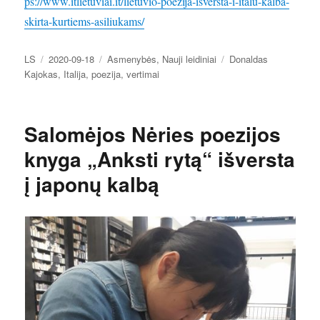
ps://www.itlietuviai.it/lietuvio-poezija-isversta-i-italu-kalba-
skirta-kurtiems-asiliukams/
Autorius
Paskelbta
Kategorijos
Žymos
LS
2020-09-18
Asmenybės
,
Nauji leidiniai
Donaldas
Kajokas
,
Italija
,
poezija
,
vertimai
Salomėjos Nėries poezijos
knyga „Anksti rytą“ išversta
į japonų kalbą