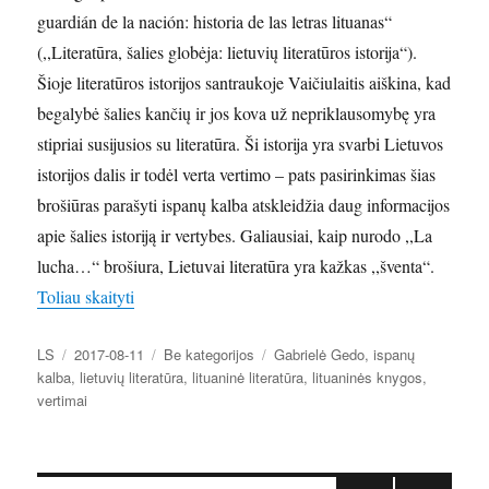
guardián de la nación: historia de las letras lituanas“
(,,Literatūra, šalies globėja: lietuvių literatūros istorija“).
Šioje literatūros istorijos santraukoje Vaičiulaitis aiškina, kad
begalybė šalies kančių ir jos kova už nepriklausomybę yra
stipriai susijusios su literatūra. Ši istorija yra svarbi Lietuvos
istorijos dalis ir todėl verta vertimo – pats pasirinkimas šias
brošiūras parašyti ispanų kalba atskleidžia daug informacijos
apie šalies istoriją ir vertybes. Galiausiai, kaip nurodo ,,La
lucha…“ brošiura, Lietuvai literatūra yra kažkas ,,šventa“.
„Pažvelgus į lietuvių literatūrą ispanų kalba: vertimo
Toliau skaityti
Autorius
Paskelbta
Kategorijos
Žymos
LS
2017-08-11
Be kategorijos
Gabrielė Gedo
,
ispanų
kalba
,
lietuvių literatūra
,
lituaninė literatūra
,
lituaninės knygos
,
vertimai