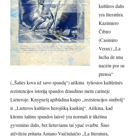
kultūros dalis
yra literatūra.
Kazimiero
Čibiro
(Casimiro
Verax) ,,La
lucha de una
nación por su
prensa“
(,,Šalies kova už savo spaudą“) aiškina tyliosios kultūrinės
rezistencijos istoriją spaudos draudimo metu carinėje
Lietuvoje. Knygnešį apibūdina kaipo ,,rezistencijos simbolį“
ir ,,Lietuvos kultūros herojišką kankinį“. Aiškina, kad
kitoms šalims spaudos laisvė yra normali ir tikėtina
gyvenimo dalis, bet lietuviams tai ypač svarbu. Šiuo
atžvilgiu pritaria Antano Vaičiulaičio ,,La literatura,