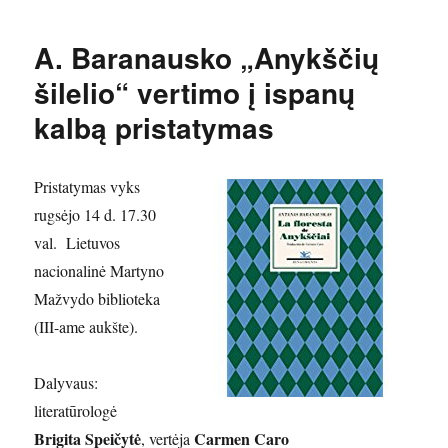
A. Baranausko „Anykščių
šilelio“ vertimo į ispanų
kalbą pristatymas
Pristatymas vyks
rugsėjo 14 d. 17.30
val. Lietuvos
nacionalinė Martyno
Mažvydo biblioteka
(III-ame aukšte).
Dalyvaus:
literatūrologė
Brigita Speičytė
Carmen Caro
, vertėja