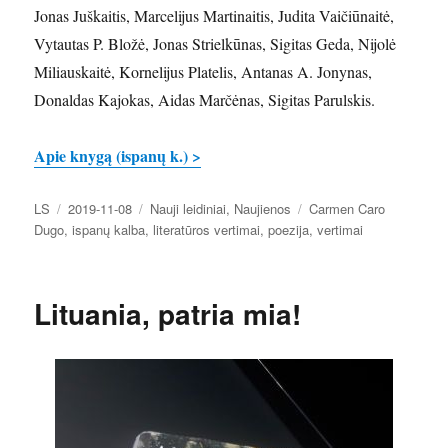
Jonas Juškaitis, Marcelijus Martinaitis, Judita Vaičiūnaitė,
Vytautas P. Bložė, Jonas Strielkūnas, Sigitas Geda, Nijolė
Miliauskaitė, Kornelijus Platelis, Antanas A. Jonynas,
Donaldas Kajokas, Aidas Marčėnas, Sigitas Parulskis.
Apie knygą (ispanų k.) >
Autorius
Paskelbta
Kategorijos
Žymos
LS
2019-11-08
Nauji leidiniai
,
Naujienos
Carmen Caro
Dugo
,
ispanų kalba
,
literatūros vertimai
,
poezija
,
vertimai
Lituania, patria mia!