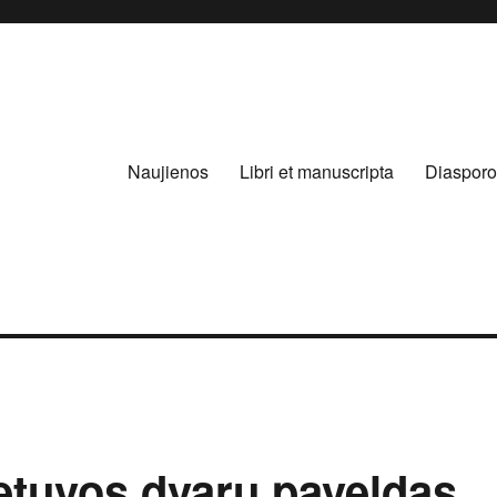
Naujienos
Libri et manuscripta
Diasporo
ietuvos dvarų paveldas