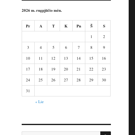
2026 m. rugpjūčio mėn.
Pr
A
T
K
Pn
Š
S
1
2
3
4
5
6
7
8
9
10
11
12
13
14
15
16
17
18
19
20
21
22
23
24
25
26
27
28
29
30
31
« Lie
IEŠKOTI
Ieškoti: