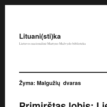
Lituani(sti)ka
Lietuvos nacionalinė Martyno Mažvydo biblioteka
Žyma:
Malgužių dvaras
Primirštas lobis: L