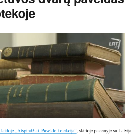
otekoje
laidoje „Atspindžiai. Paveldo kolekcija“
, skirtoje pasienyje su Latvija