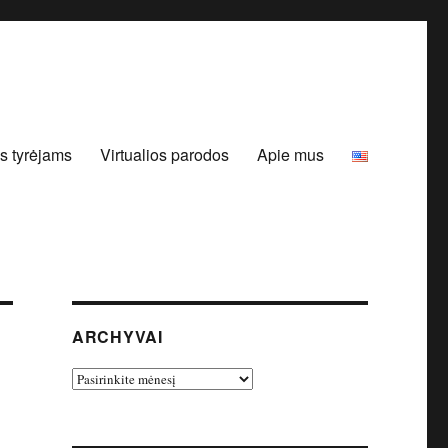
s tyrėjams
Virtualios parodos
Apie mus
ARCHYVAI
Archyvai