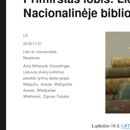
Nacionalinėje bibli
Autorius
LS
Paskelbta
2018-11-21
Kategorijos
Libri et manuscripta
,
Naujienos
Žymos
Asta Miltenytė
,
Kaizerlingai
,
Lietuvos dvarų kultūrinio
paveldo tyrimų darbo grupė
,
Malgužių dvaras
,
Malžgužės
dvaras
,
Władysław
Wielhorski
,
Zigmas Toliušis
Lapkričio 18 d.
LRT 