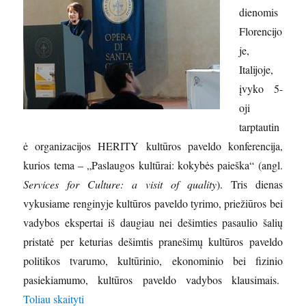
dienomis
Florencijo
je,
Italijoje,
įvyko 5-
oji
tarptautin
ė organizacijos HERITY kultūros paveldo konferencija,
kurios tema – „Paslaugos kultūrai: kokybės paieška“ (angl.
Services for Culture: a visit of quality
). Tris dienas
vykusiame renginyje kultūros paveldo tyrimo, priežiūros bei
vadybos ekspertai iš daugiau nei dešimties pasaulio šalių
pristatė per keturias dešimtis pranešimų kultūros paveldo
politikos tvarumo, kultūrinio, ekonominio bei fizinio
pasiekiamumo, kultūros paveldo vadybos klausimais.
„Florencijoje įvyko tarptautinė HERITY konferenci
Toliau skaityti