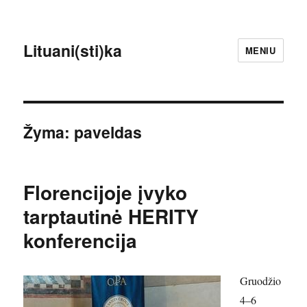
Lituani(sti)ka
MENIU
Žyma:
paveldas
Florencijoje įvyko
tarptautinė HERITY
konferencija
Gruodžio
4–6