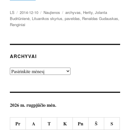
Autorius
Paskelbta
Kategorijos
Žymos
LS
2014-12-10
Naujienos
archyvas
,
Herity
,
Jolanta
Budriūnienė
,
Lituanikos skyrius
,
paveldas
,
Renaldas Gudauskas
,
Renginiai
ARCHYVAI
Archyvai
2026 m. rugpjūčio mėn.
Pr
A
T
K
Pn
Š
S