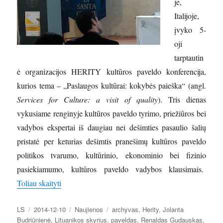
je,
Italijoje,
įvyko 5-
oji
tarptautin
ė organizacijos HERITY kultūros paveldo konferencija,
kurios tema – „Paslaugos kultūrai: kokybės paieška“ (angl.
Services for Culture: a visit of quality
). Tris dienas
vykusiame renginyje kultūros paveldo tyrimo, priežiūros bei
vadybos ekspertai iš daugiau nei dešimties pasaulio šalių
pristatė per keturias dešimtis pranešimų kultūros paveldo
politikos tvarumo, kultūrinio, ekonominio bei fizinio
pasiekiamumo, kultūros paveldo vadybos klausimais.
„Florencijoje įvyko tarptautinė HERITY konferenci
Toliau skaityti
Autorius
Paskelbta
Kategorijos
Žymos
LS
2014-12-10
Naujienos
archyvas
,
Herity
,
Jolanta
Budriūnienė
,
Lituanikos skyrius
,
paveldas
,
Renaldas Gudauskas
,