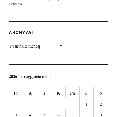
Renginiai
ARCHYVAI
Archyvai
2026 m. rugpjūčio mėn.
Pr
A
T
K
Pn
Š
S
1
2
3
4
5
6
7
8
9