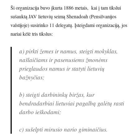
Ši organizacija buvo įkurta 1886 metais, kai į tam tikslui
sušauktą JAV lietuvių seimą Shenadoah (Pensilvanijos
valstijoje) susirinko 11 delegatų. Įsteigdami organizaciją, jos
nariai kėlė tris tikslus:
a) pirkti žemes ir namus, steigti mokyklas,
našlaičiams ir pasenusiems žmonėms
prieglaudos namus ir statyti lietuvių
bažnyčias;
b) steigti darbininkų biržas, kur
bendradarbiai lietuviai pagalbą galėtų rasti
darbo ieškodami;
c) sušelpti mirusio nario giminaičius.