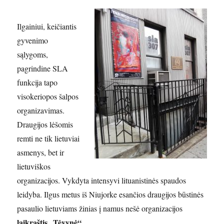
Ilgainiui, keičiantis
gyvenimo
sąlygoms,
pagrindine SLA
funkcija tapo
visokeriopos šalpos
organizavimas.
Draugijos lėšomis
remti ne tik lietuviai
asmenys, bet ir
lietuviškos
organizacijos. Vykdyta intensyvi lituanistinės spaudos
leidyba. Ilgus metus iš Niujorke esančios draugijos būstinės
pasaulio lietuviams žinias į namus nešė organizacijos
laikraštis „Tėvynė“
.