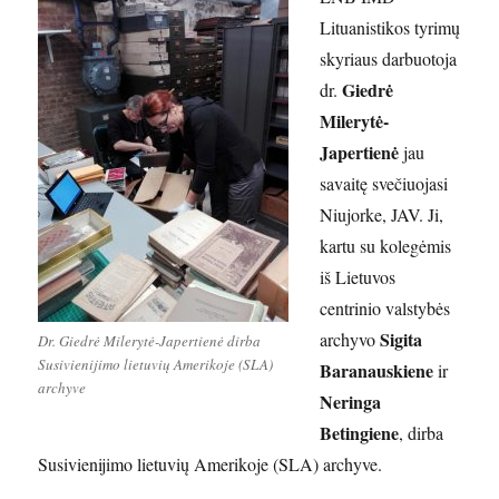
Lituanistikos tyrimų
skyriaus darbuotoja
Giedrė
dr.
Milerytė-
Japertienė
jau
savaitę svečiuojasi
Niujorke, JAV. Ji,
kartu su kolegėmis
iš Lietuvos
centrinio valstybės
Sigita
archyvo
Dr. Giedrė Milerytė-Japertienė dirba
Susivienijimo lietuvių Amerikoje (SLA)
Baranauskiene
ir
archyve
Neringa
Betingiene
, dirba
Susivienijimo lietuvių Amerikoje (SLA) archyve.