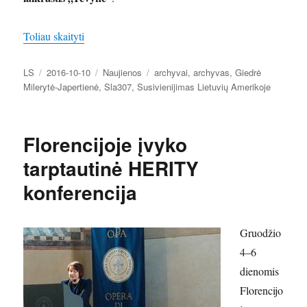
„Dr. Giedrė Milerytė-Japertienė svečiuojasi Susivi
Toliau skaityti
Autorius
Paskelbta
Kategorijos
Žymos
LS
2016-10-10
Naujienos
archyvai
,
archyvas
,
Giedrė
Milerytė-Japertienė
,
Sla307
,
Susivienijimas Lietuvių Amerikoje
Florencijoje įvyko
tarptautinė HERITY
konferencija
Gruodžio
4–6
dienomis
Florencijo