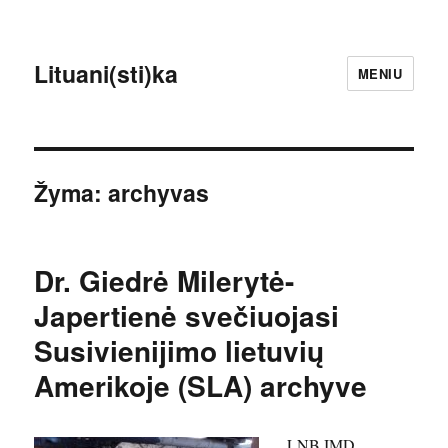
Lituani(sti)ka
MENIU
Žyma:
archyvas
Dr. Giedrė Milerytė-
Japertienė svečiuojasi
Susivienijimo lietuvių
Amerikoje (SLA) archyve
LNB IMD