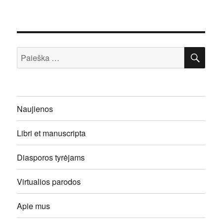
IEŠ
Ieškoti:
Naujienos
Libri et manuscripta
Diasporos tyrėjams
Virtualios parodos
Apie mus