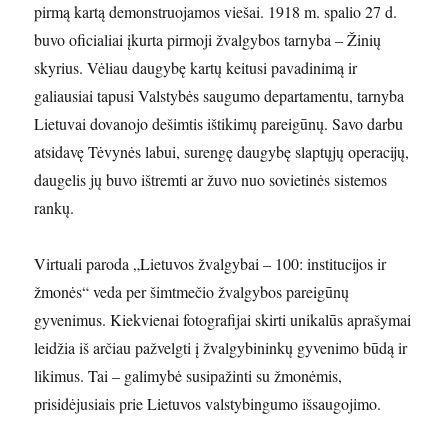
pirmą kartą demonstruojamos viešai. 1918 m. spalio 27 d.
buvo oficialiai įkurta pirmoji žvalgybos tarnyba – Žinių
skyrius. Vėliau daugybę kartų keitusi pavadinimą ir
galiausiai tapusi Valstybės saugumo departamentu, tarnyba
Lietuvai dovanojo dešimtis ištikimų pareigūnų. Savo darbu
atsidavę Tėvynės labui, surengę daugybę slaptųjų operacijų,
daugelis jų buvo ištremti ar žuvo nuo sovietinės sistemos
rankų.
Virtuali paroda „Lietuvos žvalgybai – 100: institucijos ir
žmonės“ veda per šimtmečio žvalgybos pareigūnų
gyvenimus. Kiekvienai fotografijai skirti unikalūs aprašymai
leidžia iš arčiau pažvelgti į žvalgybininkų gyvenimo būdą ir
likimus. Tai – galimybė susipažinti su žmonėmis,
prisidėjusiais prie Lietuvos valstybingumo išsaugojimo.