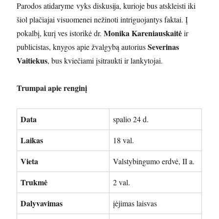
Parodos atidaryme vyks diskusija, kurioje bus atskleisti iki
šiol plačiajai visuomenei nežinoti intriguojantys faktai. Į
Monika Kareniauskaitė
pokalbį, kurį ves istorikė dr.
ir
Severinas
publicistas, knygos apie žvalgybą autorius
Vaitiekus
, bus kviečiami įsitraukti ir lankytojai.
Trumpai apie renginį
Data
spalio 24 d.
Laikas
18 val.
Vieta
Valstybingumo erdvė, II a.
Trukmė
2 val.
Dalyvavimas
įėjimas laisvas