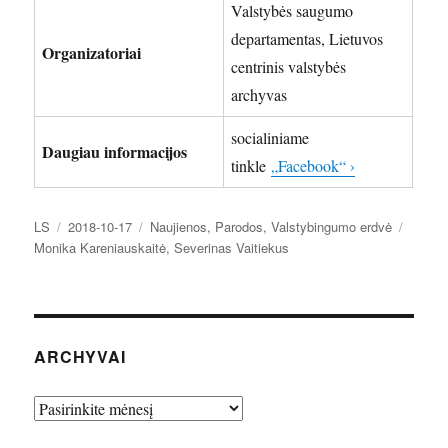
Valstybės saugumo
departamentas, Lietuvos
Organizatoriai
centrinis valstybės
archyvas
socialiniame
Daugiau informacijos
tinkle
„Facebook“ ›
Autorius
Paskelbta
Kategorijos
Žymo
LS
2018-10-17
Naujienos
,
Parodos
,
Valstybingumo erdvė
Monika Kareniauskaitė
,
Severinas Vaitiekus
ARCHYVAI
Archyvai