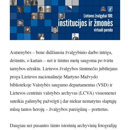
Asmenybės – bene didžiausia žvalgybinio darbo intriga,
dešimtis, o kartais – net ir šimtus metų saugoma po tvirtu
tarnybos užraktu. Lietuvos žvalgybos šimtmečio jubiliejaus
proga Lietuvos nacionalinėje Martyno Mažvydo
bibliotekoje Valstybės saugumo departamentas (VSD) ir
Lietuvos centrinis valstybės archyvas (LCVA) visuomenei
suteikia galimybę pažvelgti į dar niekur nematytus slaptųjų
mūsų tautos herojų – žvalgybos pareigūnų – portretus.
Daugiau nei pusantro šimto istorinių archyvinių fotografijų