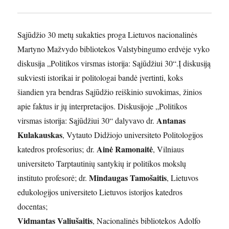
Sąjūdžio 30 metų sukakties proga Lietuvos nacionalinės
Martyno Mažvydo bibliotekos Valstybingumo erdvėje vyko
diskusija „Politikos virsmas istorija: Sąjūdžiui 30“.Į diskusiją
sukviesti istorikai ir politologai bandė įvertinti, koks
šiandien yra bendras Sąjūdžio reiškinio suvokimas, žinios
apie faktus ir jų interpretacijos. Diskusijoje „Politikos
Antanas
virsmas istorija: Sąjūdžiui 30“ dalyvavo dr.
Kulakauskas
, Vytauto Didžiojo universiteto Politologijos
Ainė Ramonaitė
katedros profesorius; dr.
, Vilniaus
universiteto Tarptautinių santykių ir politikos mokslų
Mindaugas Tamošaitis
instituto profesorė; dr.
, Lietuvos
edukologijos universiteto Lietuvos istorijos katedros
docentas;
Vidmantas Valiušaitis
, Nacionalinės bibliotekos Adolfo