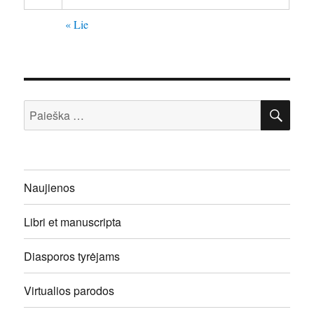
« Lie
IEŠ
Ieškoti:
Naujienos
Libri et manuscripta
Diasporos tyrėjams
Virtualios parodos