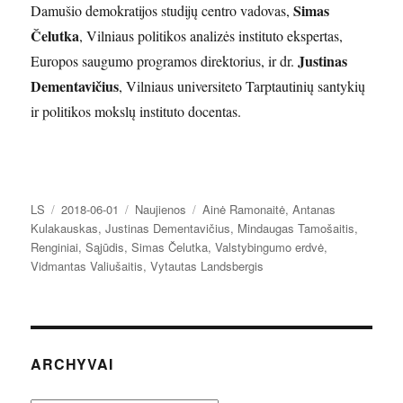
Simas
Damušio demokratijos studijų centro vadovas,
Čelutka
, Vilniaus politikos analizės instituto ekspertas,
Justinas
Europos saugumo programos direktorius, ir dr.
Dementavičius
, Vilniaus universiteto Tarptautinių santykių
ir politikos mokslų instituto docentas.
Autorius
Paskelbta
Kategorijos
Žymos
LS
2018-06-01
Naujienos
Ainė Ramonaitė
,
Antanas
Kulakauskas
,
Justinas Dementavičius
,
Mindaugas Tamošaitis
,
Renginiai
,
Sąjūdis
,
Simas Čelutka
,
Valstybingumo erdvė
,
Vidmantas Valiušaitis
,
Vytautas Landsbergis
ARCHYVAI