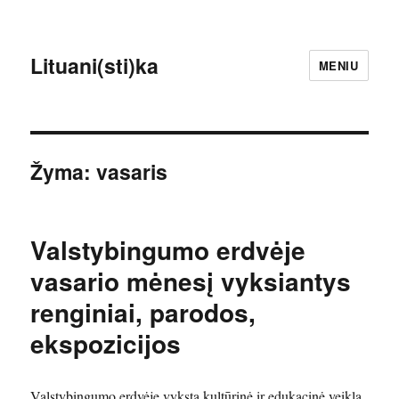
Lituani(sti)ka
MENIU
Žyma:
vasaris
Valstybingumo erdvėje
vasario mėnesį vyksiantys
renginiai, parodos,
ekspozicijos
Valstybingumo erdvėje vyksta kultūrinė ir edukacinė veikla,