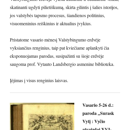
skatinanti ugdyti pilietiškumą, skirta gilintis į šalies istorijos,
jos valstybės tapsmo procesus, šiandienos politinius,
visuomeninius reiškinius ir aktualius įvykius.
Pristatome vasario mėnesį Valstybingumo erdvėje
vyksiančius renginius, taip pat kviečiame aplankyti čia
eksponuojamas parodas, susipažinti su šioje erdvėje
saugoma prof. Vytauto Landsbergio asmenine biblioteka.
Įėjimas į visus renginius laisvas.
Vasario 5-26 d.:
paroda „Surask
Vytį : Vyčio
atvaizdai XVI-