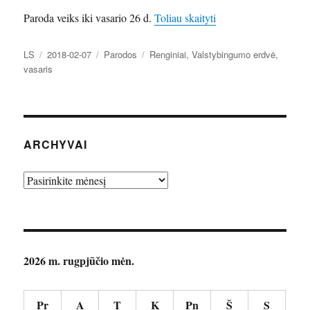
„Valstybingumo erdvėj
Paroda veiks iki vasario 26 d.
Toliau skaityti
Autorius
Paskelbta
Kategorijos
Žymos
LS
2018-02-07
Parodos
Renginiai
,
Valstybingumo erdvė
,
vasaris
ARCHYVAI
Archyvai
2026 m. rugpjūčio mėn.
Pr
A
T
K
Pn
Š
S