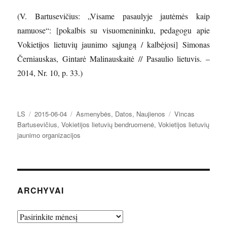
(V. Bartusevičius: „Visame pasaulyje jautėmės kaip
namuose“: [pokalbis su visuomenininku, pedagogu apie
Vokietijos lietuvių jaunimo sąjungą / kalbėjosi] Simonas
Černiauskas, Gintarė Malinauskaitė // Pasaulio lietuvis. –
2014, Nr. 10, p. 33.)
Autorius
Paskelbta
Kategorijos
Žymos
LS
2015-06-04
Asmenybės
,
Datos
,
Naujienos
Vincas
Bartusevičius
,
Vokietijos lietuvių bendruomenė
,
Vokietijos lietuvių
jaunimo organizacijos
ARCHYVAI
Archyvai