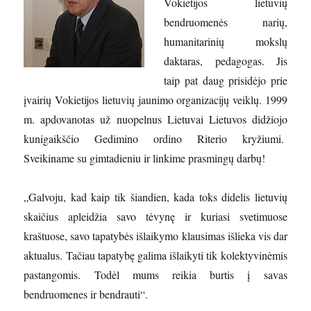
Vokietijos lietuvių
bendruomenės narių,
humanitarinių mokslų
daktaras, pedagogas. Jis
taip pat daug prisidėjo prie
įvairių Vokietijos lietuvių jaunimo organizacijų veiklų. 1999
m. apdovanotas už nuopelnus Lietuvai Lietuvos didžiojo
kunigaikščio Gedimino ordino Riterio kryžiumi.
Sveikiname su gimtadieniu ir linkime prasmingų darbų!
„Galvoju, kad kaip tik šiandien, kada toks didelis lietuvių
skaičius apleidžia savo tėvynę ir kuriasi svetimuose
kraštuose, savo tapatybės išlaikymo klausimas išlieka vis dar
aktualus. Tačiau tapatybę galima išlaikyti tik kolektyvinėmis
pastangomis. Todėl mums reikia burtis į savas
bendruomenes ir bendrauti“.