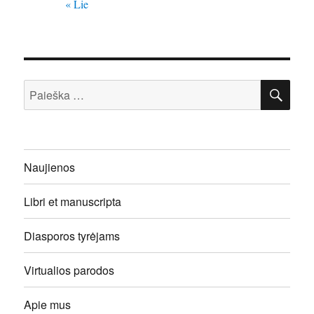
« Lie
IEŠ
Ieškoti:
Naujienos
Libri et manuscripta
Diasporos tyrėjams
Virtualios parodos
Apie mus