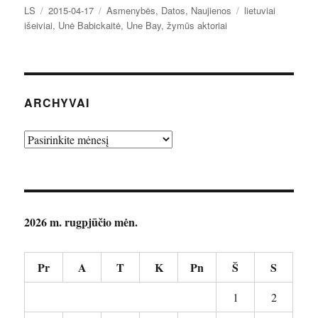
Autorius
Paskelbta
Kategorijos
Žymos
LS
2015-04-17
Asmenybės
,
Datos
,
Naujienos
lietuviai
išeiviai
,
Unė Babickaitė
,
Une Bay
,
žymūs aktoriai
ARCHYVAI
Archyvai
2026 m. rugpjūčio mėn.
Pr
A
T
K
Pn
Š
S
1
2