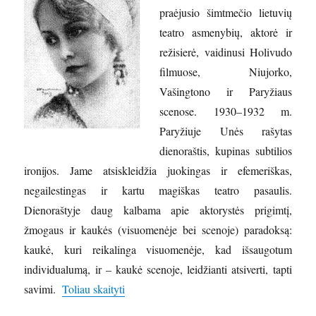
praėjusio šimtmečio lietuvių
teatro asmenybių, aktorė ir
režisierė, vaidinusi Holivudo
filmuose, Niujorko,
Vašingtono ir Paryžiaus
scenose. 1930–1932 m.
Paryžiuje Unės rašytas
dienoraštis, kupinas subtilios
ironijos. Jame atsiskleidžia juokingas ir efemeriškas,
negailestingas ir kartu magiškas teatro pasaulis.
Dienoraštyje daug kalbama apie aktorystės prigimtį,
žmogaus ir kaukės (visuomenėje bei scenoje) paradoksą:
kaukė, kuri reikalinga visuomenėje, kad išsaugotum
individualumą, ir – kaukė scenoje, leidžianti atsiverti, tapti
„Unė Baye – spalvingoji praėjusio šimtmeč
savimi.
Toliau skaityti