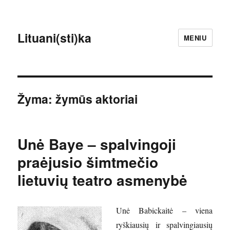
Lituani(sti)ka
MENIU
Žyma:
žymūs aktoriai
Unė Baye – spalvingoji
praėjusio šimtmečio
lietuvių teatro asmenybė
Unė Babickaitė – viena
ryškiausių ir spalvingiausių