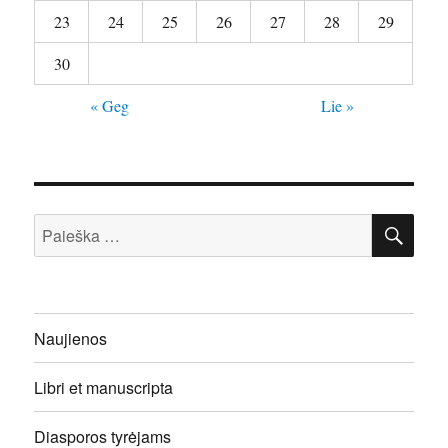
23
24
25
26
27
28
29
30
« Geg
Lie »
IEŠ
Ieškoti:
Naujienos
Libri et manuscripta
Diasporos tyrėjams