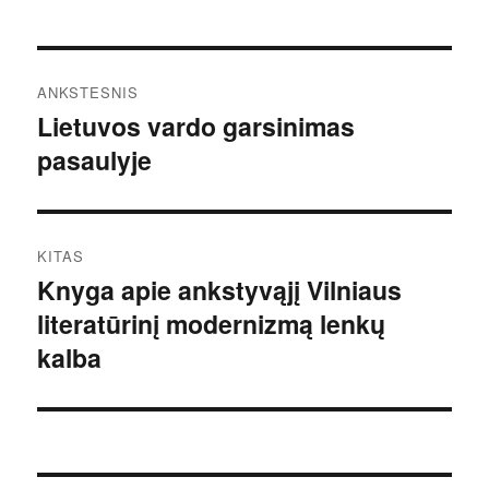
Navigacija
ANKSTESNIS
tarp
Lietuvos vardo garsinimas
Ankstesnis
pasaulyje
įrašas:
įrašų
KITAS
Knyga apie ankstyvąjį Vilniaus
Kitas
literatūrinį modernizmą lenkų
įrašas:
kalba