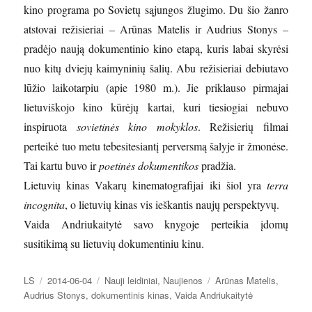
kino programa po Sovietų sąjungos žlugimo. Du šio žanro
atstovai režisieriai – Arūnas Matelis ir Audrius Stonys –
pradėjo naują dokumentinio kino etapą, kuris labai skyrėsi
nuo kitų dviejų kaimyninių šalių. Abu režisieriai debiutavo
lūžio laikotarpiu (apie 1980 m.). Jie priklauso pirmajai
lietuviškojo kino kūrėjų kartai, kuri tiesiogiai nebuvo
inspiruota
sovietinės kino mokyklos
. Režisierių filmai
perteikė tuo metu tebesitesiantį perversmą šalyje ir žmonėse.
Tai kartu buvo ir
poetinės dokumentikos
pradžia.
Lietuvių kinas Vakarų kinematografijai iki šiol yra
terra
incognita
, o lietuvių kinas vis ieškantis naujų perspektyvų.
Vaida Andriukaitytė savo knygoje perteikia įdomų
susitikimą su lietuvių dokumentiniu kinu.
Autorius
Paskelbta
Kategorijos
Žymos
LS
2014-06-04
Nauji leidiniai
,
Naujienos
Arūnas Matelis
,
Audrius Stonys
,
dokumentinis kinas
,
Vaida Andriukaitytė