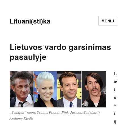
Lituani(sti)ka
MENIU
Lietuvos vardo garsinimas
pasaulyje
L
ie
t
u
v
„Scanpix“ nuotr. Seanas Pennas, Pink, Jasonas Sudeikis ir
i
Anthony Kiedis
ų