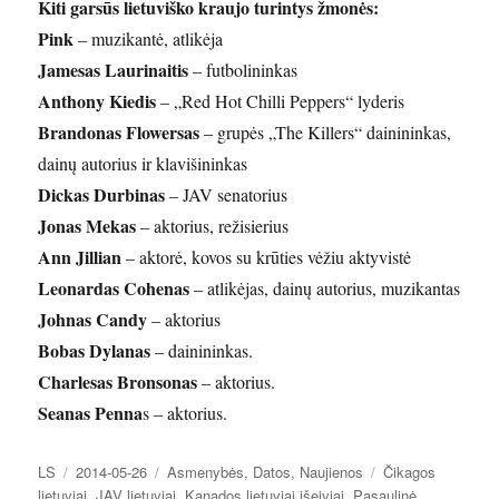
Kiti garsūs lietuviško kraujo turintys žmonės:
Pink
– muzikantė, atlikėja
Jamesas Laurinaitis
– futbolininkas
Anthony Kiedis
– „Red Hot Chilli Peppers“ lyderis
Brandonas Flowersas
– grupės „The Killers“ dainininkas,
dainų autorius ir klavišininkas
Dickas Durbinas
– JAV senatorius
Jonas Mekas
– aktorius, režisierius
Ann Jillian
– aktorė, kovos su krūties vėžiu aktyvistė
Leonardas Cohenas
– atlikėjas, dainų autorius, muzikantas
Johnas Candy
– aktorius
Bobas Dylanas
– dainininkas.
Charlesas Bronsonas
– aktorius.
Seanas Penna
s – aktorius.
Autorius
Paskelbta
Kategorijos
Žymos
LS
2014-05-26
Asmenybės
,
Datos
,
Naujienos
Čikagos
lietuviai
,
JAV lietuviai
,
Kanados lietuviai išeiviai
,
Pasaulinė