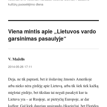
kultūrų puoselėjimo diena
Viena mintis apie „Lietuvos vardo
garsinimas pasaulyje“
V. Maželis
parašė:
2014-05-26 17:11
Deja, ne tik paprasti, bet ir išsilavinę žmonės Amerikoje
arba nieko nėra girdėję apie Lietuvą, arba tik šiek tiek kažką
miglotai girdėjo, bet tiksliau tai negali pasakyti kur ta
Lietuva yra – ar Rusijoje, ar pietryčių Europoje, ar dar
kažkur. Gal kiek daugiau susigaudo čikagiečiai, bet Floridos