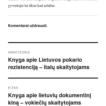
gyventojai tai tikrai kad nelabai.
Komentarai uždrausti.
Navigacija
ANKSTESNIS
tarp
Knyga apie Lietuvos pokario
Ankstesnis
rezistenciją – italų skaitytojams
įrašas:
įrašų
KITAS
Knyga apie lietuvių dokumentinį
Kitas
kiną – vokiečių skaitytojams
įrašas: