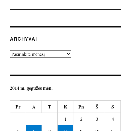
ARCHYVAI
Archyvai
2014 m. gegužės mėn.
Pr
A
T
K
Pn
Š
S
1
2
3
4