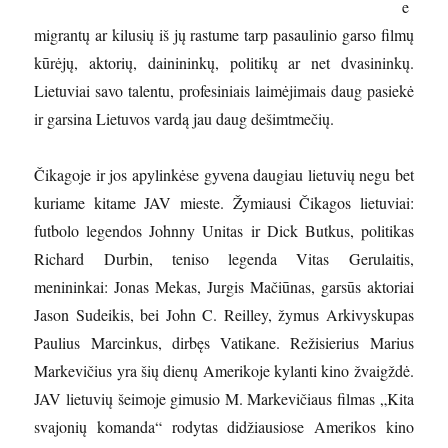
e
migrantų ar kilusių iš jų rastume tarp pasaulinio garso filmų
kūrėjų, aktorių, dainininkų, politikų ar net dvasininkų.
Lietuviai savo talentu, profesiniais laimėjimais daug pasiekė
ir garsina Lietuvos vardą jau daug dešimtmečių.
Čikagoje ir jos apylinkėse gyvena daugiau lietuvių negu bet
kuriame kitame JAV mieste. Žymiausi Čikagos lietuviai:
futbolo legendos Johnny Unitas ir Dick Butkus, politikas
Richard Durbin, teniso legenda Vitas Gerulaitis,
menininkai: Jonas Mekas, Jurgis Mačiūnas, garsūs aktoriai
Jason Sudeikis, bei John C. Reilley, žymus Arkivyskupas
Paulius Marcinkus, dirbęs Vatikane. Režisierius Marius
Markevičius yra šių dienų Amerikoje kylanti kino žvaigždė.
JAV lietuvių šeimoje gimusio M. Markevičiaus filmas „Kita
svajonių komanda“ rodytas didžiausiose Amerikos kino