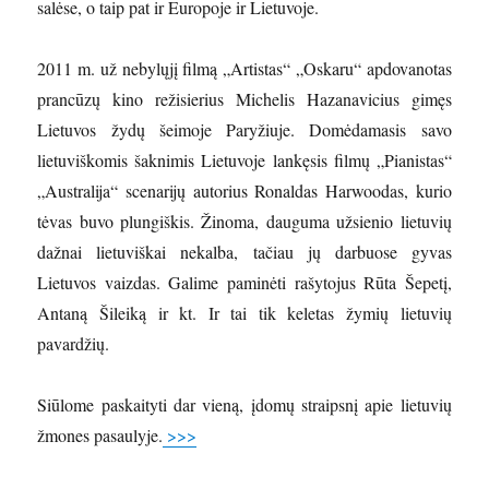
salėse, o taip pat ir Europoje ir Lietuvoje.
2011 m. už nebylųjį filmą „Artistas“ „Oskaru“ apdovanotas
prancūzų kino režisierius Michelis Hazanavicius gimęs
Lietuvos žydų šeimoje Paryžiuje. Domėdamasis savo
lietuviškomis šaknimis Lietuvoje lankęsis filmų „Pianistas“
„Australija“ scenarijų autorius Ronaldas Harwoodas, kurio
tėvas buvo plungiškis. Žinoma, dauguma užsienio lietuvių
dažnai lietuviškai nekalba, tačiau jų darbuose gyvas
Lietuvos vaizdas. Galime paminėti rašytojus Rūta Šepetį,
Antaną Šileiką ir kt. Ir tai tik keletas žymių lietuvių
pavardžių.
Siūlome paskaityti dar vieną, įdomų straipsnį apie lietuvių
žmones pasaulyje.
>>>