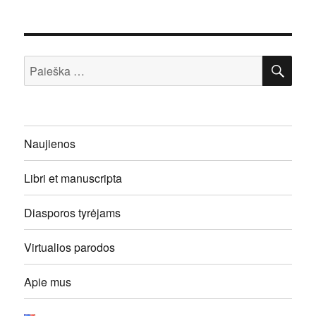
IEŠ
Ieškoti:
Naujienos
Libri et manuscripta
Diasporos tyrėjams
Virtualios parodos
Apie mus