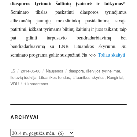
diasporos tyrimai: šaltinių įvairovė ir taikymas“
.
Seminaro tikslas: paskatinti diasporos tyrinėjimus
atliekančių jaunųjų mokslininkų pasidalinimą savąja
patirtimi, ieškant tyrimams būtinų šaltinių ir juos taikant; taip
pat gilinti tarpusavio bendradarbiavimą bei
bendradarbiavimą su LNB Lituanikos skyriumi. Su
„Semi
seminaro programa galite susipažinti čia >>>
Toliau skaityti
Autorius
Paskelbta
Kategorijos
Žymos
LS
2014-05-06
Naujienos
diaspora
,
išeivijos tyrinėjimai
,
lietuvių išeivija
,
Lituanikos fondas
,
Lituanikos skyrius
,
Renginiai
,
įraše
VDU
1 komentaras
Seminaras
jauniesiems
diasporos
tyrėjams
ARCHYVAI
Archyvai