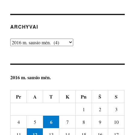
ARCHYVAI
Archyvai
2016 m. sausio mėn.
Pr
A
T
K
Pn
Š
S
1
2
3
6
4
5
7
8
9
10
12
11
13
14
15
16
17