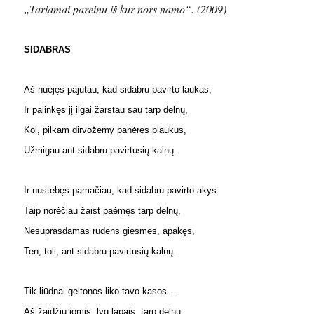
„Tariamai pareinu iš kur nors namo“. (2009)
SIDABRAS
Aš nuėjęs pajutau, kad sidabru pavirto laukas,
Ir palinkęs jį ilgai žarstau sau tarp delnų,
Kol, pilkam dirvožemy panėręs plaukus,
Užmigau ant sidabru pavirtusių kalnų.
Ir nustebęs pamačiau, kad sidabru pavirto akys:
Taip norėčiau žaist paėmęs tarp delnų,
Nesuprasdamas rudens giesmės, apakęs,
Ten, toli, ant sidabru pavirtusių kalnų.
Tik liūdnai geltonos liko tavo kasos…
Aš žaidžiu jomis, lyg lapais, tarp delnų,