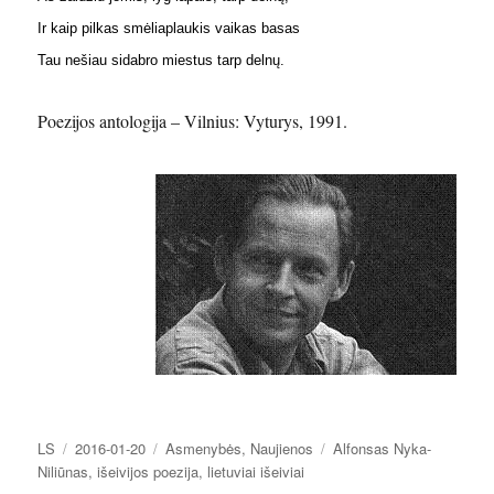
Ir kaip pilkas smėliaplaukis vaikas basas
Tau nešiau sidabro miestus tarp delnų.
Poezijos antologija – Vilnius: Vyturys, 1991.
Autorius
Paskelbta
Kategorijos
Žymos
LS
2016-01-20
Asmenybės
,
Naujienos
Alfonsas Nyka-
Niliūnas
,
išeivijos poezija
,
lietuviai išeiviai