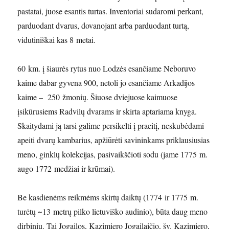
pastatai, juose esantis turtas. Inventoriai sudaromi perkant,
parduodant dvarus, dovanojant arba parduodant turtą,
vidutiniškai kas 8 metai.
60 km. į šiaurės rytus nuo Lodzės esančiame Neboruvo
kaime dabar gyvena 900, netoli jo esančiame Arkadijos
kaime – 250 žmonių. Šiuose dviejuose kaimuose
įsikūrusiems Radvilų dvarams ir skirta aptariama knyga.
Skaitydami ją tarsi galime persikelti į praeitį, neskubėdami
apeiti dvarų kambarius, apžiūrėti savininkams priklausiusias
meno, ginklų kolekcijas, pasivaikščioti sodu (jame 1775 m.
augo 1772 medžiai ir krūmai).
Be kasdienėms reikmėms skirtų daiktų (1774 ir 1775 m.
turėtų ~13 metrų pilko lietuviško audinio), būta daug meno
dirbinių. Tai Jogailos, Kazimiero Jogailaičio, šv. Kazimiero,