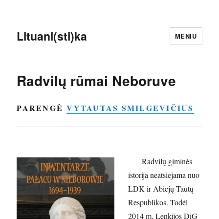
Lituani(sti)ka
MENIU
Radvilų rūmai Neboruve
PARENGĖ
VYTAUTAS SMILGEVIČIUS
Radvilų giminės
istorija neatsiejama nuo
LDK ir Abiejų Tautų
Respublikos. Todėl
2014 m. Lenkijos DiG