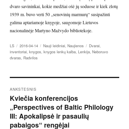
dvaro savininkai, kokie medžiai ošė jų soduose ir kiek zlotų
1939 m. buvo verti 50 „senovinių marmurų“ susipažinti
galima aptariamoje knygoje, saugomoje Lietuvos
nacionalinėje Martyno Mažvydo bibliotekoje.
Autorius
Paskelbta
Kategorijos
Žymos
LS
2016-04-14
Nauji leidiniai
,
Naujienos
Dvarai
,
inventoriai
,
knygos
,
knygos lenkų kalba
,
Lenkija
,
Neboruvo
dvaras
,
Radvilos
Navigacija
ANKSTESNIS
tarp
Kviečia konferencijos
Ankstesnis
„Perspectives of Baltic Philology
įrašas:
įrašų
III: Apokalipsė ir pasaulių
pabaigos“ rengėjai