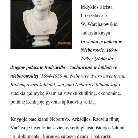
leidyklos išleista
I. Grzeluko ir
W. Warchałowskio
sudaryta knyga
Inwentarze pałacu w
Nieborowie, 1694-
1939 : źródła do
dziejów pałaców Radziwiłłów zachowane w bibliotece
nieborowskiej
(
1694‑1939 m. Neboruvo dvaro inventoriai:
Radvilų dvaro šaltiniai, saugomi Neboruvo bibliotekoje
)
suteikia galimybę išsamiau suvokti kultūrinę, ekonominę,
politinę Lenkijoje gyvenusių Radvilų veiklą.
Knygoje pateikiami Neboruvo, Arkadijos, Radvilų rūmų
Varšuvoje inventoriai – vienas vertingiausių istorijos šaltinių.
Tai dokumentai, kuriuose surašyti dvaro ir palivarkų