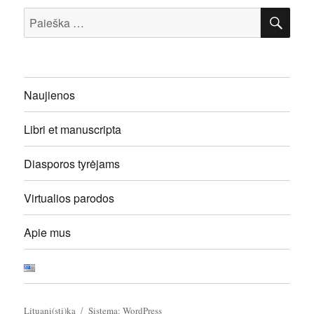
IEŠ
Ieškoti:
Naujienos
Libri et manuscripta
Diasporos tyrėjams
Virtualios parodos
Apie mus
Lituani(sti)ka
Sistema: WordPress