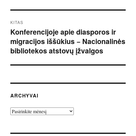
KITAS
Konferencijoje apie diasporos ir
Kitas
migracijos iššūkius − Nacionalinės
įrašas:
bibliotekos atstovų įžvalgos
ARCHYVAI
Archyvai