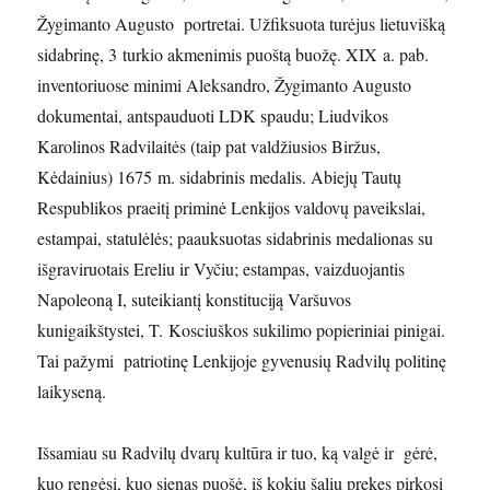
Žygimanto Augusto portretai. Užfiksuota turėjus lietuvišką
sidabrinę, 3 turkio akmenimis puoštą buožę. XIX a. pab.
inventoriuose minimi Aleksandro, Žygimanto Augusto
dokumentai, antspauduoti LDK spaudu; Liudvikos
Karolinos Radvilaitės (taip pat valdžiusios Biržus,
Kėdainius) 1675 m. sidabrinis medalis. Abiejų Tautų
Respublikos praeitį priminė Lenkijos valdovų paveikslai,
estampai, statulėlės; paauksuotas sidabrinis medalionas su
išgraviruotais Ereliu ir Vyčiu; estampas, vaizduojantis
Napoleoną I, suteikiantį konstituciją Varšuvos
kunigaikštystei, T. Kosciuškos sukilimo popieriniai pinigai.
Tai pažymi patriotinę Lenkijoje gyvenusių Radvilų politinę
laikyseną.
Išsamiau su Radvilų dvarų kultūra ir tuo, ką valgė ir gėrė,
kuo rengėsi, kuo sienas puošė, iš kokių šalių prekes pirkosi