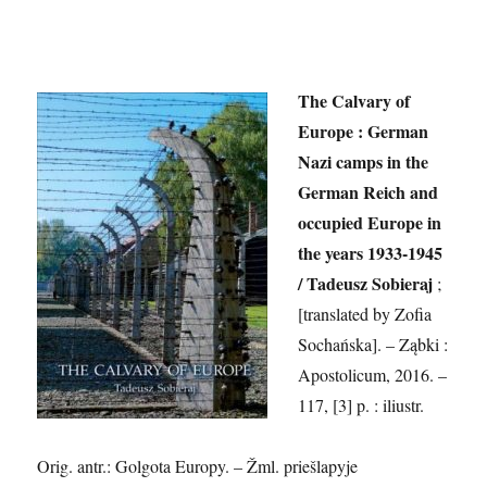
The Calvary of
Europe : German
Nazi camps in the
German Reich and
occupied Europe in
the years 1933-1945
/ Tadeusz Sobieraj
;
[translated by Zofia
Sochańska]. – Ząbki :
Apostolicum, 2016. –
117, [3] p. : iliustr.
Orig. antr.: Golgota Europy. – Žml. priešlapyje