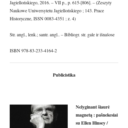
Jagiellońskiego, 2016. – VII p., p. 615-[806]. – (Zeszyty
Naukowe Uniwersytetu Jagiellońskiego ; 143. Prace
Historyczne, ISSN 0083-4351 ; z. 4)
Str. angl., lenk.; santr. angl.. – Bibliogr. str. gale ir išnašose
ISBN 978-83-233-4164-2
Publicistika
Nelyginant šiaurė
magnetą : pašnekesiai
su Ellen Hinsey /