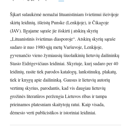
Šįkart sulaukėmė nemažai lituanistiniam švietimui išeivijoje
skirtų leidinių, išleistų Punske (Lenkijoje), ir Čikagoje
(JAV). Ilgajame sąraše jie išskirti į atskirą skyrių
„Lituanistinis švietimas diasporoje“. Atskirą skyrių sąraše
sudaro ir nuo 1980-ųjų metų Varšuvoje, Lenkijoje,
gyvenančio vieno žymiausių šiuolaikinių lietuvių dailininkų
Stasio Eidrigevičiaus leidiniai. Skyriuje, kurį sudaro per 40
leidinių, rasite tiek parodos katalogų, lankstinukų, plakatų,
tiek ir knygų apie dailininką. Gausus ir lietuvių autorių
vertimų skyrius, parodantis, kad vis daugiau lietuvių
grožinės literatūros peržengia Lietuvos ribas ir tampa
prieinamos platesniam skaitytojų ratui. Kaip visada,
dėmesio verti publicistikos ir istoriniai leidiniai.