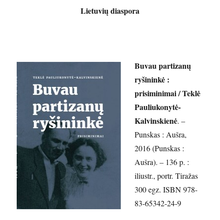
Lietuvių diaspora
Buvau partizanų
ryšininkė :
prisiminimai / Teklė
Pauliukonytė-
Kalvinskienė
. –
Punskas : Aušra,
2016 (Punskas :
Aušra). – 136 p. :
iliustr., portr. Tiražas
300 egz. ISBN 978-
83-65342-24-9