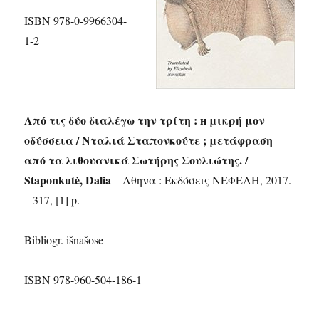
ISBN 978-0-9966304-
1-2
Από τις δύο διαλέγω την τρίτη : н μικρή μον
οδύσσεια / Νταλιά Σταπονκούτε ; μετάφραση
από τα λιθουανικά Σωτήρης Σουλιώτης. /
Staponkutė, Dalia
– Αθηνα : Εκδόσεις ΝΕΦΕΛΗ, 2017.
– 317, [1] p.
Bibliogr. išnašose
ISBN 978-960-504-186-1