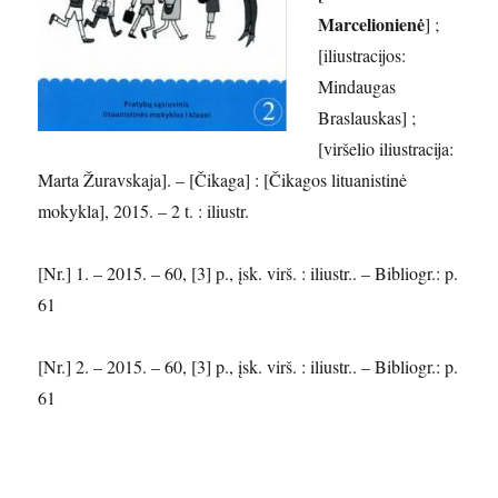
Marcelionienė
] ;
[iliustracijos:
Mindaugas
Braslauskas] ;
[viršelio iliustracija:
Marta Žuravskaja]. – [Čikaga] : [Čikagos lituanistinė
mokykla], 2015. – 2 t. : iliustr.
[Nr.] 1. – 2015. – 60, [3] p., įsk. virš. : iliustr.. – Bibliogr.: p.
61
[Nr.] 2. – 2015. – 60, [3] p., įsk. virš. : iliustr.. – Bibliogr.: p.
61