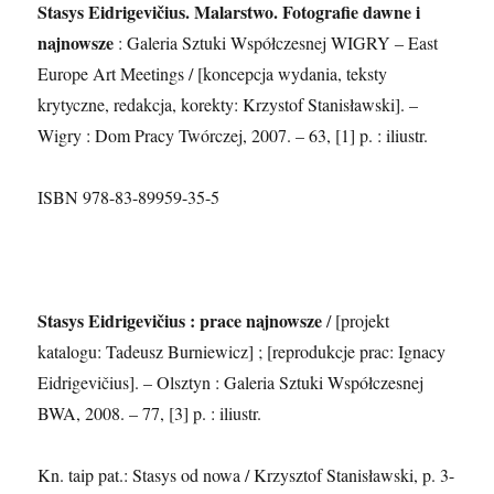
Stasys Eidrigevičius. Malarstwo. Fotografie dawne i
najnowsze
: Galeria Sztuki Współczesnej WIGRY ‒ East
Europe Art Meetings / [koncepcja wydania, teksty
krytyczne, redakcja, korekty: Krzystof Stanisławski]. –
Wigry : Dom Pracy Twórczej, 2007. – 63, [1] p. : iliustr.
ISBN 978-83-89959-35-5
Stasys Eidrigevičius : prace najnowsze
/ [projekt
katalogu: Tadeusz Burniewicz] ; [reprodukcje prac: Ignacy
Eidrigevičius]. – Olsztyn : Galeria Sztuki Współczesnej
BWA, 2008. – 77, [3] p. : iliustr.
Kn. taip pat.: Stasys od nowa / Krzysztof Stanisławski, p. 3-