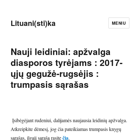
Lituani(sti)ka
MENIU
Nauji leidiniai: apžvalga
diasporos tyrėjams : 2017-
ųjų gegužė-rugsėjis :
trumpasis sąrašas
Įsibėgėjant rudeniui, dalijamės naujausia leidinių apžvalga.
Atkreipkite dėmesį, jog čia pateikiamas trumpasis knygų
čia
sąrašas, ilgąjį sąrašą rasite
.