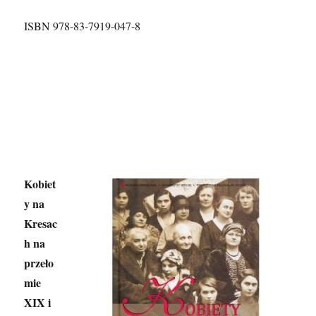
ISBN 978-83-7919-047-8
Kobiet
y na
Kresac
h na
przeło
mie
XIX i