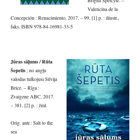
Brigita Speičytė. –
Valencina de la
Concepción : Renacimiento, 2017. – 99, [1] p. : iliustr.,
faks. ISBN 978-84-16981-33-5
Jūras sāļums / Rūta
Šepetis
; no angļu
valodas tulkojusi Silvija
Brice. – Rīga :
Zvaigzne ABC, 2017.
– 381, [2] p. : žml.
Orig. antr.: Salt to the
sea