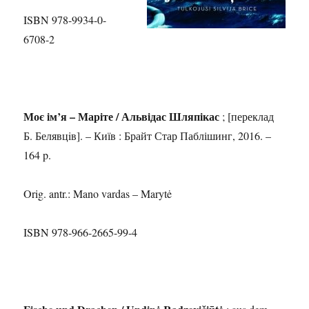
ISBN 978-9934-0-
6708-2
Моє iм’я – Марiте / Альвiдас Шляпiкас
; [переклад
Б. Белявцiв]. – Київ : Брайт Стар Паблішинг, 2016. –
164 p.
Orig. antr.: Mano vardas – Marytė
ISBN 978-966-2665-99-4