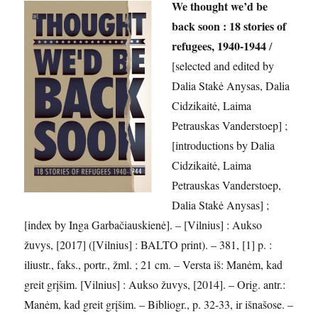
We thought we’d be
back soon : 18 stories of
refugees, 1940-1944
/
[selected and edited by
Dalia Stakė Anysas, Dalia
Cidzikaitė, Laima
Petrauskas Vanderstoep] ;
[introductions by Dalia
Cidzikaitė, Laima
Petrauskas Vanderstoep,
Dalia Stakė Anysas] ;
[index by Inga Garbačiauskienė]. – [Vilnius] : Aukso
žuvys, [2017] ([Vilnius] : BALTO print). – 381, [1] p. :
iliustr., faks., portr., žml. ; 21 cm. – Versta iš: Manėm, kad
greit grįšim. [Vilnius] : Aukso žuvys, [2014]. – Orig. antr.:
Manėm, kad greit grįšim. –
Bibliogr., p. 32-33, ir išnašose. –