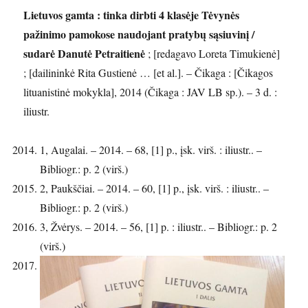
Lietuvos gamta : tinka dirbti 4 klasėje Tėvynės
pažinimo pamokose naudojant pratybų sąsiuvinį /
sudarė Danutė Petraitienė
; [redagavo Loreta Timukienė]
; [dailininkė Rita Gustienė … [et al.]. – Čikaga : [Čikagos
lituanistinė mokykla], 2014 (Čikaga : JAV LB sp.). – 3 d. :
iliustr.
1, Augalai. – 2014. – 68, [1] p., įsk. virš. : iliustr.. –
Bibliogr.: p. 2 (virš.)
2, Paukščiai. – 2014. – 60, [1] p., įsk. virš. : iliustr.. –
Bibliogr.: p. 2 (virš.)
3, Žvėrys. – 2014. – 56, [1] p. : iliustr.. – Bibliogr.: p. 2
(virš.)