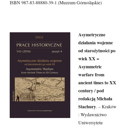
ISBN 987-83-88880-39-1 (Muzeum Górnośląskie)
Asymetryczne
działania wojenne
od staroźytności po
wiek XX =
Asymmetric
warfare from
ancient times to XX
century / pod
redakcją Michała
Stachury
. – Kraków
: Wydawnictwo
Uniwersytetu