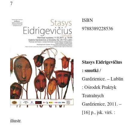
7
ISBN
9788389228536
Stasys Eidrigevičius
: smutki
/
Gardzienice. – Lublin
: Ośrodek Praktyk
Teatralnych
Gardzienice, 2011. –
[16] p., įsk. virš. :
iliustr.