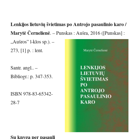
Lenkijos lietuvių švietimas po Antrojo pasaulinio karo /
Marytė Černelienė
. – Punskas : Aušra, 2016
([Punskas] :
„Aušros” l-klos sp.). –
273, [1] p. : lent.
Santr. angl.. –
Bibliogr.: p. 347-353.
ISBN 978-83-65342-
28-7
Su knyga per pasaulį