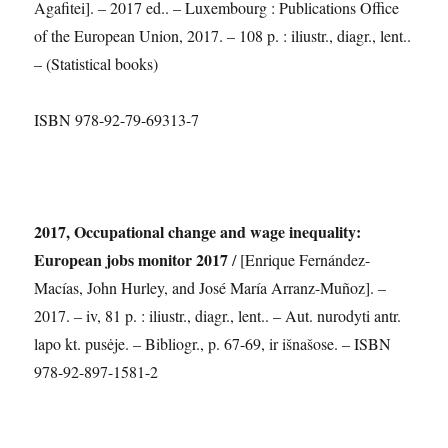
Agafitei]. – 2017 ed.. – Luxembourg : Publications Office
of the European Union, 2017. – 108 p. : iliustr., diagr., lent..
– (Statistical books)
ISBN 978-92-79-69313-7
2017, Occupational change and wage inequality:
European jobs monitor 2017
/ [Enrique Fernández-
Macías, John Hurley, and José María Arranz-Muñoz]. –
2017. – iv, 81 p. : iliustr., diagr., lent.. – Aut. nurodyti antr.
lapo kt. pusėje. – Bibliogr., p. 67-69, ir išnašose. – ISBN
978-92-897-1581-2