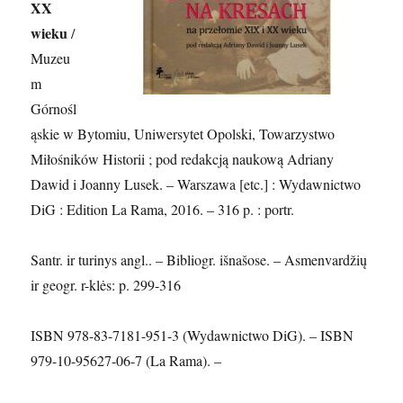
XX
wieku
/
Muzeu
m
Górnośl
ąskie w Bytomiu, Uniwersytet Opolski, Towarzystwo
Miłośników Historii ; pod redakcją naukową Adriany
Dawid i Joanny Lusek. – Warszawa [etc.] : Wydawnictwo
DiG : Edition La Rama, 2016. – 316 p. : portr.
Santr. ir turinys angl.. – Bibliogr. išnašose. – Asmenvardžių
ir geogr. r-klės: p. 299-316
ISBN 978-83-7181-951-3 (Wydawnictwo DiG). – ISBN
979-10-95627-06-7 (La Rama). –