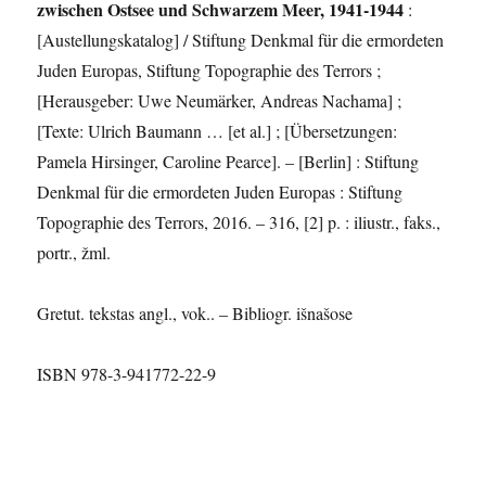
zwischen Ostsee und Schwarzem Meer, 1941-1944
:
[Austellungskatalog] / Stiftung Denkmal für die ermordeten
Juden Europas, Stiftung Topographie des Terrors ;
[Herausgeber: Uwe Neumärker, Andreas Nachama] ;
[Texte: Ulrich Baumann … [et al.] ; [Übersetzungen:
Pamela Hirsinger, Caroline Pearce]. – [Berlin] : Stiftung
Denkmal für die ermordeten Juden Europas : Stiftung
Topographie des Terrors, 2016. – 316, [2] p. : iliustr., faks.,
portr., žml.
Gretut. tekstas angl., vok.. – Bibliogr. išnašose
ISBN 978-3-941772-22-9