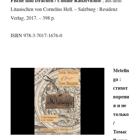
Fische und Drachen / Undinė Radzevičiūtė
; aus dem
Litauischen von Cornelius Hell. – Salzburg : Residenz
Verlag, 2017. – 398 p.
ISBN 978-3-7017-1676-0
Metelin
ga :
стихот
ворени
я и не
только
/
Томас