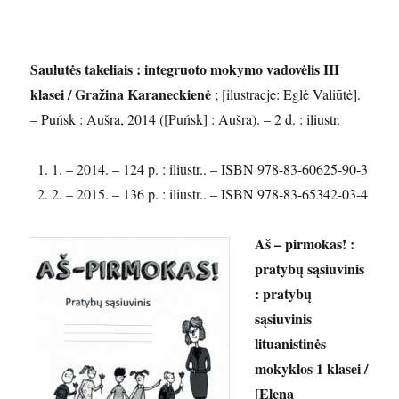
Saulutės takeliais : integruoto mokymo vadovėlis III
klasei / Gražina Karaneckienė
; [ilustracje: Eglė Valiūtė].
– Puńsk : Aušra, 2014 ([Puńsk] : Aušra). – 2 d. : iliustr.
1. – 2014. – 124 p. : iliustr.. – ISBN 978-83-60625-90-3
2. – 2015. – 136 p. : iliustr.. – ISBN 978-83-65342-03-4
Aš – pirmokas! :
pratybų sąsiuvinis
: pratybų
sąsiuvinis
lituanistinės
mokyklos 1 klasei /
[Elena