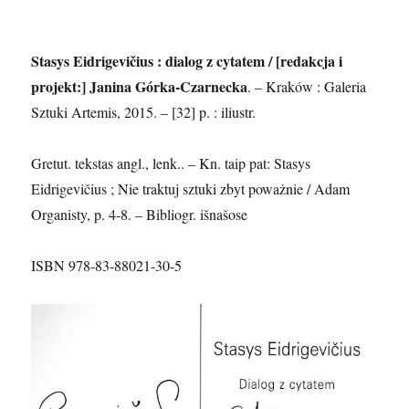
Stasys Eidrigevičius : dialog z cytatem / [redakcja i
projekt:] Janina Górka-Czarnecka
. – Kraków : Galeria
Sztuki Artemis, 2015. – [32] p. : iliustr.
Gretut. tekstas angl., lenk.. – Kn. taip pat: Stasys
Eidrigevičius ; Nie traktuj sztuki zbyt poważnie / Adam
Organisty, p. 4-8. – Bibliogr. išnašose
ISBN 978-83-88021-30-5