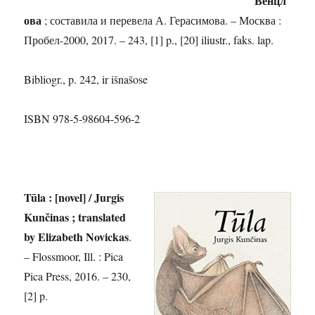
Венцл
ова
; составила и перевела А. Герасимова. – Москва :
Пробел-2000, 2017. – 243, [1] p., [20] iliustr., faks. lap.
Bibliogr., p. 242, ir išnašose
ISBN 978-5-98604-596-2
Tūla : [novel] / Jurgis
Kunčinas ; translated
by Elizabeth Novickas
.
– Flossmoor, Ill. : Pica
Pica Press, 2016. – 230,
[2] p.