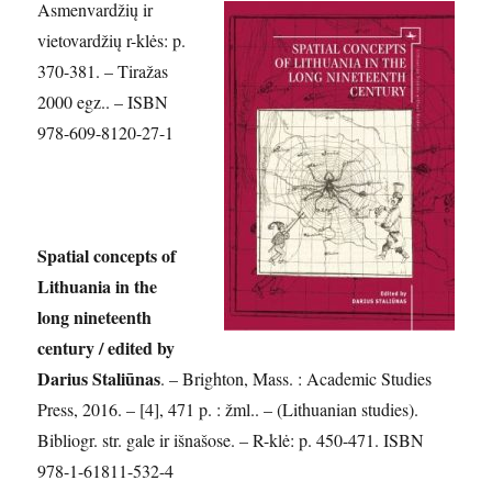
Asmenvardžių ir
vietovardžių r-klės: p.
370-381. – Tiražas
2000 egz.. – ISBN
978-609-8120-27-1
Spatial concepts of
Lithuania in the
long nineteenth
century / edited by
Darius Staliūnas
. – Brighton, Mass. : Academic Studies
Press, 2016. – [4], 471 p. : žml.. – (Lithuanian studies).
Bibliogr. str. gale ir išnašose. – R-klė: p. 450-471. ISBN
978-1-61811-532-4