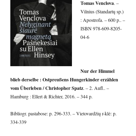
Tomas Venclova
. –
Vilnius (Standartų sp.)
: Apostrofa. – 600 p.. –
ISBN 978-609-8205-
04-6
Nur der Himmel
blieb derselbe : Ostpreußens Hungerkinder erzählen
vom Überleben / Christopher Spatz
. – 2. Aufl.. –
Hamburg : Ellert & Richter, 2016. – 344 p.
Bibliogr. pastabose: p. 296-333. – Vietovardžių r-klė: p.
334-339