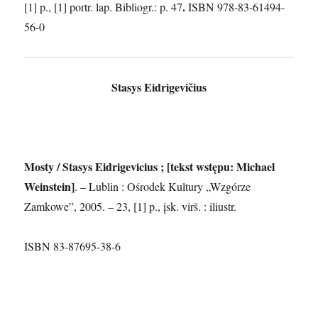
.
[1] p., [1] portr. lap. Bibliogr.: p. 47
ISBN 978-83-61494-
56-0
Stasys Eidrigevičius
Mosty / Stasys Eidrigevicius ; [tekst wstępu: Michael
Weinstein]
. – Lublin : Ośrodek Kultury „Wzgórze
Zamkowe”, 2005. – 23, [1] p., įsk. virš. : iliustr.
ISBN 83-87695-38-6