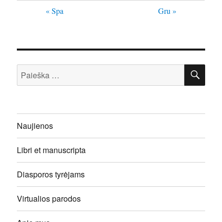
« Spa
Gru »
IEŠ
Ieškoti:
Naujienos
Libri et manuscripta
Diasporos tyrėjams
Virtualios parodos