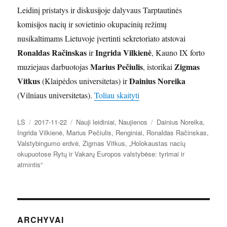
Leidinį pristatys ir diskusijoje dalyvaus Tarptautinės
komisijos nacių ir sovietinio okupacinių režimų
nusikaltimams Lietuvoje įvertinti sekretoriato atstovai
Ronaldas Račinskas
Ingrida Vilkienė
ir
, Kauno IX forto
Marius Pečiulis
Zigmas
muziejaus darbuotojas
, istorikai
Vitkus
Dainius Noreika
(Klaipėdos universitetas) ir
„Mokslinių straipsnių rinki
(Vilniaus universitetas).
Toliau skaityti
Autorius
Paskelbta
Kategorijos
Žymos
LS
2017-11-22
Nauji leidiniai
,
Naujienos
Dainius Noreika
,
Ingrida Vilkienė
,
Marius Pečiulis
,
Renginiai
,
Ronaldas Račinskas
,
Valstybingumo erdvė
,
Zigmas Vitkus
,
„Holokaustas nacių
okupuotose Rytų ir Vakarų Europos valstybėse: tyrimai ir
atmintis“
ARCHYVAI