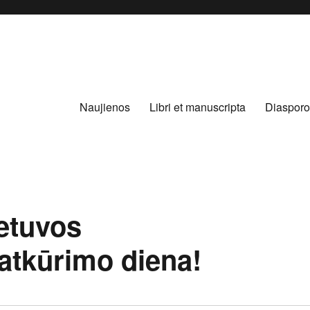
Naujienos
Libri et manuscripta
Diasporo
ietuvos
atkūrimo diena!