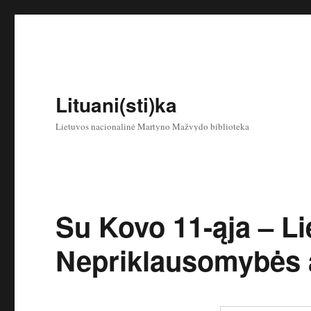
Lituani(sti)ka
Lietuvos nacionalinė Martyno Mažvydo biblioteka
Su Kovo 11-ąja – L
Nepriklausomybės 