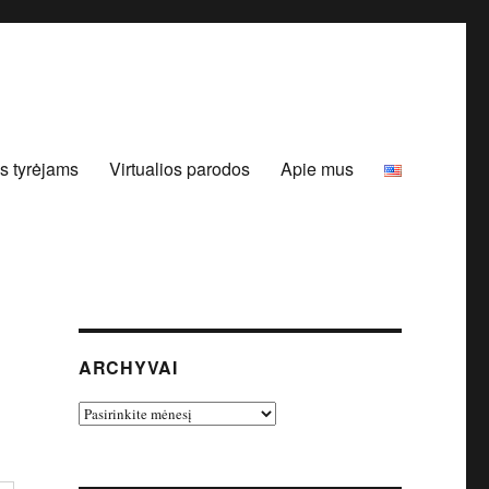
s tyrėjams
Virtualios parodos
Apie mus
ARCHYVAI
Archyvai