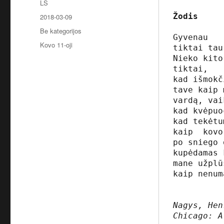
Autorius
LS
Paskelbta
Žodis 
2018-03-09
Kategorijos
Be kategorijos
Gyvenau

Žymos
Kovo 11-oji
tiktai tau.
Nieko kito
tiktai,

kad išmokč
tave kaip 
vardą, vai
kad kvėpuo
kad tekėtu
kaip  kovo
po sniego 
kupėdamas 
mane užplū
kaip nenum
Nagys, Hen
Chicago: A