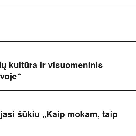
ų kultūra ir visuomeninis
voje“
jasi šūkiu „Kaip mokam, taip