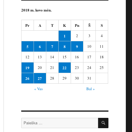
2018 m. kovo mėn.
Pr
A
T
K
Pn
Š
S
1
2
3
4
5
6
7
8
9
10
11
12
13
14
15
16
17
18
19
20
21
22
23
24
25
26
27
28
29
30
31
« Vas
Bal »
IEŠKOTI
Ieškoti: