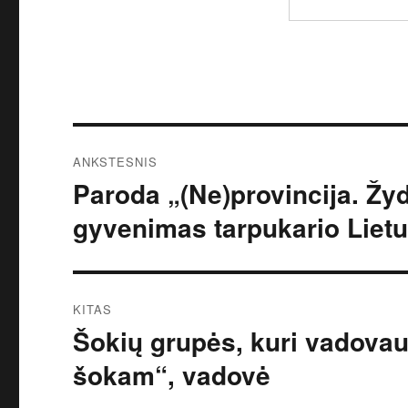
Navigacija
ANKSTESNIS
tarp
Paroda „(Ne)provincija. Žyd
Ankstesnis
įrašas:
įrašų
gyvenimas tarpukario Lietu
KITAS
Šokių grupės, kuri vadovau
Kitas
įrašas:
šokam“, vadovė