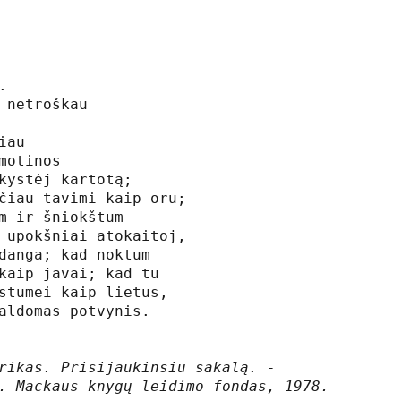


 netroškau

iau

motinos

kystėj kartotą;

čiau tavimi kaip oru;

m ir šniokštum 

 upokšniai atokaitoj, 

danga; kad noktum 

kaip javai; kad tu 

stumei kaip lietus, 

aldomas potvynis.

rikas. Prisijaukinsiu sakalą. -

. Mackaus knygų leidimo fond
as, 1978.