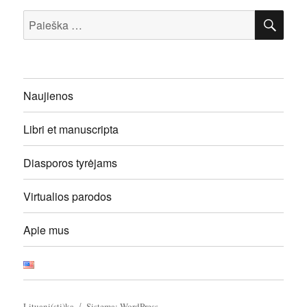
IEŠ
Ieškoti:
Naujienos
Libri et manuscripta
Diasporos tyrėjams
Virtualios parodos
Apie mus
Lituani(sti)ka
Sistema: WordPress