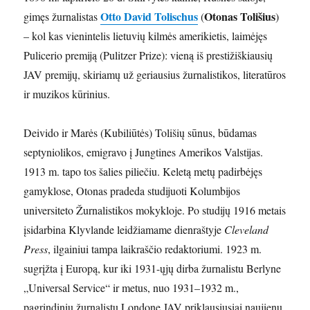
Otto David Tolischus
Otonas Tolišius
gimęs žurnalistas
(
)
– kol kas vienintelis lietuvių kilmės amerikietis, laimėjęs
Pulicerio premiją (Pulitzer Prize): vieną iš prestižiškiausių
JAV premijų, skiriamų už geriausius žurnalistikos, literatūros
ir muzikos kūrinius.
Deivido ir Marės (Kubiliūtės) Tolišių sūnus, būdamas
septyniolikos, emigravo į Jungtines Amerikos Valstijas.
1913 m. tapo tos šalies piliečiu. Keletą metų padirbėjęs
gamyklose, Otonas pradeda studijuoti Kolumbijos
universiteto Žurnalistikos mokykloje. Po studijų 1916 metais
įsidarbina Klyvlande leidžiamame dienraštyje
Cleveland
Press
, ilgainiui tampa laikraščio redaktoriumi. 1923 m.
sugrįžta į Europą, kur iki 1931-ųjų dirba žurnalistu Berlyne
„Universal Service“ ir metus, nuo 1931–1932 m.,
pagrindiniu žurnalistu Londone JAV priklausiusiai naujienų