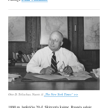
Otto D. Tolischus. Nuotr. iš
„The New York Times“ >>
1890 m. lapkričio 20 d. Skirvytės kaime, Rusnės saloje,