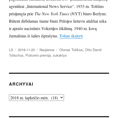
agentūrai „International News Service“. 1933 m. Tolišius
prisijungia prie
The New York Times
(NYT) biuro Berlyne.
Būtent dirbdamas šiame biure Prūsijos lietuvis atidžiai seka
ir aprašo nacistinės Vokietijos iškilimą. 1940 m. kovą
„Otto David Tolischus
žurnalistas iš šalies išprašytas.
Toliau skaityti
Autorius
Paskelbta
Kategorijos
Žymos
LS
2018-11-20
Naujienos
Otonas Tolišius
,
Otto David
Tolischus
,
Pulicerio premija
,
sukaktys
ARCHYVAI
Archyvai