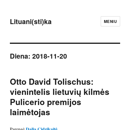
Lituani(sti)ka
MENIU
Diena:
2018-11-20
Otto David Tolischus:
vienintelis lietuvių kilmės
Pulicerio premijos
laimėtojas
Dalia Cidzikaitė
Parengė