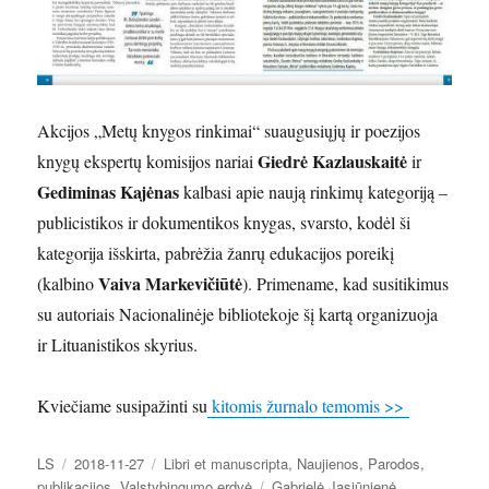
Akcijos „Metų knygos rinkimai“ suaugusiųjų ir poezijos
Giedrė Kazlauskaitė
knygų ekspertų komisijos nariai
ir
Gediminas Kajėnas
kalbasi apie naują rinkimų kategoriją –
publicistikos ir dokumentikos knygas, svarsto, kodėl ši
kategorija išskirta, pabrėžia žanrų edukacijos poreikį
Vaiva Markevičiūtė
(kalbino
). Primename, kad susitikimus
su autoriais Nacionalinėje bibliotekoje šį kartą organizuoja
ir Lituanistikos skyrius.
Kviečiame susipažinti su
kitomis žurnalo temomis >>
Autorius
Paskelbta
Kategorijos
LS
2018-11-27
Libri et manuscripta
,
Naujienos
,
Parodos
,
Žymos
publikacijos
,
Valstybingumo erdvė
Gabrielė Jasiūnienė
,