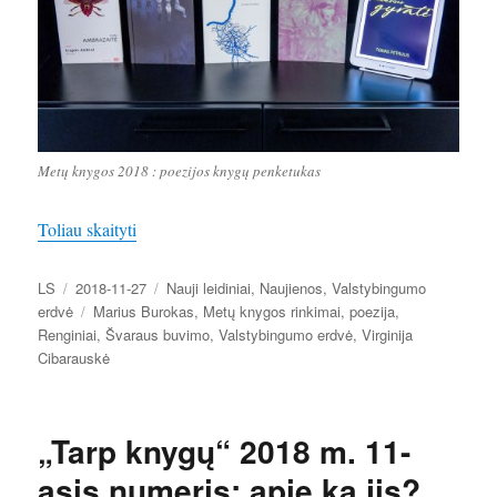
Metų knygos 2018 : poezijos knygų penketukas
„Poetas Marius Burokas linki švaraus buvimo”
Toliau skaityti
Autorius
Paskelbta
Kategorijos
LS
2018-11-27
Nauji leidiniai
,
Naujienos
,
Valstybingumo
Žymos
erdvė
Marius Burokas
,
Metų knygos rinkimai
,
poezija
,
Renginiai
,
Švaraus buvimo
,
Valstybingumo erdvė
,
Virginija
Cibarauskė
„Tarp knygų“ 2018 m. 11-
asis numeris: apie ką jis?