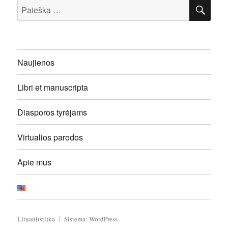
IEŠ
Ieškoti:
Naujienos
Libri et manuscripta
Diasporos tyrėjams
Virtualios parodos
Apie mus
Lituani(sti)ka
Sistema: WordPress