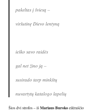
pakeltas į šviesą –
viršutinę Dievo lentyną
ieško savo raidės
gal net žino ją –
susirado tarp minkštų
nuvartytų katalogo lapelių
Mariaus Buroko
Šios dvi strofos – iš
eilėraščio