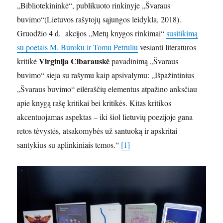
„Bibliotekininkė“, publikuoto rinkinyje „Švaraus
buvimo“(Lietuvos rašytojų sąjungos leidykla, 2018).
Gruodžio 4 d. akcijos „Metų knygos rinkimai“
susitikimą
su poetais M. Buroku ir Tomu Petruliu
vesianti literatūros
Virginija Cibarauskė
kritikė
pavadinimą „Švaraus
buvimo“ sieja su rašymu kaip apsivalymu: „Išpažintinius
„Švaraus buvimo“ eilėraščių elementus atpažino anksčiau
apie knygą rašę kritikai bei kritikės. Kitas kritikos
akcentuojamas aspektas – iki šiol lietuvių poezijoje gana
retos tėvystės, atsakomybės už santuoką ir apskritai
santykius su aplinkiniais temos.“
[1]