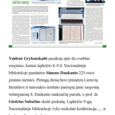
Vaidenė Grybauskaitė
pasakoja apie du svarbius
renginius, kuriais lapkričio 8–9 d. Nacionalinėje
Simono Daukanto
bibliotekoje paminėtos
225-osios
gimimo metinės. Pirmąją dieną buvo pristatyta Lietuvių
literatūros ir tautosakos instituto parengta jame saugomų
vertingiausių S. Daukanto rankraščių paroda, o prof. dr.
Giedrius Subačius
skaitė paskaitą. Lapkričio 9-ąją
Nacionalinėje bibliotekoje vyko mokslinė konferencija „…ir