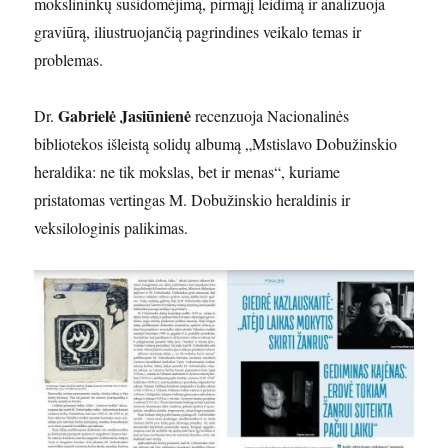
mokslininkų susidomėjimą, pirmąjį leidimą ir analizuoja
graviūrą, iliustruojančią pagrindines veikalo temas ir
problemas.
Gabrielė Jasiūnienė
Dr.
recenzuoja Nacionalinės
bibliotekos išleistą solidų albumą „Mstislavo Dobužinskio
heraldika: ne tik mokslas, bet ir menas“, kuriame
pristatomas vertingas M. Dobužinskio heraldinis ir
veksilologinis palikimas.