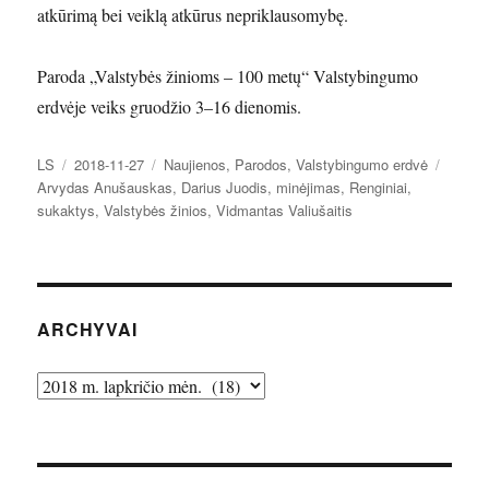
atkūrimą bei veiklą atkūrus nepriklausomybę.
Paroda „Valstybės žinioms – 100 metų“ Valstybingumo
erdvėje veiks gruodžio 3–16 dienomis.
Autorius
Paskelbta
Kategorijos
Žymo
LS
2018-11-27
Naujienos
,
Parodos
,
Valstybingumo erdvė
Arvydas Anušauskas
,
Darius Juodis
,
minėjimas
,
Renginiai
,
sukaktys
,
Valstybės žinios
,
Vidmantas Valiušaitis
ARCHYVAI
Archyvai