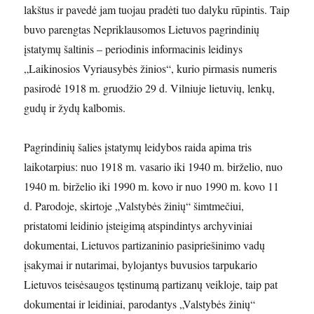
lakštus ir pavedė jam tuojau pradėti tuo dalyku rūpintis. Taip
buvo parengtas Nepriklausomos Lietuvos pagrindinių
įstatymų šaltinis – periodinis informacinis leidinys
„Laikinosios Vyriausybės žinios“, kurio pirmasis numeris
pasirodė 1918 m. gruodžio 29 d. Vilniuje lietuvių, lenkų,
gudų ir žydų kalbomis.
Pagrindinių šalies įstatymų leidybos raida apima tris
laikotarpius: nuo 1918 m. vasario iki 1940 m. birželio, nuo
1940 m. birželio iki 1990 m. kovo ir nuo 1990 m. kovo 11
d. Parodoje, skirtoje „Valstybės žinių“ šimtmečiui,
pristatomi leidinio įsteigimą atspindintys archyviniai
dokumentai, Lietuvos partizaninio pasipriešinimo vadų
įsakymai ir nutarimai, bylojantys buvusios tarpukario
Lietuvos teisėsaugos tęstinumą partizanų veikloje, taip pat
dokumentai ir leidiniai, parodantys „Valstybės žinių“