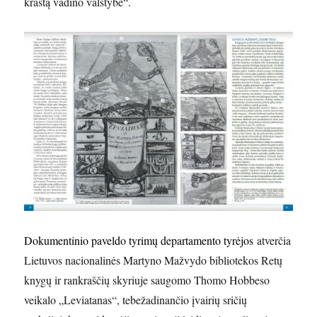
kraštą vadino valstybe“.
Dokumentinio paveldo tyrimų departamento tyrėjos
atverčia
Lietuvos nacionalinės Martyno Mažvydo bibliotekos Retų
knygų ir rankraščių skyriuje saugomo Thomo Hobbeso
veikalo „Leviatanas“, tebežadinančio įvairių sričių