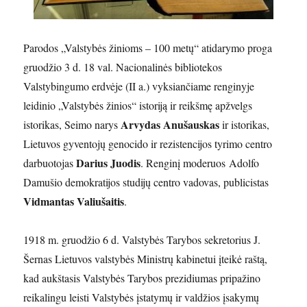
Parodos „Valstybės žinioms – 100 metų“ atidarymo proga
gruodžio 3 d. 18 val. Nacionalinės bibliotekos
Valstybingumo erdvėje (II a.) vyksiančiame renginyje
leidinio „Valstybės žinios“ istoriją ir reikšmę apžvelgs
Arvydas
Anušauskas
istorikas, Seimo narys
ir istorikas,
Lietuvos gyventojų genocido ir rezistencijos tyrimo centro
Darius
Juodis
darbuotojas
. Renginį moderuos Adolfo
Damušio demokratijos studijų centro vadovas, publicistas
Vidmantas Valiušaitis
.
1918 m. gruodžio 6 d. Valstybės Tarybos sekretorius J.
Šernas Lietuvos valstybės Ministrų kabinetui įteikė raštą,
kad aukštasis Valstybės Tarybos prezidiumas pripažino
reikalingu leisti Valstybės įstatymų ir valdžios įsakymų