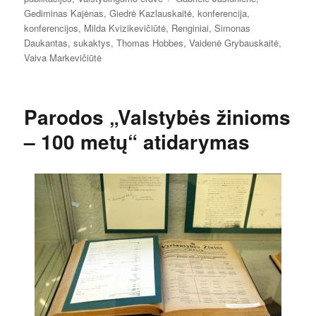
Gediminas Kajėnas
,
Giedrė Kazlauskaitė
,
konferencija
,
konferencijos
,
Milda Kvizikevičiūtė
,
Renginiai
,
Simonas
Daukantas
,
sukaktys
,
Thomas Hobbes
,
Vaidenė Grybauskaitė
,
Vaiva Markevičiūtė
Parodos „Valstybės žinioms
– 100 metų“ atidarymas